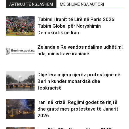
ARTIKUJ TË NGJASHËM
MË SHUMË NGA AUTORI
Tubimi i Iranit të Lirë në Paris 2026:
Tubim Global për Ndryshimin
Demokratik në Iran
Zelanda e Re vendos ndalime udhëtimi
ndaj ministrave iranianë
Dhjetëra mijëra njerëz protestojnë në
Berlin kundër monarkisë dhe
teokracisë
Irani në krizë: Regjimi godet të rinjtë
dhe gratë mes protestave të Janarit
2026