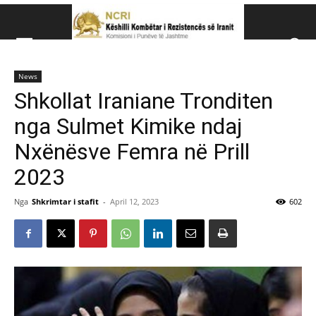
Këshillit Kombëtar të R
News
Këshillit Kombëtar të Rezistencës së Iranit (NCRI)
Shkollat Iraniane Tronditen
nga Sulmet Kimike ndaj
Nxënësve Femra në Prill
2023
Nga
Shkrimtar i stafit
-
April 12, 2023
602