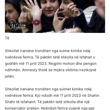
Të
Shkollat iraniane tronditen nga sulme kimike ndaj
nxënësve femra. Të paktën tetë shkolla në Isfahan u
goditën më 11 prill 2023. Regjimi mohon dhe pengon
ndihmën. Amnesty thotë se mijëra viktima rrezikojnë
jetën.
Shkollat iraniane tronditen nga sulmet kimike ndaj
nxënësve femra. Kjo ndodh më 11 prill 2023 në Shahin
Shahr të Isfahanit. Të paktën tetë shkolla dhe një
konservator preken. Nxënësit femra vuajnë nga gaz