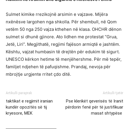
Sulmet kimike rrezikojnë arsimin e vajzave. Mijëra
nxënësve largohen nga shkolla. Për shembull, në Qom
vetëm 50 nga 250 vajza kthehen në klasa. OHCHR dënon
sulmet si dhunë gjinore. Ato lidhen me protestat “Grua,
Jetë, Liri”. Megjithatë, regjimi fajëson armiqtë e jashtëm.
Kështu, vajzat humbasin të drejtën për edukim të sigurt.
UNESCO kërkon hetime të menjëhershme. Për më tepër,
familjet ndjehen të pafuqishme. Prandaj, nevoja për
mbrojtje urgjente rritet çdo ditë.
Artikulli paraprak
Artikulli tjetër
taktikat e regjimit iranian
Pse klerikët qeverisës të Iranit
kundër opozitës së tij
përdorin fenë për të justifikuar
kryesore, MEK
masat shtypëse