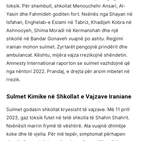
toksik. Për shembull, shkollat Menouchehr Ansari, Al-
Yasin dhe Fahmideh goditen fort. Nxënës nga Shayan në
Isfahan, Enghelab-e Eslami në Tabriz, Khadijeh Kobra në
Ashnooyeh, Shima Moradi në Kermanshah dhe një
shkollë në Bandar Gonaveh vuajnë po ashtu. Regjimi
iranian mohon sulmet. Zyrtarët pengojnë prindërit dhe
ambulancat. Kështu, mijëra vajza rrezikojnë shëndetin.
Amnesty International raporton se sulmet vazhdojnë që
nga nëntori 2022. Prandaj, e drejta për arsim mbetet në
rrezik.
Sulmet Kimike në Shkollat e Vajzave Iraniane
Sulmet godasin shkollat kryesisht të vajzave. Më 11 prill
2023, gaz toksik futet në tetë shkolla të Shahin Shahrit.
Nxënësit marrin frymë të vështirë. Ata vuajnë dhimbje
koke dhe të vjella. Për më tepër, simptomat përhapen