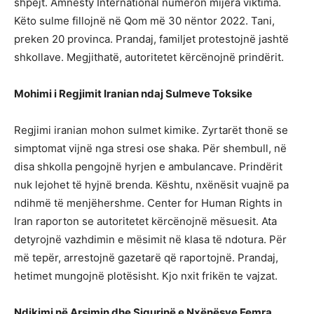
shpejt. Amnesty International numëron mijëra viktima.
Këto sulme fillojnë në Qom më 30 nëntor 2022. Tani,
preken 20 provinca. Prandaj, familjet protestojnë jashtë
shkollave. Megjithatë, autoritetet kërcënojnë prindërit.
Mohimi i Regjimit Iranian ndaj Sulmeve Toksike
Regjimi iranian mohon sulmet kimike. Zyrtarët thonë se
simptomat vijnë nga stresi ose shaka. Për shembull, në
disa shkolla pengojnë hyrjen e ambulancave. Prindërit
nuk lejohet të hyjnë brenda. Kështu, nxënësit vuajnë pa
ndihmë të menjëhershme. Center for Human Rights in
Iran raporton se autoritetet kërcënojnë mësuesit. Ata
detyrojnë vazhdimin e mësimit në klasa të ndotura. Për
më tepër, arrestojnë gazetarë që raportojnë. Prandaj,
hetimet mungojnë plotësisht. Kjo nxit frikën te vajzat.
Ndikimi në Arsimin dhe Sigurinë e Nxënësve Femra