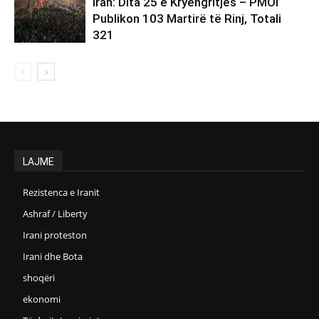
Iran: Dita 25 e Kryengritjes – PMOI
Publikon 103 Martirë të Rinj, Totali
321
LAJME
Rezistenca e Iranit
Ashraf / Liberty
Irani proteston
Irani dhe Bota
shoqëri
ekonomi