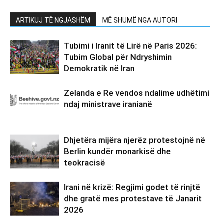
ARTIKUJ TË NGJASHËM
MË SHUMË NGA AUTORI
Tubimi i Iranit të Lirë në Paris 2026:
Tubim Global për Ndryshimin
Demokratik në Iran
Zelanda e Re vendos ndalime udhëtimi
ndaj ministrave iranianë
Dhjetëra mijëra njerëz protestojnë në
Berlin kundër monarkisë dhe
teokracisë
Irani në krizë: Regjimi godet të rinjtë
dhe gratë mes protestave të Janarit
2026