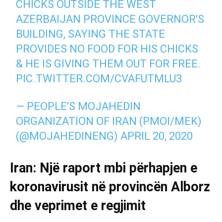
CHICKS OUTSIDE THE WEST
AZERBAIJAN PROVINCE GOVERNOR'S
BUILDING, SAYING THE STATE
PROVIDES NO FOOD FOR HIS CHICKS
& HE IS GIVING THEM OUT FOR FREE.
PIC.TWITTER.COM/CVAFUTMLU3
— PEOPLE'S MOJAHEDIN
ORGANIZATION OF IRAN (PMOI/MEK)
(@MOJAHEDINENG)
APRIL 20, 2020
Iran: Një raport mbi përhapjen e
koronavirusit në provincën Alborz
dhe veprimet e regjimit