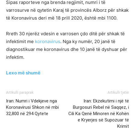
Sipas raporteve nga brenda regjimit, numri i të
varrosurve në qytetin Karaj të provincës Alborz për shkak
të Koronavirus deri më 18 prill 2020, është mbi 1100.
Rreth 30 njerëz vdesin e varrosen çdo ditë për shkak të
infektimit me
koronavirus
. Nga ky numër, 20 janë të
diagnostikuar me koronavirus dhe 10 janë të dyshuar për
infektim.
Lexo më shumë
Artikulli paraprak
Artikulli tjetër
Iran: Numri i Vdekjeve nga
Iran: Ekzekutimi i një të
Koronavirusi Shkon në mbi
Burgosuri Rebel në Saqqez, i
32,800 në 294 Qytete
Cili Ka Qenë Minoren në Kohën
e Kryerjes së Supozuar të
Krimit