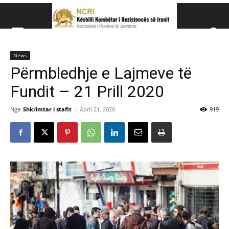
Këshillit Kombëtar të R
News
Këshillit Kombëtar të Rezistencës së Iranit (NCRI)
Përmbledhje e Lajmeve të
Fundit – 21 Prill 2020
Nga
Shkrimtar i stafit
-
April 21, 2020
919