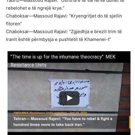
Tabriz—Massoud Rajavi: “Ushtria e të varfërve duhet të
rebelohet e të ngrejë krye.”
Chaboksar—Massoud Rajavi: “Kryengritjet do të sjellin
fitoren”
Chaboksar—Massoud Rajavi: “Zgjedhja e brezit trim të
Iranit është përmbysja e pushtetit të Khamenei-t”
"The time is up for the inhumane theocracy": MEK
Resistance Units