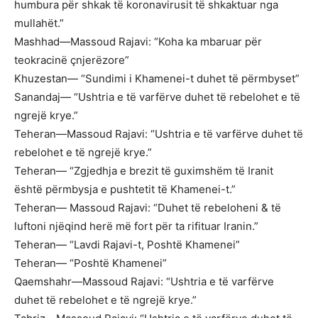
humbura për shkak të koronavirusit të shkaktuar nga
mullahët.”
Mashhad—Massoud Rajavi: “Koha ka mbaruar për
teokracinë çnjerëzore”
Khuzestan— “Sundimi i Khamenei-t duhet të përmbyset”
Sanandaj— “Ushtria e të varfërve duhet të rebelohet e të
ngrejë krye.”
Teheran—Massoud Rajavi: “Ushtria e të varfërve duhet të
rebelohet e të ngrejë krye.”
Teheran— “Zgjedhja e brezit të guximshëm të Iranit
është përmbysja e pushtetit të Khamenei-t.”
Teheran— Massoud Rajavi: “Duhet të rebeloheni & të
luftoni njëqind herë më fort për ta rifituar Iranin.”
Teheran— “Lavdi Rajavi-t, Poshtë Khamenei”
Teheran— “Poshtë Khamenei”
Qaemshahr—Massoud Rajavi: “Ushtria e të varfërve
duhet të rebelohet e të ngrejë krye.”