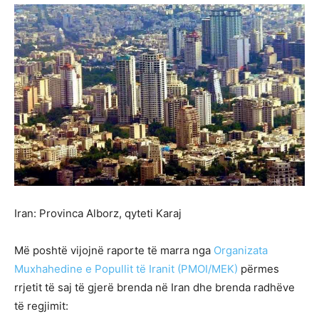
Iran: Provinca Alborz, qyteti Karaj
Më poshtë vijojnë raporte të marra nga
Organizata
Muxhahedine e Popullit të Iranit (PMOI/MEK)
përmes
rrjetit të saj të gjerë brenda në Iran dhe brenda radhëve
të regjimit: