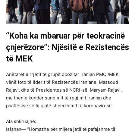
“Koha ka mbaruar për teokracinë
çnjerëzore”: Njësitë e Rezistencës
të MEK
Anëtarët e rrjetit të grupit opozitar iranian PMOI/MEK
vënë foto të liderit të Rezistencës Iraniane, Massoud
Rajavi, dhe të Presidentes së NCRI-së, Maryam Rajavi,
me thënie kundër sundimit të regjimit iranian dhe
paaftësisë së tij gjatë shpërthimit të koronavirusit.
Ata shkruajnë:
Isfahan— “Homazhe për mijëra jetë të pafajshme të