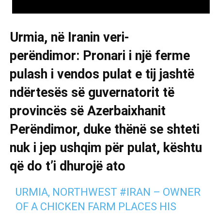
Urmia, në Iranin veri-
perëndimor:
Pronari i një ferme
pulash i vendos pulat e tij jashtë
ndërtesës së guvernatorit të
provincës së Azerbaixhanit
Perëndimor, duke thënë se shteti
nuk i jep ushqim për pulat, kështu
që do t’i dhurojë ato
URMIA, NORTHWEST
#IRAN
– OWNER
OF A CHICKEN FARM PLACES HIS