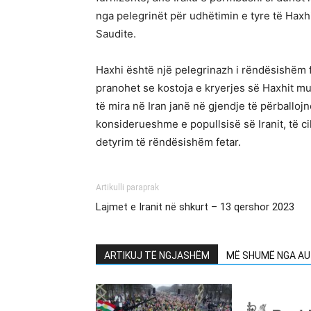
nga pelegrinët për udhëtimin e tyre të Haxhi
Saudite.
Haxhi është një pelegrinazh i rëndësishëm f
pranohet se kostoja e kryerjes së Haxhit mu
të mira në Iran janë në gjendje të përballo
konsiderueshme e popullsisë së Iranit, të c
detyrim të rëndësishëm fetar.
Artikulli paraprak
Lajmet e Iranit në shkurt – 13 qershor 2023
ARTIKUJ TË NGJASHËM
MË SHUMË NGA AU