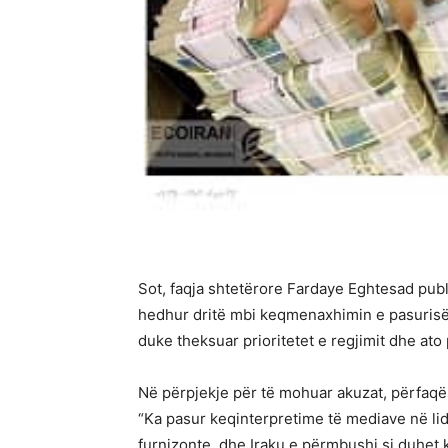
Sot, faqja shtetërore Fardaye Eghtesad publi
hedhur dritë mbi keqmenaxhimin e pasurisë p
duke theksuar prioritetet e regjimit dhe ato
Në përpjekje për të mohuar akuzat, përfaqës
“Ka pasur keqinterpretime të mediave në lidh
furnizonte, dhe Iraku e përmbushi si duhet k