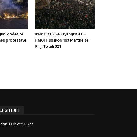
gjimi godet të
Iran: Dita 25 e Kryengritjes –
 mes protestave
PMOI Publikon 103 Martirë të
Rinj, Totali 321
ÇËSHTJET
Plani i Dhjetë Pikës