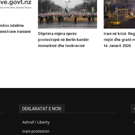
endos ndalime
inistrave iranianë
Dhjetëra mijëra njerëz
Irani në krizë: Re
protestojnë në Berlin kundër
rinjtë dhe gratë
monarkisë dhe teokracisë
të Janarit 2026
DEKLARATAT E NCRI
Ashraf / Liberty
Irani proteston