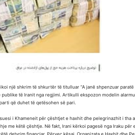
koi një shkrim të shkurtër të titulluar “A janë shpenzuar paratë 
ublike të Iranit nga regjimi. Artikulli ekspozon modelin alarm
 parti që duhet të qetësohen së pari.
uesi i Khameneit për çështjet e haxhit dhe pelegrinazhit i tha 
je me këtë çështje. Në fakt, Irani kërkoi pagesë nga Iraku për 
ëtë detyrim financiar. Përveç kësaj, Organizata e Haxhit dhe Pe