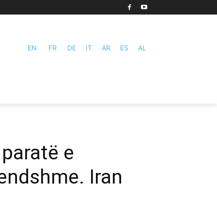
EN
FR
DE
IT
AR
ES
AL
 paratë e
rendshme. Iran