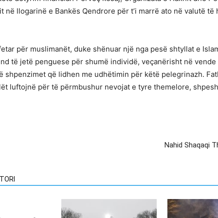
t në llogarinë e Bankës Qendrore për t’i marrë ato në valutë të 
etar për muslimanët, duke shënuar një nga pesë shtyllat e Isla
nd të jetë penguese për shumë individë, veçanërisht në vende si
jnë shpenzimet që lidhen me udhëtimin për këtë pelegrinazh. Fatk
ilët luftojnë për të përmbushur nevojat e tyre themelore, shpesh
Nahid Shaqaqi Th
TORI