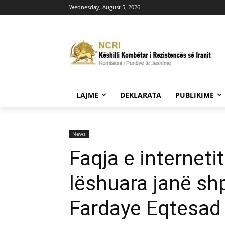
Wednesday, August 5, 2026
LAJME
DEKLARATA
PUBLIKIME
News
Faqja e interneti
lëshuara janë sh
Fardaye Eqtesad 