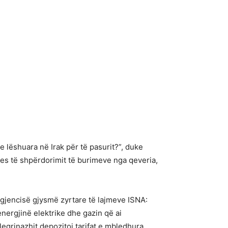
e lëshuara në Irak për të pasurit?”, duke
ues të shpërdorimit të burimeve nga qeveria,
agjencisë gjysmë zyrtare të lajmeve ISNA:
energjinë elektrike dhe gazin që ai
legrinazhit depozitoi tarifat e mbledhura