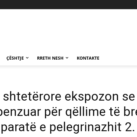
ÇËSHTJE
RRETH NESH
KONTAKTE
t shtetërore ekspozon se
penzuar për qëllime të b
paratë e pelegrinazhit 2.