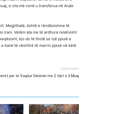
huaj, e cila më vonë u transferua në Arabi
mit. Megjithatë, është e rëndësishme të
 Irani. Vetëm ata me të ardhura relativisht
eqësisht, kjo do të thotë se një pjesë e
 e kanë të vështirë të marrin pjesë në këtë
Artikulli tjetër
irret për të Vuajtur Dënimin me 2 Vjet e 3 Muaj