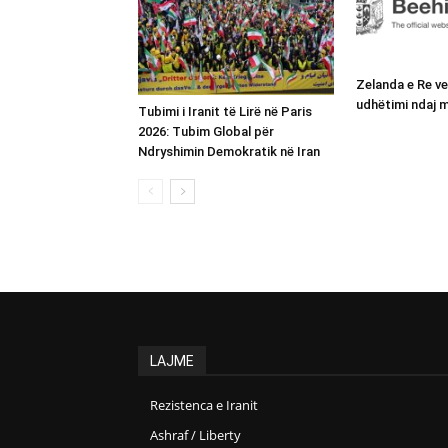
Zelanda e Re v
udhëtimi ndaj m
Tubimi i Iranit të Lirë në Paris
2026: Tubim Global për
Ndryshimin Demokratik në Iran
LAJME
Rezistenca e Iranit
Ashraf / Liberty