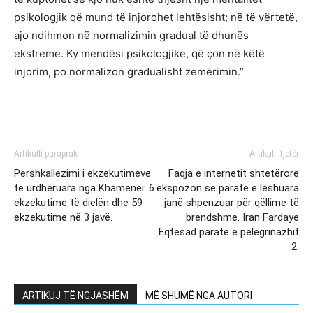
psikologjik që mund të injorohet lehtësisht; në të vërtetë,
ajo ndihmon në normalizimin gradual të dhunës
ekstreme. Ky mendësi psikologjike, që çon në këtë
injorim, po normalizon gradualisht zemërimin.”
Artikulli paraprak
Artikulli tjetër
Përshkallëzimi i ekzekutimeve
Faqja e internetit shtetërore
të urdhëruara nga Khamenei: 6
ekspozon se paratë e lëshuara
ekzekutime të dielën dhe 59
janë shpenzuar për qëllime të
ekzekutime në 3 javë.
brendshme. Iran Fardaye
Eqtesad paratë e pelegrinazhit
2.
ARTIKUJ TË NGJASHËM
MË SHUMË NGA AUTORI