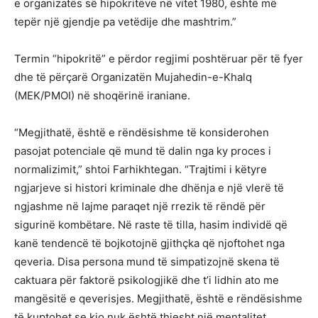
e organizatës së hipokritëve në vitet 1980, është më
tepër një gjendje pa vetëdije dhe mashtrim.”
Termin “hipokritë” e përdor regjimi poshtëruar për të fyer
dhe të përçarë Organizatën Mujahedin-e-Khalq
(MEK/PMOI) në shoqërinë iraniane.
“Megjithatë, është e rëndësishme të konsiderohen
pasojat potenciale që mund të dalin nga ky proces i
normalizimit,” shtoi Farhikhtegan. “Trajtimi i këtyre
ngjarjeve si histori kriminale dhe dhënja e një vlerë të
ngjashme në lajme paraqet një rrezik të rëndë për
sigurinë kombëtare. Në raste të tilla, hasim individë që
kanë tendencë të bojkotojnë gjithçka që njoftohet nga
qeveria. Disa persona mund të simpatizojnë skena të
caktuara për faktorë psikologjikë dhe t’i lidhin ato me
mangësitë e qeverisjes. Megjithatë, është e rëndësishme
të kuptohet se kjo nuk është thjesht një mentalitet