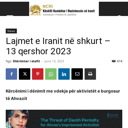
Këshillit Kombëtar të R
News
Këshillit Kombëtar të Rezistencës së Iranit (NCRI)
Lajmet e Iranit në shkurt –
13 qershor 2023
Nga
Shkrimtar i stafit
-
June 13, 2023
614
Kërcënimi i dënimit me vdekje për aktivistët e burgosur
të Ahvazit