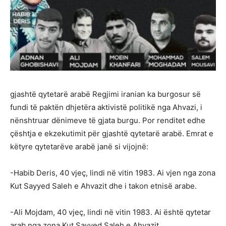
gjashtë qytetarë arabë Regjimi iranian ka burgosur së
fundi të paktën dhjetëra aktivistë politikë nga Ahvazi, i
nënshtruar dënimeve të gjata burgu. Por renditet edhe
çështja e ekzekutimit për gjashtë qytetarë arabë. Emrat e
këtyre qytetarëve arabë janë si vijojnë:
-Habib Deris, 40 vjeç, lindi në vitin 1983. Ai vjen nga zona
Kut Sayyed Saleh e Ahvazit dhe i takon etnisë arabe.
-Ali Mojdam, 40 vjeç, lindi në vitin 1983. Ai është qytetar
arab nga zona Kut Sayyed Saleh e Ahvazit.