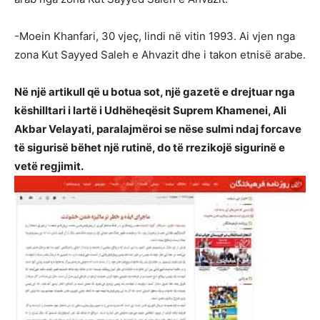
-Moein Khanfari, 30 vjeç, lindi në vitin 1993. Ai vjen nga
zona Kut Sayyed Saleh e Ahvazit dhe i takon etnisë arabe.
Në një artikull që u botua sot, një gazetë e drejtuar nga
këshilltari i lartë i Udhëheqësit Suprem Khamenei, Ali
Akbar Velayati, paralajmëroi se nëse sulmi ndaj forcave
të sigurisë bëhet një rutinë, do të rrezikojë sigurinë e
vetë regjimit.