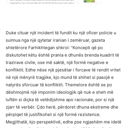
Duke cituar një incident të fundit ku një oficer policie u
sulmua nga një qytetar iranian i zemëruar, gazeta
shtetërore Farhikhtegan shkroi: “Koncepti që po
diskutohet këtu është prania e dhunës brenda kuadrit të
trazirave civile, ose më saktë, një formë negative e
konfliktit. Edhe nëse një pjesëtar i forcave të rendit vritet
në një mënyrë tragjike, kjo mund të shihet si pasojë e
natyrës sforcuar të konfliktit. Themelore është se po
dëshmojmë një imponim ideologjik që nuk e sheh më
luftën si diçka të vetëdijshme apo racionale, por si një
zjarr të verbër. Çdo herë, përdoret dhuna ekstreme dhe
përpiqet të justifikohet si një formë rezistence.
Megjithatë, kjo perspektivë, edhe pse ngjashëm me idetë