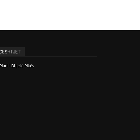
ÇËSHTJET
Plani i Dhjetë Pikës