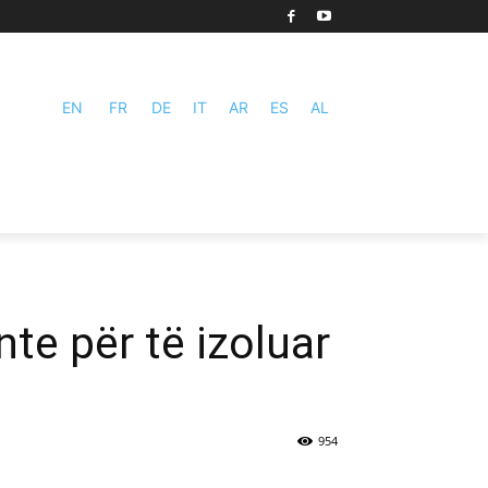
EN
FR
DE
IT
AR
ES
AL
te për të izoluar
954