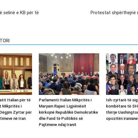
 selinë e KB për të
Protestat shpërthejnë 
TORI
tit Italian për të
Parlamenti Italian Mikpritës i
Ish-zyrtarë të sig
t Mikpritës i
Maryam Rajavi: Ligjvënësit
kombëtare të SHB
Dëgjim Zyrtar për
kërkojnë Republikë Demokratike
thirrje Uashingto
timeve në Iran
dhe Fund të Politikës së
opozitën iraniane
Pajtimeve ndaj Iranit