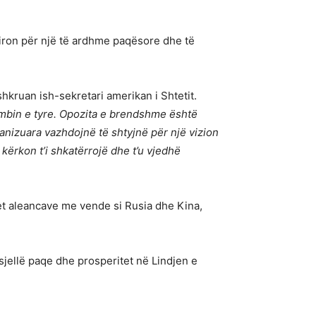
iron për një të ardhme paqësore dhe të
hkruan ish-sekretari amerikan i Shtetit.
kombin e tyre. Opozita e brendshme është
anizuara vazhdojnë të shtyjnë për një vizion
kërkon t’i shkatërrojë dhe t’u vjedhë
jet aleancave me vende si Rusia dhe Kina,
jellë paqe dhe prosperitet në Lindjen e