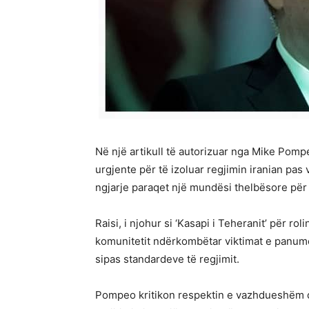
Në një artikull të autorizuar nga Mike Pomp
urgjente për të izoluar regjimin iranian pas
ngjarje paraqet një mundësi thelbësore për 
Raisi, i njohur si ‘Kasapi i Teheranit’ për rol
komunitetit ndërkombëtar viktimat e panumërt
sipas standardeve të regjimit.
Pompeo kritikon respektin e vazhdueshëm që