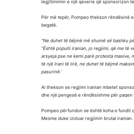
legjitimimin e një qeverie që sponsorizon te
Për më tepër, Pompeo thekson rëndësinë e m
begatë.
“Ne duhet të bëjmë më shumë së bashku për 
“Është populli iranian, jo regjimi, që me t
arsyeja pse ne kemi parë protesta masive, m
të një Irani të lirë, ne duhet të bëjmë maks
pasurinë.’
Ai thekson se regjimi iranian mbetet sponso
dhe një pengesë e rëndësishme për paqen 
Pompeo përfundon se është koha e fundit që 
Mesme duke izoluar regjimin brutal iranian.