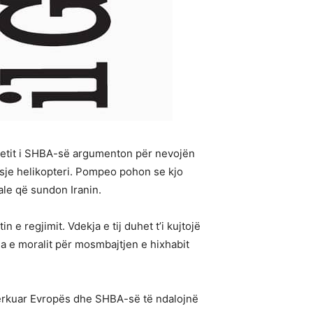
Shtetit i SHBA-së argumenton për nevojën
plasje helikopteri. Pompeo pohon se kjo
ale që sundon Iranin.
in e regjimit. Vdekja e tij duhet t’i kujtojë
ia e moralit për mosmbajtjen e hixhabit
kërkuar Evropës dhe SHBA-së të ndalojnë