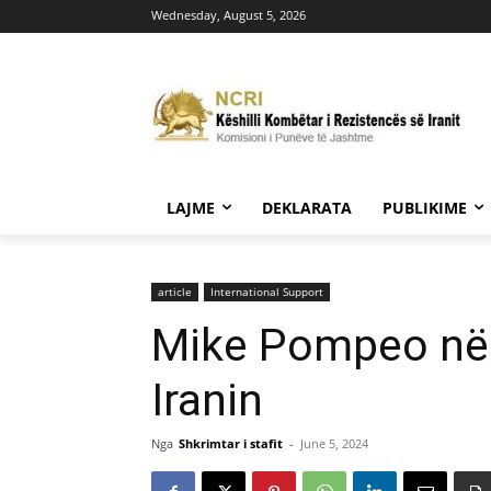
Wednesday, August 5, 2026
LAJME
DEKLARATA
PUBLIKIME
article
International Support
Mike Pompeo në I
Iranin
Nga
Shkrimtar i stafit
-
June 5, 2024