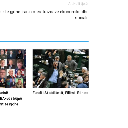
Artikulli tjetër
në të gjithë Iranin mes trazirave ekonomike dhe
sociale
urisë
Fundi i Stabilitetit, Fillimi i Rënies
A-së i bëjnë
nit të njohë