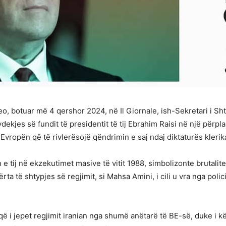
eo, botuar më 4 qershor 2024, në Il Giornale, ish-Sekretari i 
 vdekjes së fundit të presidentit të tij Ebrahim Raisi në një për
Evropën që të rivlerësojë qëndrimin e saj ndaj diktaturës klerik
in e tij në ekzekutimet masive të vitit 1988, simbolizonte brutalitet
a të shtypjes së regjimit, si Mahsa Amini, i cili u vra nga polic
 i jepet regjimit iranian nga shumë anëtarë të BE-së, duke i 