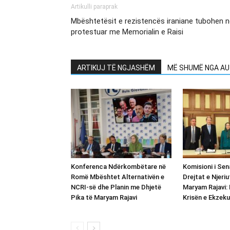
Artikulli paraprak
Mbështetësit e rezistencës iraniane tubohen në
protestuar me Memorialin e Raisi
ARTIKUJ TË NGJASHËM
MË SHUMË NGA AU
Konferenca Ndërkombëtare në
Komisioni i Sena
Romë Mbështet Alternativën e
Drejtat e Njeriu
NCRI-së dhe Planin me Dhjetë
Maryam Rajavi: 
Pika të Maryam Rajavi
Krisën e Ekzeku