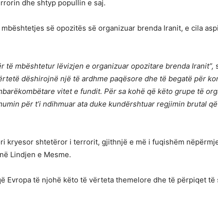
rrorin dhe shtyp popullin e saj.
bështetjes së opozitës së organizuar brenda Iranit, e cila asp
të mbështetur lëvizjen e organizuar opozitare brenda Iranit”,
s
ë vërtetë dëshirojnë një të ardhme paqësore dhe të begatë për 
barëkombëtare vitet e fundit. Për sa kohë që këto grupe të org
imumin për t’i ndihmuar ata duke kundërshtuar regjimin brutal që 
ri kryesor shtetëror i terrorit, gjithnjë e më i fuqishëm nëpërm
në Lindjen e Mesme.
Evropa të njohë këto të vërteta themelore dhe të përpiqet të s