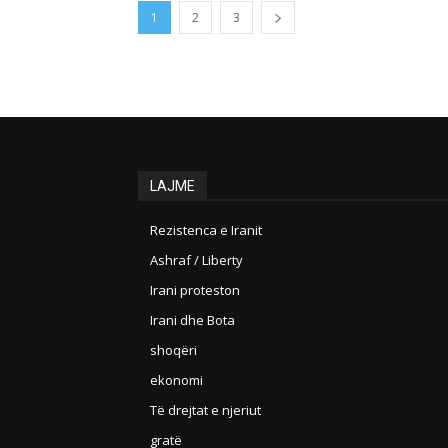
1
2
3
LAJME
Rezistenca e Iranit
Ashraf / Liberty
Irani proteston
Irani dhe Bota
shoqëri
ekonomi
Të drejtat e njeriut
gratë