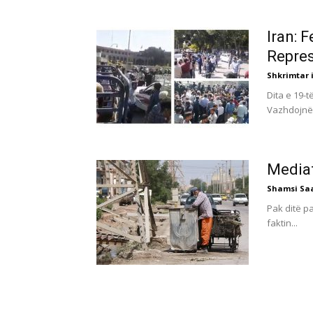
Iran: 
Repres
Shkrimtar i
Dita e 19-
Vazhdojnë 
Mediat
Shamsi Sa
Pak ditë p
faktin...