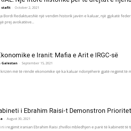
 stafit
-
October 2, 2021
a Bordi RedaktuesNë një vendim historik javën e kaluar, një gjykatë fede
jë prej avokatëve...
Ekonomike e Iranit: Mafia e Arit e IRGC-së
 Galestan
-
September 15, 2021
ë krizën më të rëndë ekonomike që ka kaluar ndonjëherë gjatë regjimit t
Kabineti i Ebrahim Raisi-t Demonstron Priorite
ia
-
August 30, 2021
i ri i regjimit iranian Ebrahim Raisi zhvilloi mbledhjen e parë të kabinetit të t