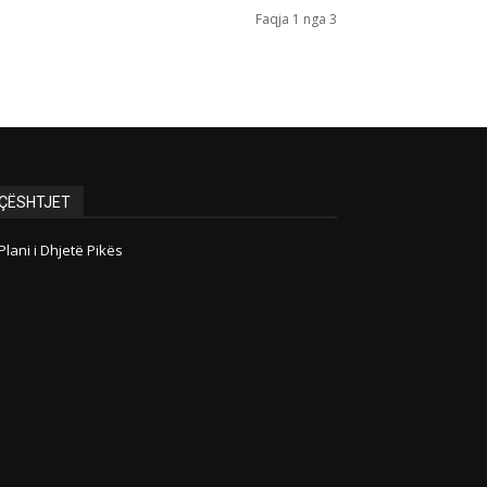
Faqja 1 nga 3
ÇËSHTJET
Plani i Dhjetë Pikës