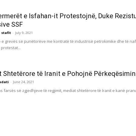
Fermerët e Isfahan-it Protestojnë, Duke Rezist
ive SSF
 stafit
-
July 9, 2021
të e grevës së punëtorëve me kontratë të industrisë petrokimike dhe të naf
protestat...
 Shtetërore të Iranit e Pohojnë Përkeqësimi
adati
-
June 24, 2021
as farsës së zgjedhjeve të regjimit, mediat shtetërore të Iranit e kanë pra