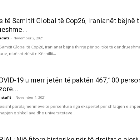
 të Samitit Global të Cop26, iranianët bëjnë th
ueshme...
adati
-
November 2, 2021
amitit Global të Cop26, iranianët bëjnë thirrje për politikë të qëndrueshme
ane, mbështetësit e Këshillit...
COVID-19 u merr jetën të paktën 467,100 perso
zore...
 stafit
-
November 1, 2021
ësisht paralajmërimeve të përsëritura nga ekspertët për shfaqjen e shpërt
ihapjen e shkollave dhe universiteteve...
AL: Një fitore historike për të drejtat e njeri