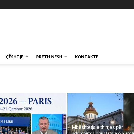
ÇËSHTJE
RRETH NESH
KONTAKTE
Mbështetja e thirrjes për
ndryshim: Legjislativa e Karol