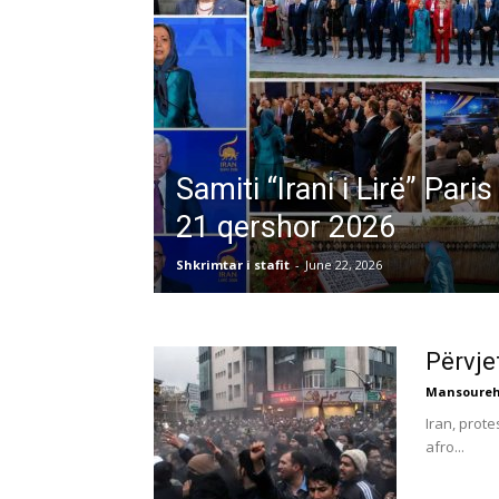
Samiti “Irani i Lirë” Pari
21 qershor 2026
Shkrimtar i stafit
-
June 22, 2026
Përvje
Mansoureh
Iran, prot
afro...