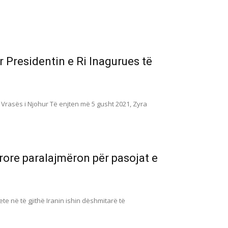
r Presidentin e Ri Inagurues të
Vrasës i Njohur Të enjten më 5 gusht 2021, Zyra
ërore paralajmëron për pasojat e
te në të gjithë Iranin ishin dëshmitarë të