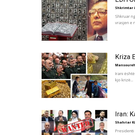
Shkrimtar i
Shkruar ng
vrasjen e n
Kriza 
Mansoureh
Irani ësht
kjo krizë...
Iran: 
Shahriar K
Presidenti 