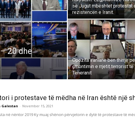
së Jugut mbështet protestat 
rezistencën e Iranit.
s – 20 dhe
Opozita iraniane bën thirrje pë
çmontimin e rrjetit terrorist të
Teheranit
tori i protestave të mëdha në Iran është një s
 Galestan
-
November 15, 2021
esta në nëntor 2019 Ky muaj shënon përvjetorin e dytë të protestave të më