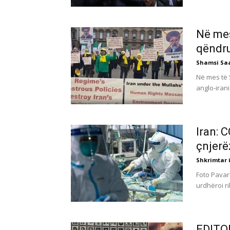
Në mes
qëndr
Shamsi Sa
Në mes të S
anglo-irani
Iran: 
çnjerë
Shkrimtar i
Foto Pavar
urdhëroi r
EDITORI