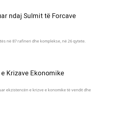
uar ndaj Sulmit të Forcave
tës në 87 rafineri dhe komplekse, në 26 qytete.
n e Krizave Ekonomike
nuar ekzistencën e krizve e konomike të vendit dhe