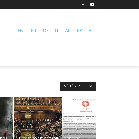
EN
FR
DE
IT
AR
ES
AL
MË TË FUNDIT
inës
Ligjvënësit britanikë dënojnë