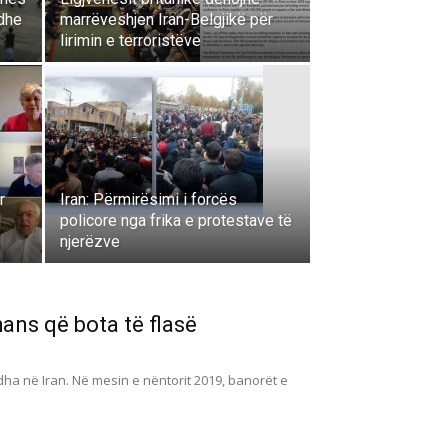
dhe
marrëveshjen Iran-Belgjikë për
lirimin e terroristëve
r
Iran: Përmirësimi i forcës
policore nga frika e protestave të
njerëzve
hans që bota të flasë
dha në Iran. Në mesin e nëntorit 2019, banorët e