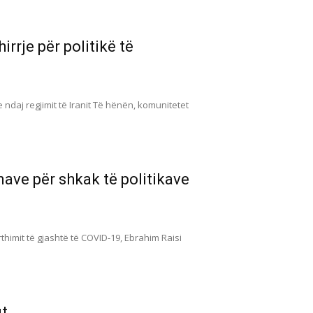
irrje për politikë të
 ndaj regjimit të Iranit Të hënën, komunitetet
nave për shkak të politikave
himit të gjashtë të COVID-19, Ebrahim Raisi
ut