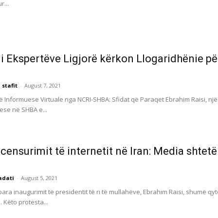
...
 i Ekspertëve Ligjorë kërkon Llogaridhënie pë
 stafit
-
August 7, 2021
 Informuese Virtuale nga NCRI-SHBA: Sfidat që Paraqet Ebrahim Raisi, një 
se në SHBA e...
i censurimit të internetit në Iran: Media shtet
adati
-
August 5, 2021
ara inaugurimit të presidentit të ri të mullahëve, Ebrahim Raisi, shumë qyte
 Këto protesta...