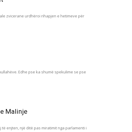
rale zvicerane urdhëroi rihapjen e hetimeve për
ë mullahëve. Edhe pse ka shumë spekulime se pse
te Malinje
ij të enjten, një ditë pas miratimit nga parlamenti i