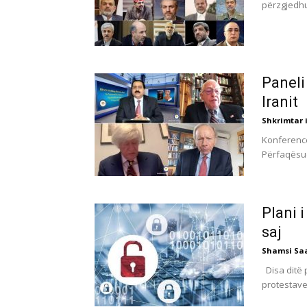
përzgjedhur
Paneli
Iranit
Shkrimtar i
Konferencë
Përfaqësue
Plani 
saj
Shamsi Sa
Disa ditë p
protestave.