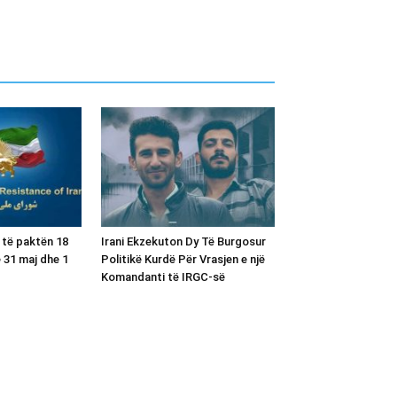
i të paktën 18
Irani Ekzekuton Dy Të Burgosur
 31 maj dhe 1
Politikë Kurdë Për Vrasjen e një
Komandanti të IRGC-së