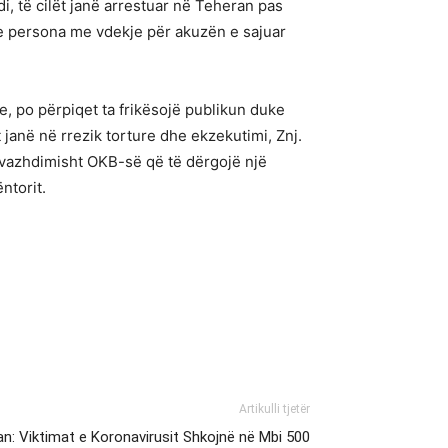
, të cilët janë arrestuar në Teheran pas
tre persona me vdekje për akuzën e sajuar
e, po përpiqet ta frikësojë publikun duke
 janë në rrezik torture dhe ekzekutimi, Znj.
je vazhdimisht OKB-së që të dërgojë një
ntorit.
Artikulli tjetër
ran: Viktimat e Koronavirusit Shkojnë në Mbi 500