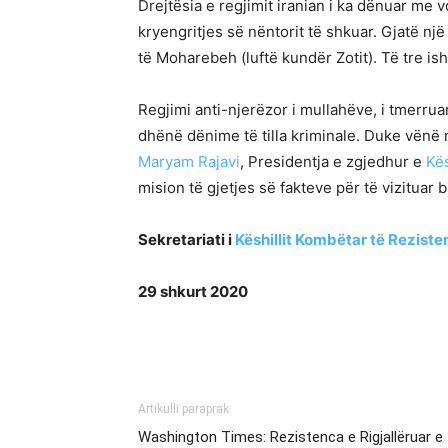
Drejtësia e regjimit iranian i ka dënuar me
kryengritjes së nëntorit të shkuar. Gjatë nj
të Moharebeh (luftë kundër Zotit). Të tre is
Regjimi anti-njerëzor i mullahëve, i tmerrua
dhënë dënime të tilla kriminale. Duke vënë n
Maryam Rajavi
, Presidentja e zgjedhur e
Kës
mision të gjetjes së fakteve për të vizituar b
Sekretariati i
Këshillit Kombëtar të Rezisten
29 shkurt 2020
Artikulli paraprak
Washington Times: Rezistenca e Rigjallëruar e Ir