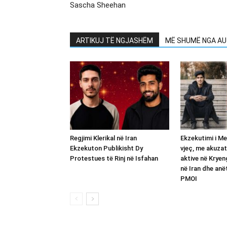
Sascha Sheehan
ARTIKUJ TË NGJASHËM
MË SHUMË NGA AU
Regjimi Klerikal në Iran
Ekzekutimi i Me
Ekzekuton Publikisht Dy
vjeç, me akuzat
Protestues të Rinj në Isfahan
aktive në Kryeng
në Iran dhe anë
PMOI