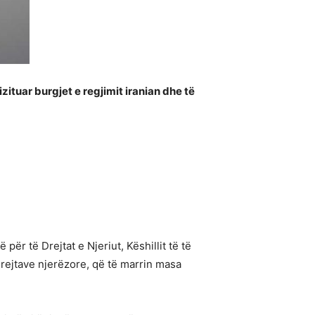
zituar burgjet e regjimit iranian dhe të
ër të Drejtat e Njeriut, Këshillit të të
 drejtave njerëzore, që të marrin masa