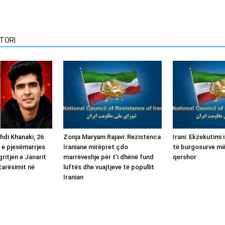
TORI
hdi Khanaki, 26
Zonja Maryam Rajavi: Rezistenca
Irani: Ekzekutimi 
 e pjesëmarrjes
Iraniane mirëpret çdo
të burgosurve më
ritjen e Janarit
marrëveshje për t’i dhënë fund
qershor
tarësimit në
luftës dhe vuajtjeve të popullit
Iranian