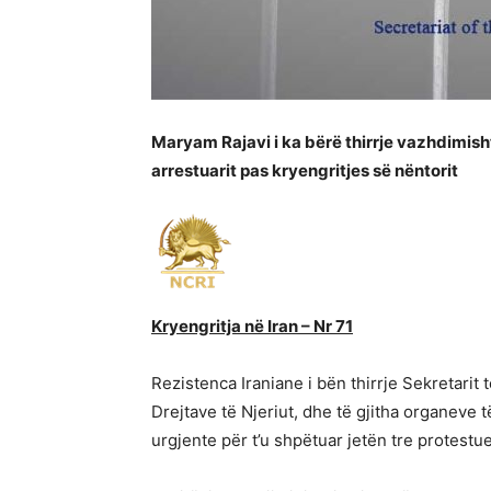
Maryam Rajavi i ka bërë thirrje vazhdimisht 
arrestuarit pas kryengritjes së nëntorit
Kryengritja në Iran – Nr 71
Rezistenca Iraniane i bën thirrje Sekretarit
Drejtave të Njeriut, dhe të gjitha organeve 
urgjente për t’u shpëtuar jetën tre protestu