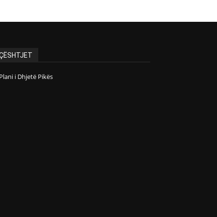
ÇËSHTJET
Plani i Dhjetë Pikës