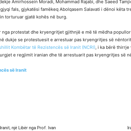
 vdekje Amirhossein Moradi, Mohammad Rajabi, dhe Saeed Tamjidi
ë gjyqi fals, gjykatësi famëkeq Abolqasem Salavati i dënoi këta 
hin torturuar gjatë kohës në burg.
r nga protestat dhe kryengritjet gjithnjë e më të mëdha popullor
ë dukje se protestuesit e arrestuar pas kryengritjes së nëntorit
hillit Kombëtar të Rezistencës së Iranit (NCRI)
, i ka bërë thirr
urgjet e regjimit iranian dhe të arrestuarit pas kryengritjes së në
cës së Iranit
anit, një Libër nga Prof. Ivan
I