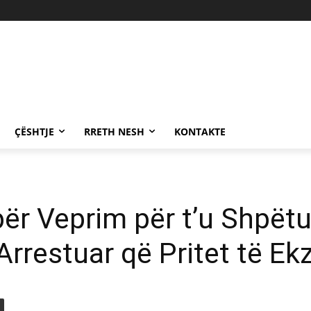
ÇËSHTJE
RRETH NESH
KONTAKTE
për Veprim për t’u Shpët
Arrestuar që Pritet të E