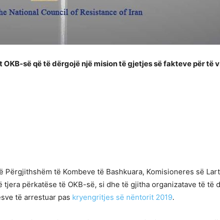
OKB-së që të dërgojë një mision të gjetjes së fakteve për të vi
 të Përgjithshëm të Kombeve të Bashkuara, Komisioneres së Lartë p
të tjera përkatëse të OKB-së, si dhe të gjitha organizatave të të
esve të arrestuar pas
kryengritjes së nëntorit 2019
.