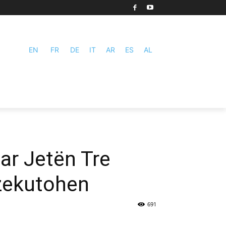
EN
FR
DE
IT
AR
ES
AL
uar Jetën Tre
kzekutohen
691