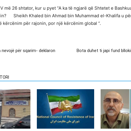
TV më 26 shtator, kur u pyet “A ka të ngjarë që Shtetet e Bash
onin? Sheikh Khaled bin Ahmad bin Muhammad el-Khalifa u përgji
 kërcënim për rajonin, por një kërcënim global “.
a nevojë për sqarim- deklaron
Bota duhet ti japi fund bllok
TORI