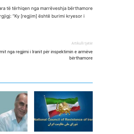
kuara të tërhiqen nga marrëveshja bërthamore
gj: “Ky [regjim] është burimi kryesor i
Artikulli tjetër
imit nga regjimi i Iranit për inspektimin e armëve
bërthamore