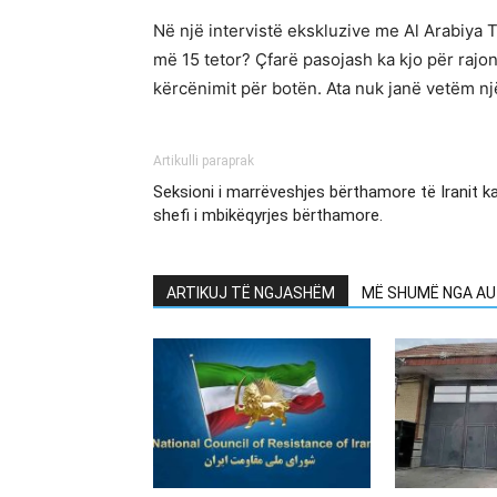
Në një intervistë ekskluzive me Al Arabiya 
më 15 tetor? Çfarë pasojash ka kjo për raj
kërcënimit për botën. Ata nuk janë vetëm një
Artikulli paraprak
Seksioni i marrëveshjes bërthamore të Iranit k
shefi i mbikëqyrjes bërthamore.
ARTIKUJ TË NGJASHËM
MË SHUMË NGA AU