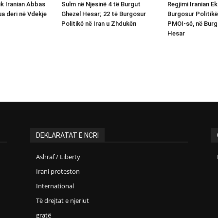
ik Iranian Abbas
Sulm në Njesinë 4 të Burgut
Regjimi Iranian E
ua deri në Vdekje
Ghezel Hesar; 22 të Burgosur
Burgosur Politikë
Politikë në Iran u Zhdukën
PMOI-së, në Burg
Hesar
DEKLARATAT E NCRI
Ashraf / Liberty
Irani proteston
International
Të drejtat e njeriut
gratë