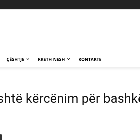
ÇËSHTJE
RRETH NESH
KONTAKTE
është kërcënim për bashk