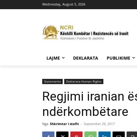
Wednesday, August 5, 2026
LAJME
DEKLARATA
PUBLIKIME
Statements
Deklarata-Human Rights
Regjimi iranian 
ndërkombëtare
Nga
Shkrimtar i stafit
-
September 29, 2017