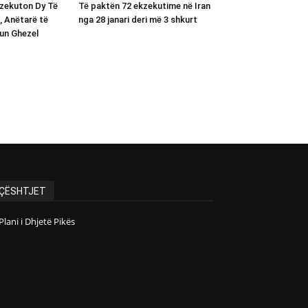
kzekuton Dy Të
Të paktën 72 ekzekutime në Iran
, Anëtarë të
nga 28 janari deri më 3 shkurt
un Ghezel
ÇËSHTJET
Plani i Dhjetë Pikës