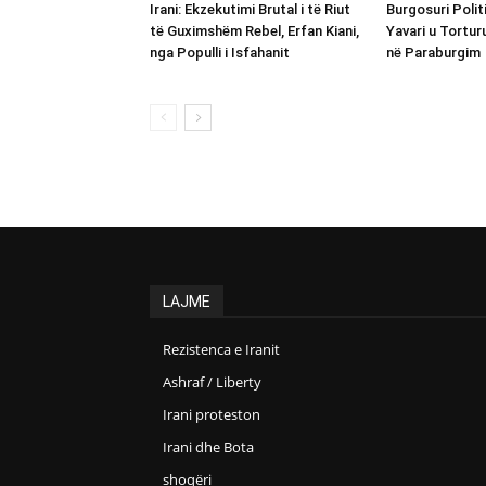
Irani: Ekzekutimi Brutal i të Riut
Burgosuri Polit
të Guximshëm Rebel, Erfan Kiani,
Yavari u Tortur
nga Populli i Isfahanit
në Paraburgim
LAJME
Rezistenca e Iranit
Ashraf / Liberty
Irani proteston
Irani dhe Bota
shoqëri