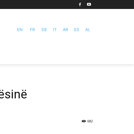
EN
FR
DE
IT
AR
ES
AL
ësinë
682