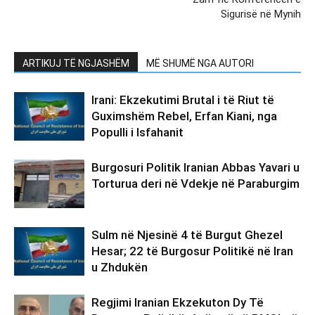
Sigurisë në Mynih
ARTIKUJ TË NGJASHËM
MË SHUMË NGA AUTORI
Irani: Ekzekutimi Brutal i të Riut të
Guximshëm Rebel, Erfan Kiani, nga
Populli i Isfahanit
Burgosuri Politik Iranian Abbas Yavari u
Torturua deri në Vdekje në Paraburgim
Sulm në Njesinë 4 të Burgut Ghezel
Hesar; 22 të Burgosur Politikë në Iran
u Zhdukën
Regjimi Iranian Ekzekuton Dy Të