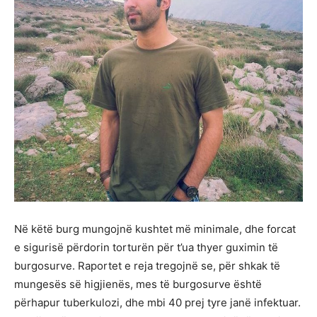
Në këtë burg mungojnë kushtet më minimale, dhe forcat
e sigurisë përdorin torturën për t’ua thyer guximin të
burgosurve. Raportet e reja tregojnë se, për shkak të
mungesës së higjienës, mes të burgosurve është
përhapur tuberkulozi, dhe mbi 40 prej tyre janë infektuar.