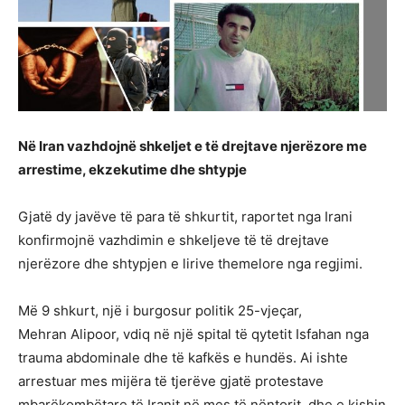
Në Iran vazhdojnë shkeljet e të drejtave njerëzore me
arrestime, ekzekutime dhe shtypje
Gjatë dy javëve të para të shkurtit, raportet nga Irani
konfirmojnë vazhdimin e shkeljeve të të drejtave
njerëzore dhe shtypjen e lirive themelore nga regjimi.
Më 9 shkurt, një i burgosur politik 25-vjeçar,
Mehran Alipoor, vdiq në një spital të qytetit Isfahan nga
trauma abdominale dhe të kafkës e hundës. Ai ishte
arrestuar mes mijëra të tjerëve gjatë protestave
mbarëkombëtare të Iranit në mes të nëntorit, dhe e kishin