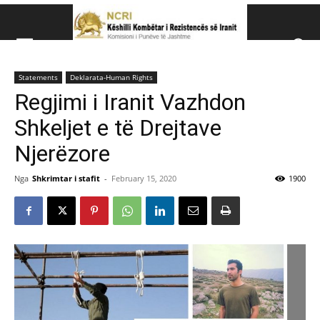
Këshillit Kombëtar të R
Statements
Deklarata-Human Rights
Këshillit Kombëtar të Rezistencës së Iranit (NCRI)
Regjimi i Iranit Vazhdon
Shkeljet e të Drejtave
Njerëzore
Nga
Shkrimtar i stafit
-
February 15, 2020
1900