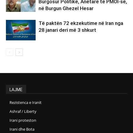
Burgosur Politikë, Anëtarë të PMOI-së,
në Burgun Ghezel Hesar
Të paktën 72 ekzekutime në Iran nga
28 janari deri më 3 shkurt
LAJME
Rezistenca e Iranit
Ashraf / Liberty
Irani proteston
Irani dhe Bota