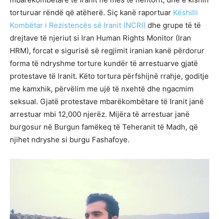
torturuar rëndë që atëherë. Siç kanë raportuar
Këshilli
Kombëtar i Rezistencës së Iranit
(NCRI)
dhe grupe të të
drejtave të njeriut si Iran Human Rights Monitor (Iran
HRM), forcat e sigurisë së regjimit iranian kanë përdorur
forma të ndryshme torture kundër të arrestuarve gjatë
protestave të Iranit. Këto tortura përfshijnë rrahje, goditje
me kamxhik, përvëlim me ujë të nxehtë dhe ngacmim
seksual. Gjatë protestave mbarëkombëtare të Iranit janë
arrestuar mbi 12,000 njerëz. Mijëra të arrestuar janë
burgosur në Burgun famëkeq të Teheranit të Madh, që
njihet ndryshe si burgu Fashafoye.