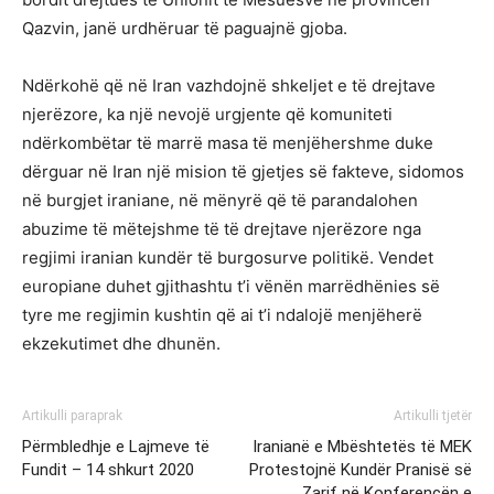
Qazvin, janë urdhëruar të paguajnë gjoba.
Ndërkohë që në Iran vazhdojnë shkeljet e të drejtave
njerëzore, ka një nevojë urgjente që komuniteti
ndërkombëtar të marrë masa të menjëhershme duke
dërguar në Iran një mision të gjetjes së fakteve, sidomos
në burgjet iraniane, në mënyrë që të parandalohen
abuzime të mëtejshme të të drejtave njerëzore nga
regjimi iranian kundër të burgosurve politikë. Vendet
europiane duhet gjithashtu t’i vënën marrëdhënies së
tyre me regjimin kushtin që ai t’i ndalojë menjëherë
ekzekutimet dhe dhunën.
Artikulli paraprak
Artikulli tjetër
Përmbledhje e Lajmeve të
Iranianë e Mbështetës të MEK
Fundit – 14 shkurt 2020
Protestojnë Kundër Pranisë së
Zarif në Konferencën e