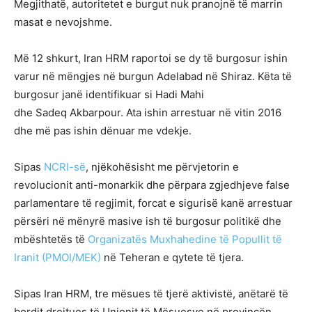
Megjithatë, autoritetet e burgut nuk pranojnë të marrin
masat e nevojshme.
Më 12 shkurt, Iran HRM raportoi se dy të burgosur ishin
varur në mëngjes në burgun Adelabad në Shiraz. Këta të
burgosur janë identifikuar si Hadi Mahi
dhe Sadeq Akbarpour. Ata ishin arrestuar në vitin 2016
dhe më pas ishin dënuar me vdekje.
Sipas
NCRI-së
, njëkohësisht me përvjetorin e
revolucionit anti-monarkik dhe përpara zgjedhjeve false
parlamentare të regjimit, forcat e sigurisë kanë arrestuar
përsëri në mënyrë masive ish të burgosur politikë dhe
mbështetës të
Organizatës Muxhahedine të Popullit të
Iranit (PMOI/MEK)
në Teheran e qytete të tjera.
Sipas Iran HRM, tre mësues të tjerë aktivistë, anëtarë të
bordit drejtues të Unionit të Mësuesve në provincën