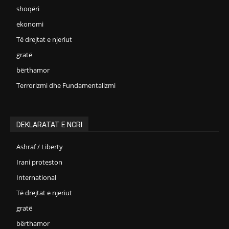
shoqëri
ekonomi
Të drejtat e njeriut
gratë
bërthamor
Terrorizmi dhe Fundamentalizmi
DEKLARATAT E NCRI
Ashraf / Liberty
Irani proteston
International
Të drejtat e njeriut
gratë
bërthamor