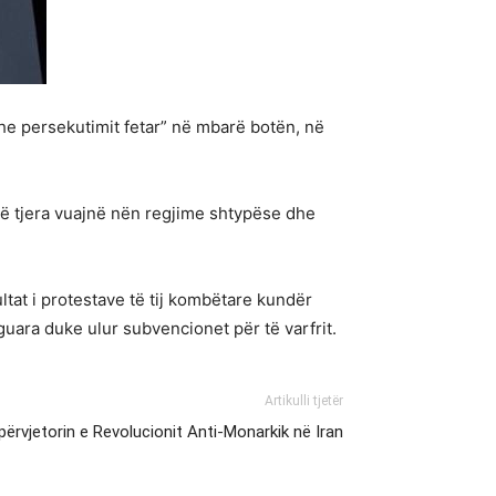
he persekutimit fetar” në mbarë botën, në
të tjera vuajnë nën regjime shtypëse dhe
ltat i protestave të tij kombëtare kundër
aguara duke ulur subvencionet për të varfrit.
Artikulli tjetër
ërvjetorin e Revolucionit Anti-Monarkik në Iran