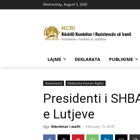
Wednesday, August 5, 2026
LAJME
DEKLARATA
PUBLIKIME
Statements
Deklarata-Human Rights
Presidenti i SHB
e Lutjeve
Nga
Shkrimtar i stafit
-
February 13, 2018