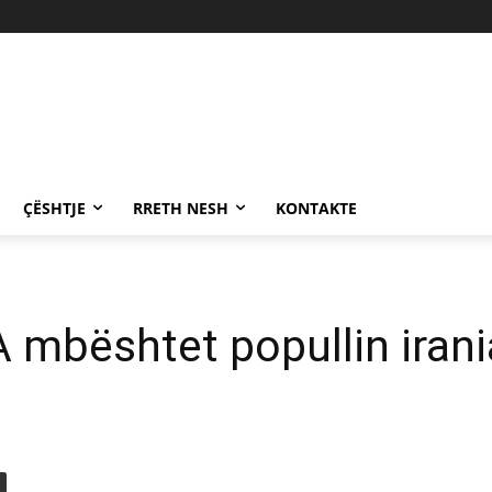
ÇËSHTJE
RRETH NESH
KONTAKTE
A mbështet popullin iran