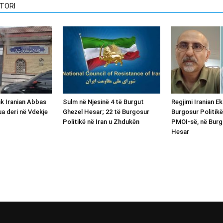
TORI
ik Iranian Abbas
Sulm në Njesinë 4 të Burgut
Regjimi Iranian E
ua deri në Vdekje
Ghezel Hesar; 22 të Burgosur
Burgosur Politikë
Politikë në Iran u Zhdukën
PMOI-së, në Burg
Hesar