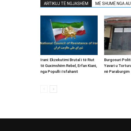
ARTIKUJ TË NGJASHËM
MË SHUMË NGA AU
Irani: Ekzekutimi Brutal i të Riut
Burgosuri Polit
të Guximshëm Rebel, Erfan Kiani,
Yavari u Tortur
nga Populli i Isfahanit
në Paraburgim