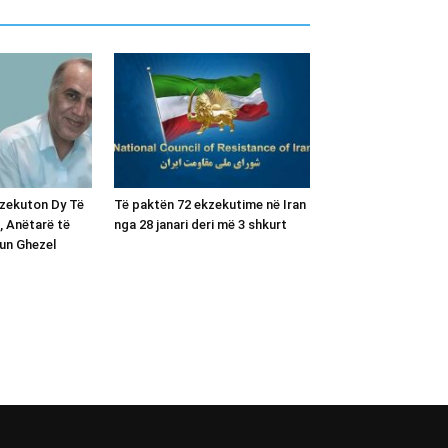
kzekuton Dy Të
Të paktën 72 ekzekutime në Iran
, Anëtarë të
nga 28 janari deri më 3 shkurt
un Ghezel