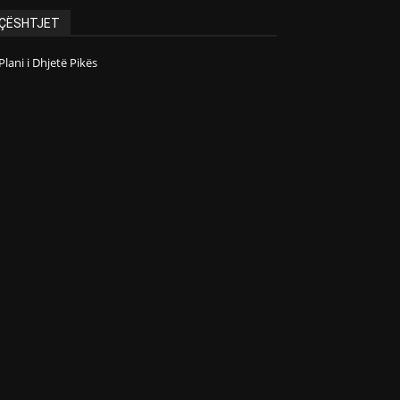
ÇËSHTJET
Plani i Dhjetë Pikës