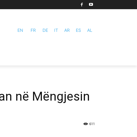
EN
FR
DE
IT
AR
ES
AL
ian në Mëngjesin
611