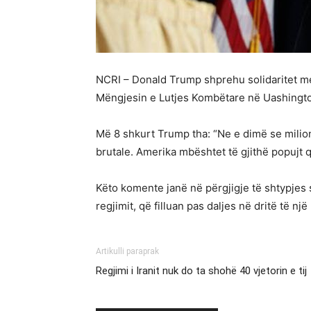
NCRI – Donald Trump shprehu solidaritet me 
Mëngjesin e Lutjes Kombëtare në Uashingt
Më 8 shkurt Trump tha: “Ne e dimë se milio
brutale. Amerika mbështet të gjithë popujt 
Këto komente janë në përgjigje të shtypjes s
regjimit, që filluan pas daljes në dritë të n
Artikulli paraprak
Regjimi i Iranit nuk do ta shohë 40 vjetorin e tij