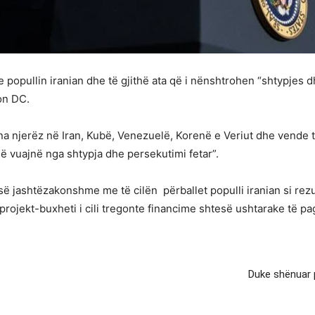
popullin iranian dhe të gjithë ata që i nënshtrohen “shtypjes d
on DC.
na njerëz në Iran, Kubë, Venezuelë, Korenë e Veriut dhe vende 
që vuajnë nga shtypja dhe persekutimi fetar”.
ë jashtëzakonshme me të cilën përballet populli iranian si rezu
jë projekt-buxheti i cili tregonte financime shtesë ushtarake të p
Duke shënuar p