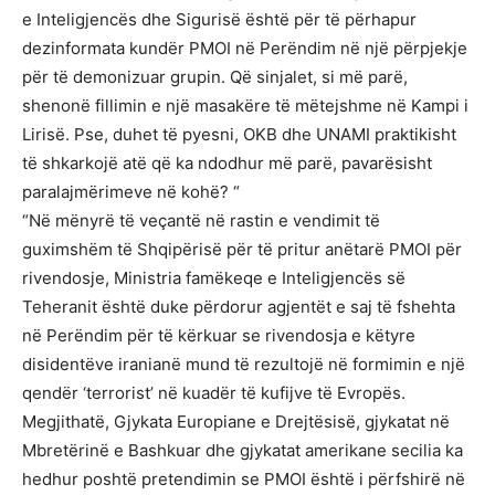
e Inteligjencës dhe Sigurisë është për të përhapur
dezinformata kundër PMOI në Perëndim në një përpjekje
për të demonizuar grupin. Që sinjalet, si më parë,
shenonë fillimin e një masakëre të mëtejshme në Kampi i
Lirisë. Pse, duhet të pyesni, OKB dhe UNAMI praktikisht
të shkarkojë atë që ka ndodhur më parë, pavarësisht
paralajmërimeve në kohë? “
“Në mënyrë të veçantë në rastin e vendimit të
guximshëm të Shqipërisë për të pritur anëtarë PMOI për
rivendosje, Ministria famëkeqe e Inteligjencës së
Teheranit është duke përdorur agjentët e saj të fshehta
në Perëndim për të kërkuar se rivendosja e këtyre
disidentëve iranianë mund të rezultojë në formimin e një
qendër ‘terrorist’ në kuadër të kufijve të Evropës.
Megjithatë, Gjykata Europiane e Drejtësisë, gjykatat në
Mbretërinë e Bashkuar dhe gjykatat amerikane secilia ka
hedhur poshtë pretendimin se PMOI është i përfshirë në