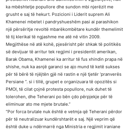
ka mbështetje popullore dhe sundon mbi njerëzit me
grusht e saj të hekurt. Pozicioni i Liderit suprem Ali
Khamenei mbetet i pandryshueshëm pasi ai parashikon
një përsëritje revoltë mbarëkombëtare kundër themelimit
të tij klerikal të ngjashme me atë në vitin 2009.
Megjithëse në atë kohë, pjesërisht për shkak të politikës
së devijuar të arritur tek regjimi i presidentit amerikan,
Barak Obama, Khamenei ka arritur të fus xhindin prapa në
shishe, nuk ka asnjë garanci se ajo mund të ketë sukses
për të bërë të njëjtën gjë në rastin e një tjetër ‘pranverës
Persiane “. si i tillë, grupet e organizuara të opozitës si
PMOI, të cilat çojnë protesta popullore, nuk duhet të
tolerohen, dhe Teherani po bën çdo përpjekje për të
eliminuar ato me mjete brutale.”
“Por forca brutale nuk është e vetmja që Teherani përdor
për të neutralizuar kundërshtarët e saj. Një veprim që
është duke u ndërmarrë nga Ministria e regjimit iraniane