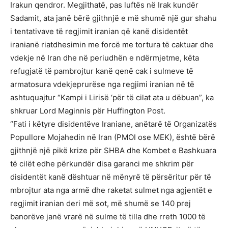
Irakun qendror. Megjithatë, pas luftës në Irak kundër
Sadamit, ata janë bërë gjithnjë e më shumë një gur shahu
i tentativave të regjimit iranian që kanë disidentët
iranianë riatdhesimin me forcë me tortura të caktuar dhe
vdekje në Iran dhe në periudhën e ndërmjetme, këta
refugjatë të pambrojtur kanë qenë cak i sulmeve të
armatosura vdekjeprurëse nga regjimi iranian në të
ashtuquajtur “Kampi i Lirisë ‘për të cilat ata u dëbuan”, ka
shkruar Lord Maginnis për Huffington Post.
“Fati i këtyre disidentëve Iraniane, anëtarë të Organizatës
Popullore Mojahedin në Iran (PMOI ose MEK), është bërë
gjithnjë një pikë krize për SHBA dhe Kombet e Bashkuara
të cilët edhe përkundër disa garanci me shkrim për
disidentët kanë dështuar në mënyrë të përsëritur për të
mbrojtur ata nga armë dhe raketat sulmet nga agjentët e
regjimit iranian deri më sot, më shumë se 140 prej
banorëve janë vrarë në sulme të tilla dhe rreth 1000 të