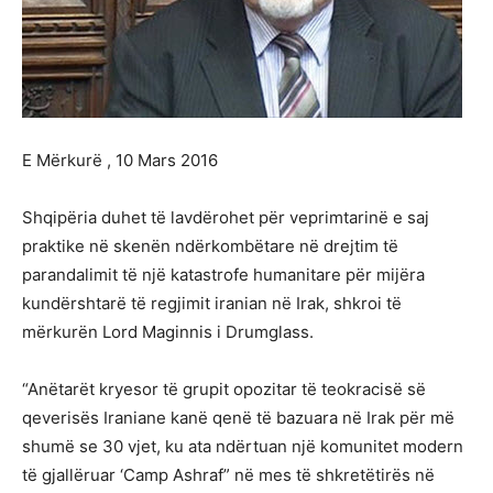
E Mërkurë , 10 Mars 2016
Shqipëria duhet të lavdërohet për veprimtarinë e saj
praktike në skenën ndërkombëtare në drejtim të
parandalimit të një katastrofe humanitare për mijëra
kundërshtarë të regjimit iranian në Irak, shkroi të
mërkurën Lord Maginnis i Drumglass.
“Anëtarët kryesor të grupit opozitar të teokracisë së
qeverisës Iraniane kanë qenë të bazuara në Irak për më
shumë se 30 vjet, ku ata ndërtuan një komunitet modern
të gjallëruar ‘Camp Ashraf” në mes të shkretëtirës në