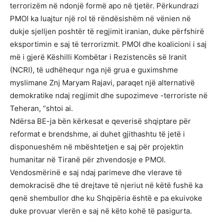
terrorizëm në ndonjë formë apo në tjetër. Përkundrazi
PMOI ka luajtur një rol të rëndësishëm në vënien në
dukje sjelljen poshtër të regjimit iranian, duke përfshirë
eksportimin e saj të terrorizmit. PMOI dhe koalicioni i saj
më i gjerë Këshilli Kombëtar i Rezistencës së Iranit
(NCRI), të udhëhequr nga një grua e guximshme
myslimane Znj Maryam Rajavi, paraqet një alternativë
demokratike ndaj regjimit dhe supozimeve -terroriste në
Teheran, “shtoi ai.
Ndërsa BE-ja bën kërkesat e qeverisë shqiptare për
reformat e brendshme, ai duhet gjithashtu të jetë i
disponueshëm në mbështetjen e saj për projektin
humanitar në Tiranë për zhvendosje e PMOI.
Vendosmërinë e saj ndaj parimeve dhe vlerave të
demokracisë dhe të drejtave të njeriut në këtë fushë ka
qenë shembullor dhe ku Shqipëria është e pa ekuivoke
duke provuar vlerën e saj në këto kohë të pasigurta.