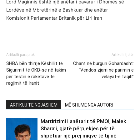
Lord Maginnis është një anëtar i pavarur i Dhomës së
Lordëve në Mbretërinë e Bashkuar dhe anëtar i
Komisionit Parlamentar Britanik për Liri Iran
Artikulli paraprak
Artikulli tjetër
SHBA bën thirrje Këshillit të
Chant në burgun Gohardasht:
Sigurimit të OKB-së në takim
“Vendos zjarri në parimin e
për testin e raketave të
velayat-e faqih”
regjimit të Iranit
ARTIKUJ TË NGJASHËM
MË SHUMË NGA AUTORI
Martirizimi i anëtarit të PMOI, Malek
Shara’i, gjatë përpjekjes për të
shpëtuar një prej miqve të tij në