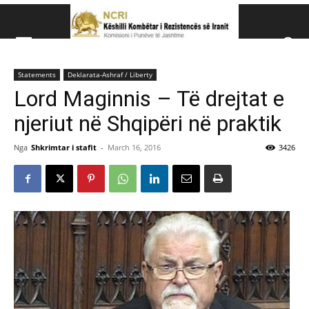
Këshillit Kombëtar të R
Statements
Deklarata-Ashraf / Liberty
Këshillit Kombëtar të Rezistencës së Iranit (NCRI)
Lord Maginnis – Të drejtat e
njeriut në Shqipëri në praktik
Nga
Shkrimtar i stafit
-
March 16, 2016
3426