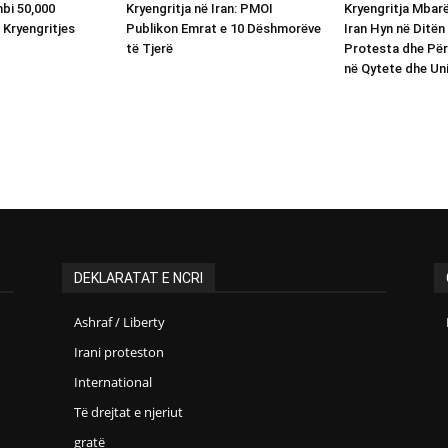
bi 50,000
Kryengritja në Iran: PMOI
Kryengritja Mba
 Kryengritjes
Publikon Emrat e 10 Dëshmorëve
Iran Hyn në Ditën
të Tjerë
Protesta dhe Për
në Qytete dhe Uni
DEKLARATAT E NCRI
Ashraf / Liberty
Irani proteston
International
Të drejtat e njeriut
gratë