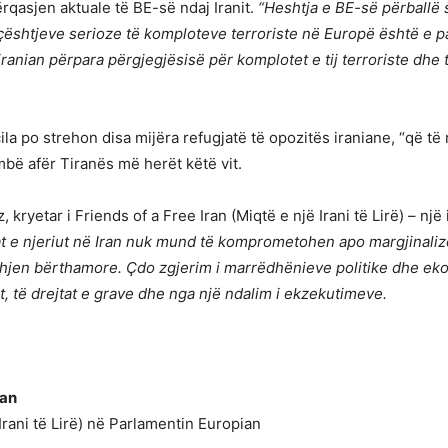
rqasjen aktuale të BE-së ndaj Iranit.
“Heshtja e BE-së përballë 
 çështjeve serioze të komploteve terroriste në Europë është e
ranian përpara përgjegjësisë për komplotet e tij terroriste dhe t
ila po strehon disa mijëra refugjatë të opozitës iraniane, “që të m
mbë afër Tiranës më herët këtë vit.
kryetar i Friends of a Free Iran (Miqtë e një Irani të Lirë) – nj
at e njeriut në Iran nuk mund të komprometohen apo margjinaliz
shjen bërthamore. Çdo zgjerim i marrëdhënieve politike dhe eko
ut, të drejtat e grave dhe nga një ndalim i ekzekutimeve.
ian
 Irani të Lirë) në Parlamentin Europian