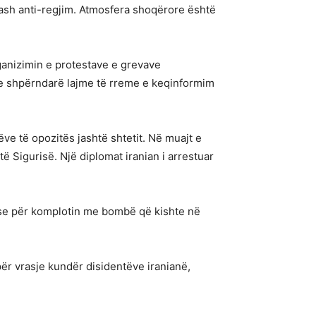
stash anti-regjim. Atmosfera shoqërore është
ganizimin e protestave e grevave
e shpërndarë lajme të rreme e keqinformim
tëve të opozitës jashtë shtetit. Në muajt e
ë Sigurisë. Një diplomat iranian i arrestuar
jëse për komplotin me bombë që kishte në
për vrasje kundër disidentëve iranianë,