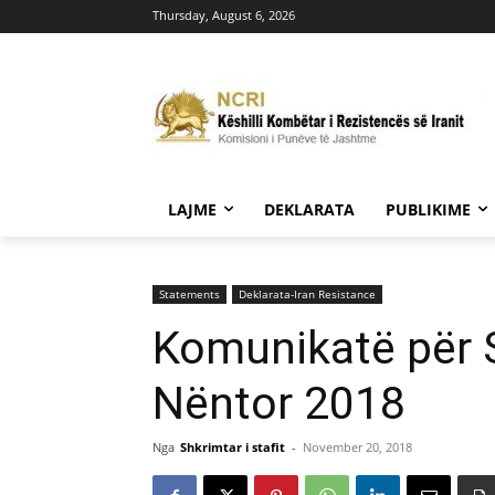
Thursday, August 6, 2026
LAJME
DEKLARATA
PUBLIKIME
Statements
Deklarata-Iran Resistance
Komunikatë për 
Nëntor 2018
Nga
Shkrimtar i stafit
-
November 20, 2018