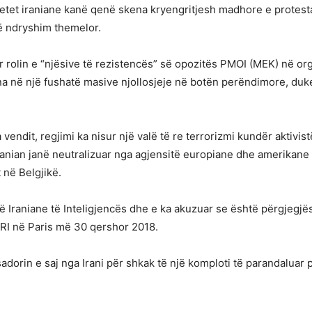
, qytetet iraniane kanë qenë skena kryengritjesh madhore e prote
ë ndryshim themelor.
r rolin e “njësive të rezistencës” së opozitës PMOI (MEK) në or
 në një fushatë masive njollosjeje në botën perëndimore, duk
 vendit, regjimi ka nisur një valë të re terrorizmi kundër aktivis
 iranian janë neutralizuar nga agjensitë europiane dhe amerikane t
 në Belgjikë.
në Iraniane të Inteligjencës dhe e ka akuzuar se është përgjeg
CRI në Paris më 30 qershor 2018.
dorin e saj nga Irani për shkak të një komploti të parandaluar 