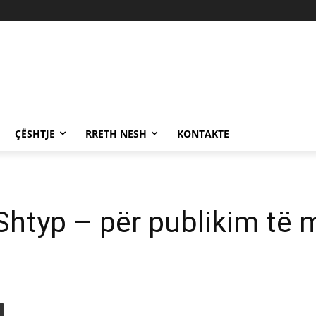
ÇËSHTJE
RRETH NESH
KONTAKTE
Shtyp – për publikim të