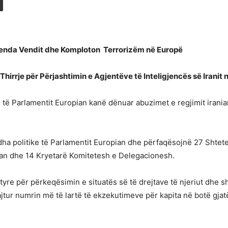
 Brenda Vendit dhe Komploton Terrorizëm në Europë
hirrje për Përjashtimin e Agjentëve të Inteligjencës së Iranit 
 të Parlamentit Europian kanë dënuar abuzimet e regjimit irania
ha politike të Parlamentit Europian dhe përfaqësojnë 27 Shtete
an dhe 14 Kryetarë Komitetesh e Delegacionesh.
re për përkeqësimin e situatës së të drejtave të njeriut dhe s
jtur numrin më të lartë të ekzekutimeve për kapita në botë gjatë