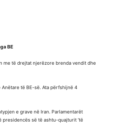
nga BE
n me të drejtat njerëzore brenda vendit dhe
 Anëtare të BE-së. Ata përfshijnë 4
htypjen e grave në Iran. Parlamentarët
 presidencës së të ashtu-quajturit ‘të