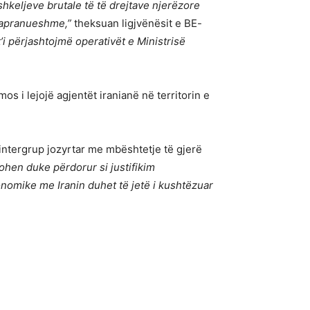
shkeljeve brutale të të drejtave njerëzore
 papranueshme,”
theksuan ligjvënësit e BE-
’i përjashtojmë operativët e Ministrisë
os i lejojë agjentët iranianë në territorin e
ë intergrup jozyrtar me mbështetje të gjerë
ohen duke përdorur si justifikim
nomike me Iranin duhet të jetë i kushtëzuar