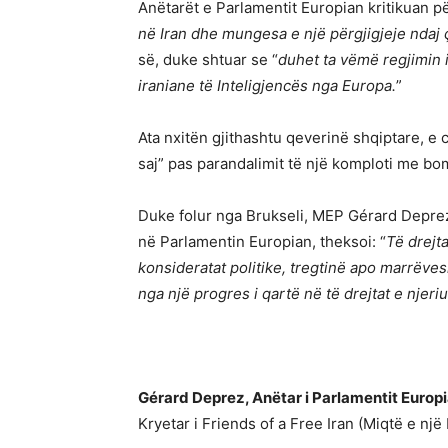
Anëtarët e Parlamentit Europian kritikuan pë
në Iran dhe mungesa e një përgjigjeje ndaj
së, duke shtuar se “
duhet ta vëmë regjimin i
iraniane të Inteligjencës nga Europa.
”
Ata nxitën gjithashtu qeverinë shqiptare, e c
saj” pas parandalimit të një komploti me bo
Duke folur nga Brukseli, MEP Gérard Deprez, 
në Parlamentin Europian, theksoi: “
Të drejt
konsideratat politike, tregtinë apo marrëve
nga një progres i qartë në të drejtat e njeri
Gérard Deprez,
Anëtar i Parlamentit Europ
Kryetar i Friends of a Free Iran (Miqtë e një