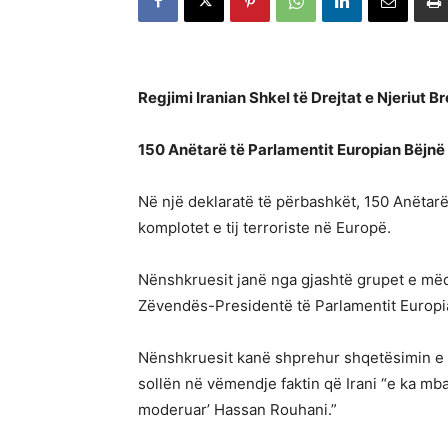
Regjimi Iranian Shkel të Drejtat e Njeriut
150 Anëtarë të Parlamentit Europian Bëjnë T
Në një deklaratë të përbashkët, 150 Anëtarë
komplotet e tij terroriste në Europë.
Nënshkruesit janë nga gjashtë grupet e mëd
Zëvendës-Presidentë të Parlamentit Europi
Nënshkruesit kanë shprehur shqetësimin e ty
sollën në vëmendje faktin që Irani “e ka mba
moderuar’ Hassan Rouhani.”