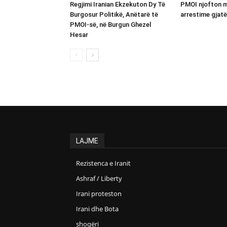
Regjimi Iranian Ekzekuton Dy Të
PMOI njofton m
Burgosur Politikë, Anëtarë të
arrestime gjatë
PMOI-së, në Burgun Ghezel
Hesar
LAJME
Rezistenca e Iranit
Ashraf / Liberty
Irani proteston
Irani dhe Bota
shoqëri