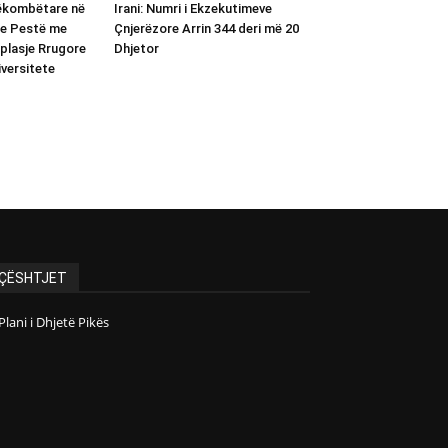
rëkombëtare në
Irani: Numri i Ekzekutimeve
 e Pestë me
Çnjerëzore Arrin 344 deri më 20
plasje Rrugore
Dhjetor
versitete
ÇËSHTJET
Plani i Dhjetë Pikës