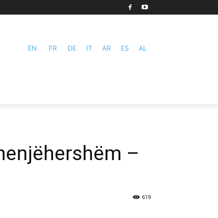
EN
FR
DE
IT
AR
ES
AL
 menjëhershëm –
619