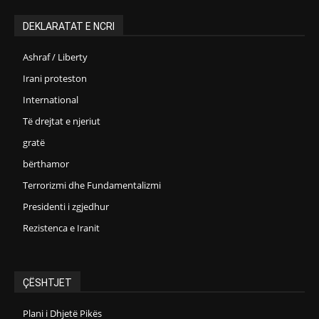
DEKLARATAT E NCRI
Ashraf / Liberty
Irani proteston
International
Të drejtat e njeriut
gratë
bërthamor
Terrorizmi dhe Fundamentalizmi
Presidenti i zgjedhur
Rezistenca e Iranit
ÇËSHTJET
Plani i Dhjetë Pikës