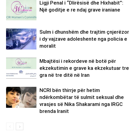
Ligji Penal i “Dlirësisë dhe Hixhabit”:
Një goditje e re ndaj grave iraniane
Sulm i dhunshëm dhe trajtim çnjerëzor
i dy vajzave adoleshente nga policia e
moralit
Mbajtësi i rekordeve në botë për
ekzekutimin e grave ka ekzekutuar tre
gra në tre ditë në Iran
NCRI bën thirrje për hetim
ndërkombëtar të sulmit seksual dhe
vrasjes së Nika Shakarami nga IRGC
brenda Iranit