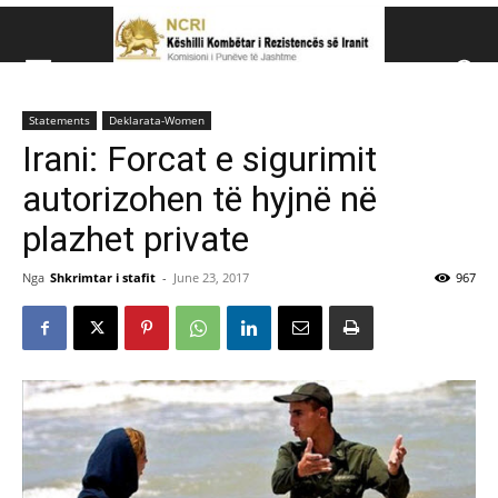
Këshillit Kombëtar të R
Statements
Deklarata-Women
Këshillit Kombëtar të Rezistencës së Iranit (NCRI)
Irani: Forcat e sigurimit
autorizohen të hyjnë në
plazhet private
Nga
Shkrimtar i stafit
-
June 23, 2017
967