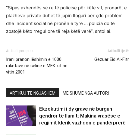
“Sipas axhendës së re të policisë për këtë vit, pronarët e
plazheve private duhet të japin llogari për çdo problem
dhe incident social në pronën e tyre … policia do të
zbatojë këto rregullore të reja këtë verë”, shtoi ai.
Artikulli paraprak
Artikulli tjetër
Irani pranon lëshimin e 1000
Gëzuar Eid Al-Fitr
raketave në selinë e MEK-ut në
vitin 2001
ARTIKUJ TË NGJASHËM
MË SHUMË NGA AUTORI
Ekzekutimi i dy grave në burgun
qendror të Ilamit: Makina vrasëse e
regjimit klerik vazhdon e pandërprerë