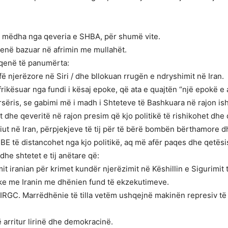
të mëdha nga qeveria e SHBA, për shumë vite.
 qenë bazuar në afrimin me mullahët.
 qenë të panumërta:
fë njerëzore në Siri / dhe bllokuan rrugën e ndryshimit në Iran.
frikësuar nga fundi i kësaj epoke, që ata e quajtën “një epokë e 
ërsëris, se gabimi më i madh i Shteteve të Bashkuara në rajon i
t dhe qeveritë në rajon presim që kjo politikë të rishikohet d
riut në Iran, përpjekjeve të tij për të bërë bombën bërthamore d
E të distancohet nga kjo politikë, aq më afër paqes dhe qetësisë
he shtetet e tij anëtare që:
it iranian për krimet kundër njerëzimit në Këshillin e Sigurimit 
ke me Iranin me dhënien fund të ekzekutimeve.
GC. Marrëdhënie të tilla vetëm ushqejnë makinën represiv të r
ë arritur lirinë dhe demokracinë.