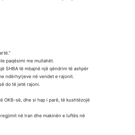
artë.”
shte paqësimi me mullahët.
he që SHBA të mbajnë një qëndrim të ashpër
he ndërhyrjeve në vendet e rajonit.
 do të jetë rajoni.
të OKB-së, dhe si hap i parë, të kushtëzojë
egjimit në Iran dhe makinën e luftës në