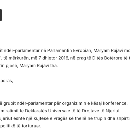
upit ndër-parlamentar në Parlamentin Evropian, Maryam Rajavi mor
”, të mërkurën, më 7 dhjetor 2016, në prag të Ditës Botërore të t
n pjesë, Maryam Rajavi tha:
uadras,
 të grupit ndër-parlamentar për organizimin e kësaj konference.
 miratimit të Deklaratës Universale të të Drejtave të Njeriut.
 Njeriut është një kujtesë e vragës së thellë në trupin dhe shpir
olitikë të torturuar.