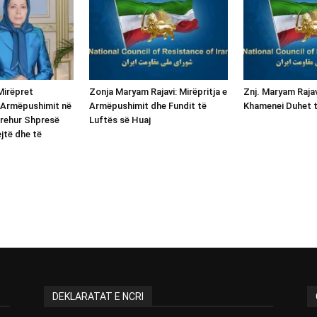
Mirëpret
Zonja Maryam Rajavi: Mirëpritja e
Znj. Maryam Rajav
 Armëpushimit në
Armëpushimit dhe Fundit të
Khamenei Duhet 
rehur Shpresë
Luftës së Huaj
jtë dhe të
DEKLARATAT E NCRI