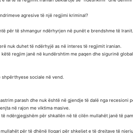
ndrimeve agresive të një regjimi kriminal?
është për të shmangur ndërhyrjen në punët e brendshme të Iranit
rë nuk duhet të ndërhyjë as në interes të regjimit iranian.
me këtë regjim janë në kundërshtim me paqen dhe sigurinë global
ë shpërthyese sociale në vend.
strim parash dhe nuk është në gjendje të dalë nga recesioni pë
renjta në rajon me viktima masive.
anë të ndërgjegjshëm për shkallën në të cilën mullahët janë të pa
mullahët për të dhënë llogari për shkeljet e të drejtave të njeri