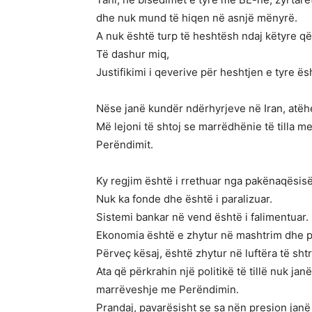
dhe nuk mund të hiqen në asnjë mënyrë.
A nuk është turp të heshtësh ndaj këtyre që
Të dashur miq,
Justifikimi i qeverive për heshtjen e tyre 
Nëse janë kundër ndërhyrjeve në Iran, atëhe
Më lejoni të shtoj se marrëdhënie të tilla 
Perëndimit.
Ky regjim është i rrethuar nga pakënaqësis
Nuk ka fonde dhe është i paralizuar.
Sistemi bankar në vend është i falimentuar.
Ekonomia është e zhytur në mashtrim dhe pa
Përveç kësaj, është zhytur në luftëra të sht
Ata që përkrahin një politikë të tillë nuk j
marrëveshje me Perëndimin.
Prandaj, pavarësisht se sa nën presion janë 