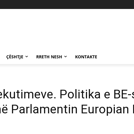
ÇËSHTJE
RRETH NESH
KONTAKTE
kutimeve. Politika e BE-s
ë Parlamentin Europian 