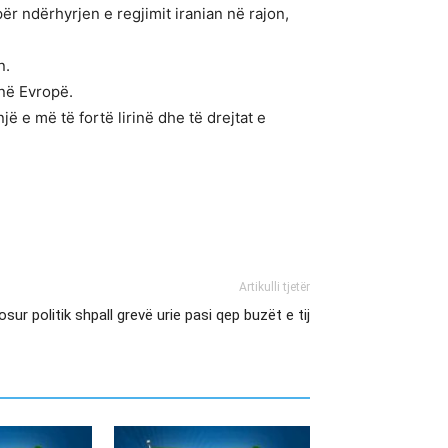
ër ndërhyrjen e regjimit iranian në rajon,
n.
 në Evropë.
ë e më të fortë lirinë dhe të drejtat e
Artikulli tjetër
gosur politik shpall grevë urie pasi qep buzët e tij