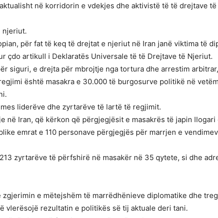
aktualisht në korridorin e vdekjes dhe aktivistë të të drejtave t
njeriut.
an, për fat të keq të drejtat e njeriut në Iran janë viktima të d
 çdo artikull i Deklaratës Universale të të Drejtave të Njeriut.
a për siguri, e drejta për mbrojtje nga tortura dhe arrestim arbitra
regjimi është masakra e 30.000 të burgosurve politikë në vetëm
i.
mes liderëve dhe zyrtarëve të lartë të regjimit.
itje në Iran, që kërkon që përgjegjësit e masakrës të japin llogar
publike emrat e 110 personave përgjegjës për marrjen e vendim
213 zyrtarëve të përfshirë në masakër në 35 qytete, si dhe adr
ë zgjerimin e mëtejshëm të marrëdhënieve diplomatike dhe tregt
 vlerësojë rezultatin e politikës së tij aktuale deri tani.