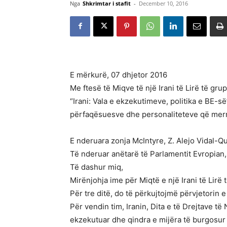
Nga
Shkrimtar i stafit
-
December 10, 2016
E mërkurë, 07 dhjetor 2016
Me ftesë të Miqve të një Irani të Lirë të gr
“Irani: Vala e ekzekutimeve, politika e BE-së
përfaqësuesve dhe personaliteteve që merri
E nderuara zonja McIntyre, Z. Alejo Vidal-Q
Të nderuar anëtarë të Parlamentit Evropian,
Të dashur miq,
Mirënjohja ime për Miqtë e një Irani të Lirë
Për tre ditë, do të përkujtojmë përvjetorin e
Për vendin tim, Iranin, Dita e të Drejtave të
ekzekutuar dhe qindra e mijëra të burgosur p