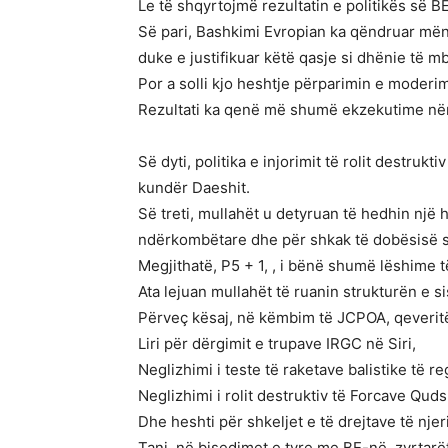
Le të shqyrtojmë rezultatin e politikës së B
Së pari, Bashkimi Evropian ka qëndruar më
duke e justifikuar këtë qasje si dhënie të m
Por a solli kjo heshtje përparimin e moderim
Rezultati ka qenë më shumë ekzekutime nën
Së dyti, politika e injorimit të rolit destruk
kundër Daeshit.
Së treti, mullahët u detyruan të hedhin një
ndërkombëtare dhe për shkak të dobësisë s
Megjithatë, P5 + 1, , i bënë shumë lëshime 
Ata lejuan mullahët të ruanin strukturën e si
Përveç kësaj, në këmbim të JCPOA, qeveritë
Liri për dërgimit e trupave IRGC në Siri,
Neglizhimi i teste të raketave balistike të r
Neglizhimi i rolit destruktiv të Forcave Quds
Dhe heshti për shkeljet e të drejtave të njeri
Tani, në bisedimet e tyre me BE-në, zyrtarët