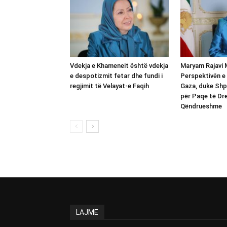
Vdekja e Khameneit është vdekja
Maryam Rajavi 
e despotizmit fetar dhe fundi i
Perspektivën e
regjimit të Velayat-e Faqih
Gaza, duke Shp
për Paqe të Dre
Qëndrueshme
LAJME