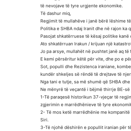
të nevojave të tyre urgjente ekonomike.
Të dashur miq,
Regjimit të mullahëve i janë bërë lëshime 
Politika e SHBA ndaj Iranit dhe në rajon ka
Pasojat shkatërruese të kësaj politike kanë
Ato shkatërruan Irakun / krijuan një katastro
Jo pa arsye, mullahët në pushtet janë aq të 
E kemi përsëritur këtë për vite, dhe po e p
Sot, populli dhe Rezistenca iraniane, kombe
kundër shkeljes së rëndë të drejtave të nje
Nga tani e tutje, sa më shumë që SHBA dhe B
Ne mënyrë të veçantë i bëjmë thirrje BE-së d
1-Të paraqesë historikun 37-vjeçar të regjim
zgjerimin e marrëdhënieve të tyre ekonomi
2- Të mos ketë marrëdhënie me kompanitë IR
Siri.
3-Të njohë dëshirën e popullit iranian për t