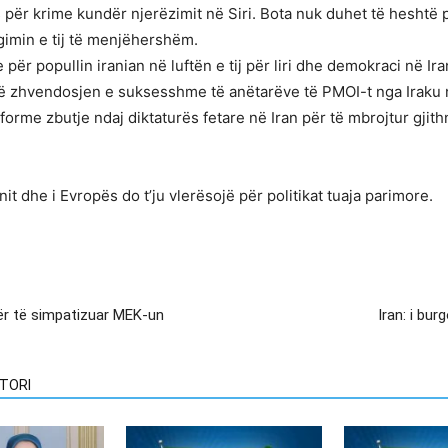
për krime kundër njerëzimit në Siri. Bota nuk duhet të heshtë p
rgimin e tij të menjëhershëm.
ër popullin iranian në luftën e tij për liri dhe demokraci në Ira
j në zhvendosjen e suksesshme të anëtarëve të PMOI-t nga Iraku
orme zbutje ndaj diktaturës fetare në Iran për të mbrojtur gjithnj
it dhe i Evropës do t’ju vlerësojë për politikat tuaja parimore.
 për të simpatizuar MEK-un
Iran: i bur
TORI