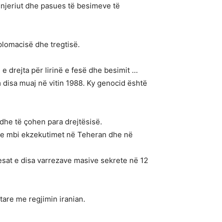
ë njeriut dhe pasues të besimeve të
iplomacisë dhe tregtisë.
r, e drejta për lirinë e fesë dhe besimit …
 disa muaj në vitin 1988. Ky genocid është
i dhe të çohen para drejtësisë.
eve mbi ekzekutimet në Teheran dhe në
esat e disa varrezave masive sekrete në 12
are me regjimin iranian.