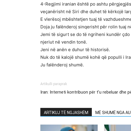
4-Regjimi iranian është po ashtu përgjegjës 
veçanërisht në Siri dhe duhet të kërkojë la
E vlerësoj mbështetjen tuaj të vazhdueshme p
Doja ju falënderoj sinqerisht për rolin tua
Jemi të sigurt se do të ngriheni kundër çdo f
njeriut në vendin tonë.
Jeni në anën e duhur të historisë.
Nuk do të kalojë shumë kohë që populli i Iran
Ju falënderoj shumë.
Artikulli paraprak
Iran: Interneti kontribuon për t’u rebeluar dhe
ARTIKUJ TË NGJASHËM
MË SHUMË NGA AU