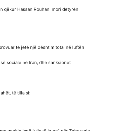
an qëkur Hassan Rouhani mori detyrën,
 provuar të jetë një dështim total në luftën
së sociale në Iran, dhe sanksionet
t, të tilla si:
 me vdekje janë “vija të kuqe” për Teheranin