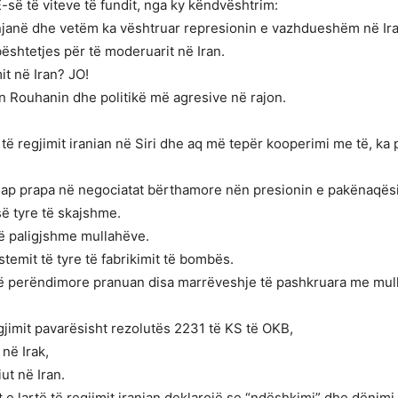
E-së të viteve të fundit, nga ky këndvështrim:
njanë dhe vetëm ka vështruar represionin e vazhdueshëm në Ir
bështetjes për të moderuarit në Iran.
it në Iran? JO!
 Rouhanin dhe politikë më agresive në rajon.
tiv të regjimit iranian në Siri dhe aq më tepër kooperimi me të, ka
 hap prapa në negociatat bërthamore nën presionin e pakënaqësi
ë tyre të skajshme.
të paligjshme mullahëve.
stemit të tyre të fabrikimit të bombës.
 perëndimore pranuan disa marrëveshje të pashkruara me mullahë
egjimit pavarësisht rezolutës 2231 të KS të OKB,
 në Irak,
ut në Iran.
 e lartë të regjimit iranian deklarojë se “ndëshkimi” dhe dënimi