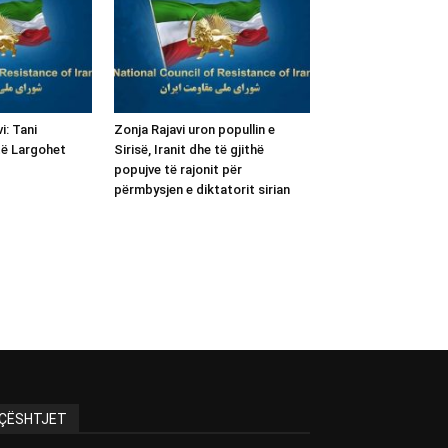
i: Tani
Zonja Rajavi uron popullin e
të Largohet
Sirisë, Iranit dhe të gjithë
popujve të rajonit për
përmbysjen e diktatorit sirian
ÇËSHTJET