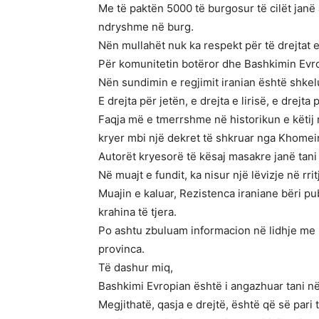
Me të paktën 5000 të burgosur të cilët janë 
ndryshme në burg.
Nën mullahët nuk ka respekt për të drejtat e 
Për komunitetin botëror dhe Bashkimin Evropi
Nën sundimin e regjimit iranian është shkelur
E drejta për jetën, e drejta e lirisë, e drejt
Faqja më e tmerrshme në historikun e këtij 
kryer mbi një dekret të shkruar nga Khomein
Autorët kryesorë të kësaj masakre janë tani 
Në muajt e fundit, ka nisur një lëvizje në rr
Muajin e kaluar, Rezistenca iraniane bëri 
krahina të tjera.
Po ashtu zbuluam informacion në lidhje me 
provinca.
Të dashur miq,
Bashkimi Evropian është i angazhuar tani n
Megjithatë, qasja e drejtë, është që së pari të