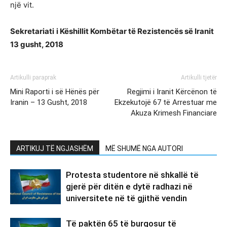
një vit.
Se
k
retariat
i
i Këshillit Kombëtar të Rezistencës së
Iran
it
13
gusht
, 2018
Artikulli paraprak
Artikulli tjetër
Mini Raporti i së Hënës për
Regjimi i Iranit Kërcënon të
Iranin – 13 Gusht, 2018
Ekzekutojë 67 të Arrestuar me
Akuza Krimesh Financiare
ARTIKUJ TË NGJASHËM
MË SHUMË NGA AUTORI
Protesta studentore në shkallë të
gjerë për ditën e dytë radhazi në
universitete në të gjithë vendin
Të paktën 65 të burgosur të