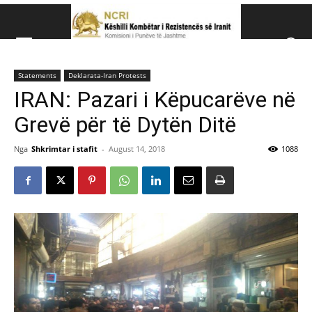
Këshillit Kombëtar të R
Statements
Deklarata-Iran Protests
Këshillit Kombëtar të Rezistencës së Iranit (NCRI)
IRAN: Pazari i Këpucarëve në
Grevë për të Dytën Ditë
Nga
Shkrimtar i stafit
-
August 14, 2018
1088