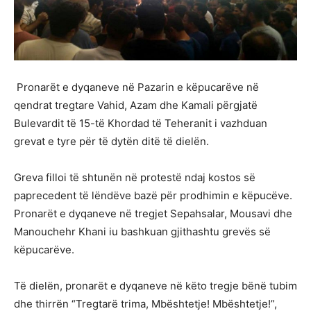
Pronarët e dyqaneve në Pazarin e këpucarëve në
qendrat tregtare Vahid, Azam dhe Kamali përgjatë
Bulevardit të 15-të Khordad të Teheranit i vazhduan
grevat e tyre për të dytën ditë të dielën.
Greva filloi të shtunën në protestë ndaj kostos së
paprecedent të lëndëve bazë për prodhimin e këpucëve.
Pronarët e dyqaneve në tregjet Sepahsalar, Mousavi dhe
Manouchehr Khani iu bashkuan gjithashtu grevës së
këpucarëve.
Të dielën, pronarët e dyqaneve në këto tregje bënë tubim
dhe thirrën “Tregtarë trima, Mbështetje! Mbështetje!”,