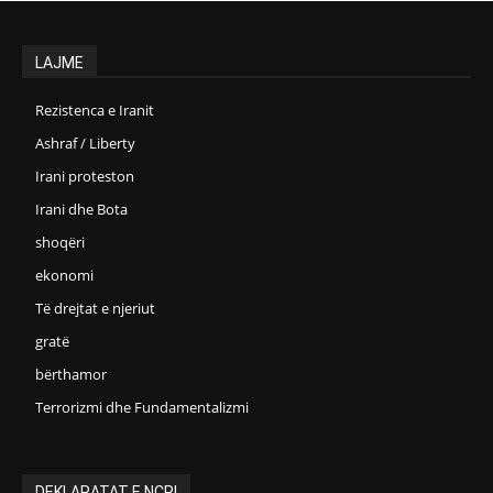
LAJME
Rezistenca e Iranit
Ashraf / Liberty
Irani proteston
Irani dhe Bota
shoqëri
ekonomi
Të drejtat e njeriut
gratë
bërthamor
Terrorizmi dhe Fundamentalizmi
DEKLARATAT E NCRI