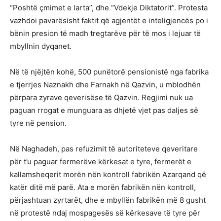
“Poshtë çmimet e larta”, dhe “Vdekje Diktatorit”. Protesta
vazhdoi pavarësisht faktit që agjentët e inteligjencës po i
bënin presion të madh tregtarëve për të mos i lejuar të
mbyllnin dyqanet.
Në të njëjtën kohë, 500 punëtorë pensionistë nga fabrika
e tjerrjes Naznakh dhe Farnakh në Qazvin, u mblodhën
përpara zyrave qeverisëse të Qazvin. Regjimi nuk ua
paguan rrogat e munguara as dhjetë vjet pas daljes së
tyre në pension.
Në Naghadeh, pas refuzimit të autoriteteve qeveritare
për t’u paguar fermerëve kërkesat e tyre, fermerët e
kallamsheqerit morën nën kontroll fabrikën Azarqand që
katër ditë më parë. Ata e morën fabrikën nën kontroll,
përjashtuan zyrtarët, dhe e mbyllën fabrikën më 8 gusht
në protestë ndaj mospagesës së kërkesave të tyre për