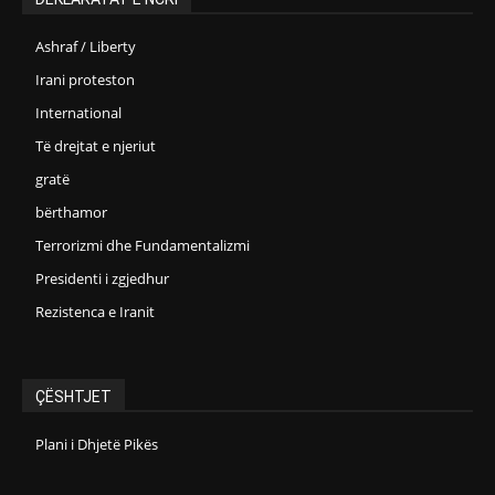
Ashraf / Liberty
Irani proteston
International
Të drejtat e njeriut
gratë
bërthamor
Terrorizmi dhe Fundamentalizmi
Presidenti i zgjedhur
Rezistenca e Iranit
ÇËSHTJET
Plani i Dhjetë Pikës