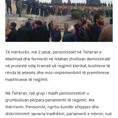
Të mërkurën, më 2 janar, pensionistët në Teheran e
Mashhad dhe fermerët në Isfahan zhvilluan demonstratë
në protestë ndaj tiranisë së regjimit klerikal, kushteve të
rënda të jetesës dhe mos-implementimit të premtimeve
mashtruese të regjimit.
Në Teheran, një grup i madh pensionistësh u
grumbulluan përpara parlamentit të regjimit. Ata
thërrisnin: Pensionist, ngrihu kundër shtypjes dhe
diskriminimit; qeveria tradhëton, parlamenti e mbron; nuk