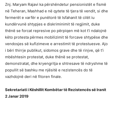
Znj. Maryam Rajavi ka përshëndetur pensionistët e fismë
në Teheran, Mashhad e në qytete të tjera të vendit, si dhe
fermerët e varfër e punëtorë të Isfahanit të cilët iu
kundërvunë shtypjes e diskriminimit të regjimit, duke
thënë se forcat represive po përpiqen më kot t’i ndalojnë
këto protesta përmes mobilizimit të forcave shtypëse dhe
vendosjes së kufizimeve e arrestimit të protestuesve. Ajo
i bëri thirrje publikut, sidomos grave dhe të rinjve, që t’i
mbështesin protestat, duke thënë se protestat,
demonstratat, dhe kryengritja e shtresave të ndryshme të
popullit së bashku me njësitë e rezistencës do të
vazhdojnë deri në fitoren finale.
Sekretariati i Këshillit Kombëtar të Rezistencës së Iranit
2 Janar 2019