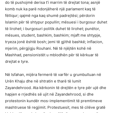
do të pushojmë derisa t’i marrim të drejtat tona; asnjë
komb nuk ka parë ndonjëherë një parlament kaq të
fëlliqur; qajmë nga kaq shumë padrejtësi; përdorin
Islamin për të shtypur popullin; mësuesi i burgosur duhet
të lirohet; i burgosuri politik duhet të lirohet; punëtor,
mësues, student, bashkim, bashkim; mjaft me shtypje,
tryeza jonë është bosh; jemi të gjithë bashkë; inflacion,
mjerim, përgjigju Rouhani. Në të njëjtën kohë në
Mashhad, pensionistët u mblodhën për të kërkuar të
drejtat e tyre.
Në Isfahan, mijëra fermerë të varfër u grumbulluan në
Urën Khaju dhe në shtratin e tharë të lumit
Zayandehrood. Ata kërkonin të drejtën e tyre për ujë dhe
hapjen e rrjedhës së ujit në Zayandehrood, si dhe
protestonin kundër mos-implementimit të premtimeve
mashtruese të regjimit. Protestuesit, mes të cilëve gratë