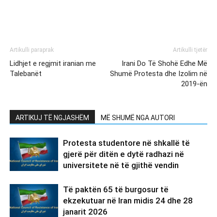
Artikulli paraprak
Artikulli tjetër
Lidhjet e regjmit iranian me
Irani Do Të Shohë Edhe Më
Talebanët
Shumë Protesta dhe Izolim në
2019-ën
ARTIKUJ TË NGJASHËM
MË SHUMË NGA AUTORI
Protesta studentore në shkallë të
gjerë për ditën e dytë radhazi në
universitete në të gjithë vendin
Të paktën 65 të burgosur të
ekzekutuar në Iran midis 24 dhe 28
janarit 2026