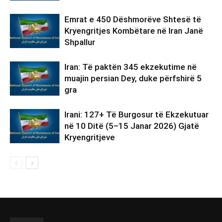
Emrat e 450 Dëshmorëve Shtesë të
Kryengritjes Kombëtare në Iran Janë
Shpallur
Iran: Të paktën 345 ekzekutime në
muajin persian Dey, duke përfshirë 5
gra
Irani: 127+ Të Burgosur të Ekzekutuar
në 10 Ditë (5–15 Janar 2026) Gjatë
Kryengritjeve