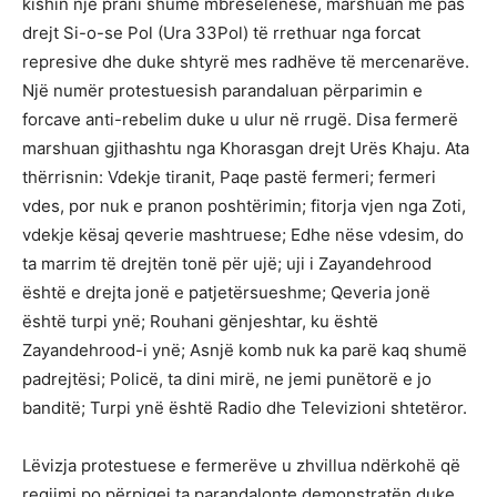
kishin një prani shumë mbresëlënëse, marshuan më pas
drejt Si-o-se Pol (Ura 33Pol) të rrethuar nga forcat
represive dhe duke shtyrë mes radhëve të mercenarëve.
Një numër protestuesish parandaluan përparimin e
forcave anti-rebelim duke u ulur në rrugë. Disa fermerë
marshuan gjithashtu nga Khorasgan drejt Urës Khaju. Ata
thërrisnin: Vdekje tiranit, Paqe pastë fermeri; fermeri
vdes, por nuk e pranon poshtërimin; fitorja vjen nga Zoti,
vdekje kësaj qeverie mashtruese; Edhe nëse vdesim, do
ta marrim të drejtën tonë për ujë; uji i Zayandehrood
është e drejta jonë e patjetërsueshme; Qeveria jonë
është turpi ynë; Rouhani gënjeshtar, ku është
Zayandehrood-i ynë; Asnjë komb nuk ka parë kaq shumë
padrejtësi; Policë, ta dini mirë, ne jemi punëtorë e jo
banditë; Turpi ynë është Radio dhe Televizioni shtetëror.
Lëvizja protestuese e fermerëve u zhvillua ndërkohë që
regjimi po përpiqej ta parandalonte demonstratën duke