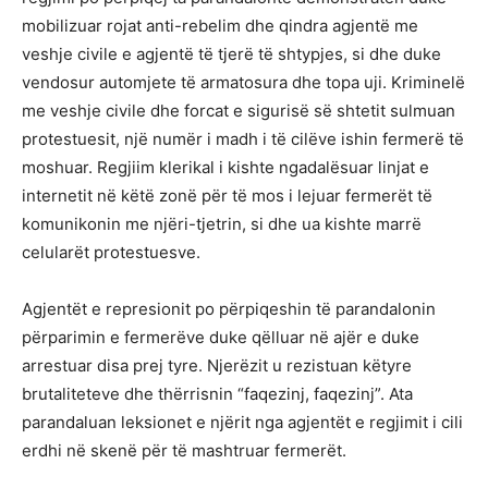
mobilizuar rojat anti-rebelim dhe qindra agjentë me
veshje civile e agjentë të tjerë të shtypjes, si dhe duke
vendosur automjete të armatosura dhe topa uji. Kriminelë
me veshje civile dhe forcat e sigurisë së shtetit sulmuan
protestuesit, një numër i madh i të cilëve ishin fermerë të
moshuar. Regjiim klerikal i kishte ngadalësuar linjat e
internetit në këtë zonë për të mos i lejuar fermerët të
komunikonin me njëri-tjetrin, si dhe ua kishte marrë
celularët protestuesve.
Agjentët e represionit po përpiqeshin të parandalonin
përparimin e fermerëve duke qëlluar në ajër e duke
arrestuar disa prej tyre. Njerëzit u rezistuan këtyre
brutaliteteve dhe thërrisnin “faqezinj, faqezinj”. Ata
parandaluan leksionet e njërit nga agjentët e regjimit i cili
erdhi në skenë për të mashtruar fermerët.