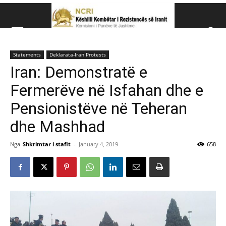
Këshillit Kombëtar të R
Statements
Deklarata-Iran Protests
Këshillit Kombëtar të Rezistencës së Iranit (NCRI)
Iran: Demonstratë e
Fermerëve në Isfahan dhe e
Pensionistëve në Teheran
dhe Mashhad
Nga
Shkrimtar i stafit
-
January 4, 2019
658