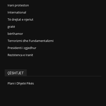
Irani proteston
International
Të drejtat e njeriut
gratë
bërthamor
Terrorizmi dhe Fundamentalizmi
Presidenti i zgjedhur
Rezistenca e Iranit
ÇËSHTJET
Plani i Dhjetë Pikës