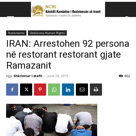
Këshillit Kombëtar të R
Statements
Deklarata-Human Rights
Këshillit Kombëtar të Rezistencës së Iranit (NCRI)
IRAN: Arrestohen 92 persona
në restorant restorant gjate
Ramazanit
Nga
Shkrimtar i stafit
-
June 29, 2015
802