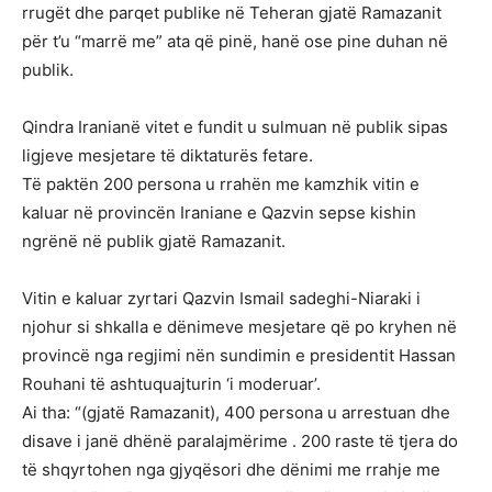
rrugët dhe parqet publike në Teheran gjatë Ramazanit
për t’u “marrë me” ata që pinë, hanë ose pine duhan në
publik.
Qindra Iranianë vitet e fundit u sulmuan në publik sipas
ligjeve mesjetare të diktaturës fetare.
Të paktën 200 persona u rrahën me kamzhik vitin e
kaluar në provincën Iraniane e Qazvin sepse kishin
ngrënë në publik gjatë Ramazanit.
Vitin e kaluar zyrtari Qazvin Ismail sadeghi-Niaraki i
njohur si shkalla e dënimeve mesjetare që po kryhen në
provincë nga regjimi nën sundimin e presidentit Hassan
Rouhani të ashtuquajturin ‘i moderuar’.
Ai tha: “(gjatë Ramazanit), 400 persona u arrestuan dhe
disave i janë dhënë paralajmërime . 200 raste të tjera do
të shqyrtohen nga gjyqësori dhe dënimi me rrahje me