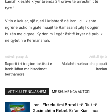
kamzhik është kryer brenda 24 orëve të arrestimit të
tyre.”
Vitin e kaluar, një njeri i krishterë në Iran I cili kishte
ngrënë ushqim gjatë muajit të Ramazanit ,atij I dogjën
buzën me cigare .Ky denim i egër është kryer në publik
në qytetin e Kermanshah.
Artikulli paraprak
Artikulli tjetër
Raporti i ri tregton taktikat e
Mullahët nuklear dhe populli
Iranit lidhur me bisedimet
Iranian
berthamore
ARTIKUJ TË NGJASHËM
MË SHUMË NGA AUTORI
Irani: Ekzekutimi Brutal i të Riut të
Guximshëm Rebel, Erfan Kiani, nga