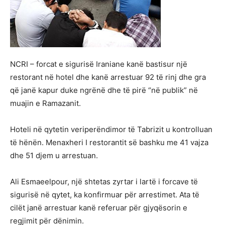
NCRI – forcat e sigurisë Iraniane kanë bastisur një
restorant në hotel dhe kanë arrestuar 92 të rinj dhe gra
që janë kapur duke ngrënë dhe të pirë “në publik” në
muajin e Ramazanit.
Hoteli në qytetin veriperëndimor të Tabrizit u kontrolluan
të hënën. Menaxheri I restorantit së bashku me 41 vajza
dhe 51 djem u arrestuan.
Ali Esmaeelpour, një shtetas zyrtar i lartë i forcave të
sigurisë në qytet, ka konfirmuar për arrestimet. Ata të
cilët janë arrestuar kanë referuar për gjyqësorin e
regjimit për dënimin.