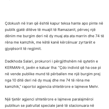
Çdokush në Iran që është kapur teksa hante apo pinte në
publik gjatë ditëve të muajit të Ramazanit, përveç një
dënim me burgim deri në dy muaj ata ata marrin dhe 74 të
rëna me kamzhik, me këtë kanë kërcënuar zyrtarët e
gjyqësorit të regjimit.
Dadkhoda Salari, prokurori i përgjithshëm në qytetin e
KERMAN-it, javën e kaluar tha: “Çdo individ që ha ose pi
në vende publike mund të përballen me një burgim prej
nga 10 ditë deri në dy muaj dhe me 74 të rëna me
kamzhik,” raportoi agjencia shtetërore e lajmeve Mehr.
Një tjetër agjenci shtetërore e lajmeve paralajmëroi
publikun se patrullat speciale janë të stacionuara në