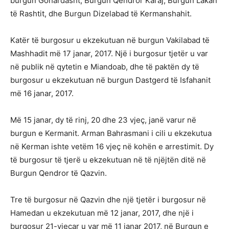
burgun Gohardasht, Burgun Qendror Karaj, Burgun Lakan
të Rashtit, dhe Burgun Dizelabad të Kermanshahit.
Katër të burgosur u ekzekutuan në burgun Vakilabad të
Mashhadit më 17 janar, 2017. Një i burgosur tjetër u var
në publik në qytetin e Miandoab, dhe të paktën dy të
burgosur u ekzekutuan në burgun Dastgerd të Isfahanit
më 16 janar, 2017.
Më 15 janar, dy të rinj, 20 dhe 23 vjeç, janë varur në
burgun e Kermanit. Arman Bahrasmani i cili u ekzekutua
në Kerman ishte vetëm 16 vjeç në kohën e arrestimit. Dy
të burgosur të tjerë u ekzekutuan në të njëjtën ditë në
Burgun Qendror të Qazvin.
Tre të burgosur në Qazvin dhe një tjetër i burgosur në
Hamedan u ekzekutuan më 12 janar, 2017, dhe një i
burgosur 21-vjeçar u var më 11 janar 2017, në Burgun e