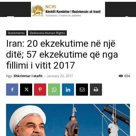
Këshillit Kombëtar të R
Statements
Deklarata-Human Rights
Këshillit Kombëtar të Rezistencës së Iranit (NCRI)
Iran: 20 ekzekutime në një
ditë; 57 ekzekutime që nga
fillimi i vitit 2017
Nga
Shkrimtar i stafit
-
January 20, 2017
654