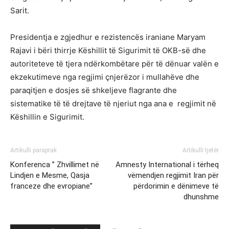
Sarit.
Presidentja e zgjedhur e rezistencës iraniane Maryam
Rajavi i bëri thirrje Këshillit të Sigurimit të OKB-së dhe
autoriteteve të tjera ndërkombëtare për të dënuar valën e
ekzekutimeve nga regjimi çnjerëzor i mullahëve dhe
paraqitjen e dosjes së shkeljeve flagrante dhe
sistematike të të drejtave të njeriut nga ana e regjimit në
Këshillin e Sigurimit.
Artikulli paraprak
Artikulli tjetër
Konferenca ” Zhvillimet në
Amnesty International i tërheq
Lindjen e Mesme, Qasja
vëmendjen regjimit Iran për
franceze dhe evropiane”
përdorimin e dënimeve të
dhunshme