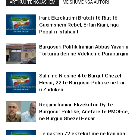
ARTIKUJ TË NGJASHËM
MË SHUMË NGA AUTORI
Irani: Ekzekutimi Brutal i të Riut të
Guximshëm Rebel, Erfan Kiani, nga
Populli i Isfahanit
Burgosuri Politik Iranian Abbas Yavari u
Torturua deri në Vdekje në Paraburgim
Sulm në Njesinë 4 të Burgut Ghezel
Hesar; 22 të Burgosur Politikë në Iran
u Zhdukën
Regjimi Iranian Ekzekuton Dy Të
Burgosur Politikë, Anëtarë të PMOI-së,
në Burgun Ghezel Hesar
Të paktën 72 ekzekutime në Iran nga