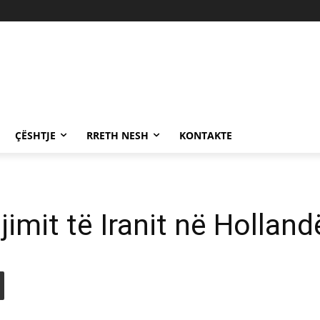
ÇËSHTJE
RRETH NESH
KONTAKTE
imit të Iranit në Holland