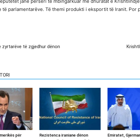
eputetët janë përsëri të mbingarkuar me dhuratat e Krishtlindj
e të parlamentarëve. Të themi produkti i eksportit të Iranit. Por
 zyrtarëve të zgjedhur dënon
Krisht
TORI
merikës për
Rezistenca iraniane dënon
Emiratet, Gjerman