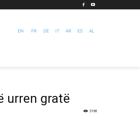
EN
FR
DE
IT
AR
ES
AL
ë urren gratë
3198