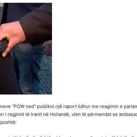
lajmeve “POW ned” publikoi një raport lidhur me reagimin e par
ri i regjimit të Iranit në Hollandë, vlen të përmendet se ambasa
 poshtë: