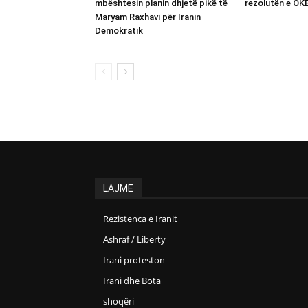
mbështesin planin dhjetë pikë të
rezolutën e OK
Maryam Raxhavi për Iranin
Demokratik
LAJME
Rezistenca e Iranit
Ashraf / Liberty
Irani proteston
Irani dhe Bota
shoqëri