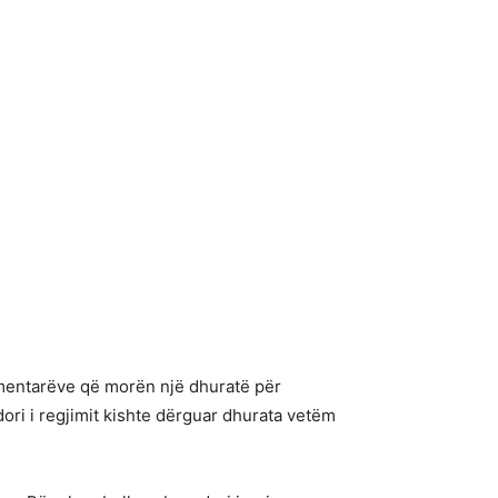
lamentarëve që morën një dhuratë për
dori i regjimit kishte dërguar dhurata vetëm