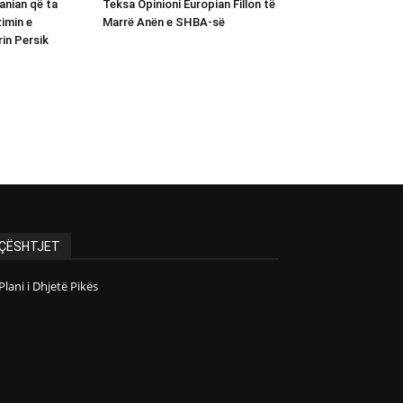
ranian që ta
Teksa Opinioni Europian Fillon të
imin e
Marrë Anën e SHBA-së
rin Persik
ÇËSHTJET
Plani i Dhjetë Pikës