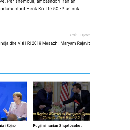
eve. Për shembull, ambasadori iranian
 parlamentarit Henk Krol të 50 -Plus nuk
Artikulli tjetër
lindja dhe Viti i Ri 2018 Mesazh i Maryam Rajavit
ia i Bëjnë
Regjimi Iranian Shqetësohet