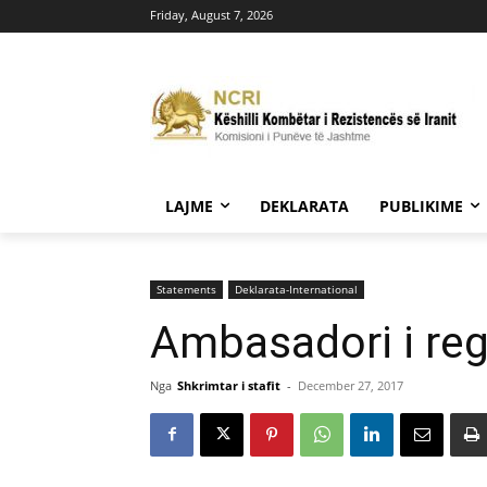
Friday, August 7, 2026
LAJME
DEKLARATA
PUBLIKIME
Statements
Deklarata-International
Ambasadori i regj
Nga
Shkrimtar i stafit
-
December 27, 2017