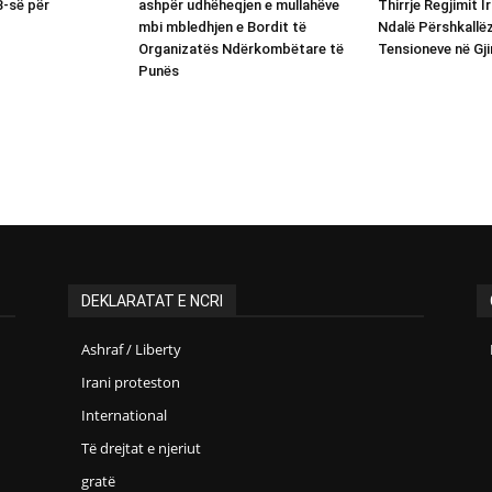
B-së për
ashpër udhëheqjen e mullahëve
Thirrje Regjimit I
mbi mbledhjen e Bordit të
Ndalë Përshkallëz
Organizatës Ndërkombëtare të
Tensioneve në Gji
Punës
DEKLARATAT E NCRI
Ashraf / Liberty
Irani proteston
International
Të drejtat e njeriut
gratë