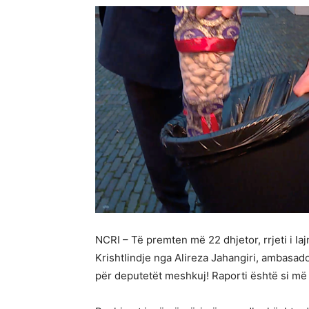
NCRI – Të premten më 22 dhjetor, rrjeti i 
Krishtlindje nga Alireza Jahangiri, ambasado
për deputetët meshkuj! Raporti është si më