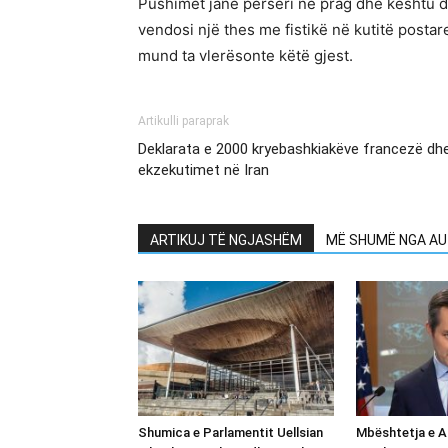
Pushimet janë përsëri në prag dhe kështu d
vendosi një thes me fistikë në kutitë postar
mund ta vlerësonte këtë gjest.
Artikulli paraprak
Deklarata e 2000 kryebashkiakëve francezë dhe
ekzekutimet në Iran
ARTIKUJ TË NGJASHËM
MË SHUMË NGA AU
Shumica e Parlamentit Uellsian
Mbështetja e A