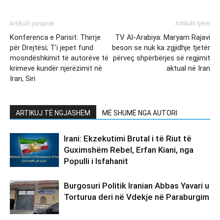
Artikulli paraprak
Artikulli tjetër
Konferenca e Parisit: Thirrje
TV Al-Arabiya: Maryam Rajavi
për Drejtësi; T’i jepet fund
beson se nuk ka zgjidhje tjetër
mosndëshkimit të autorëve të
përveç shpërbërjes së regjimit
krimeve kundër njerëzimit në
aktual në Iran
Iran, Siri
ARTIKUJ TË NGJASHËM
MË SHUMË NGA AUTORI
Irani: Ekzekutimi Brutal i të Riut të
Guximshëm Rebel, Erfan Kiani, nga
Populli i Isfahanit
Burgosuri Politik Iranian Abbas Yavari u
Torturua deri në Vdekje në Paraburgim