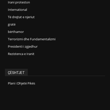
Irani proteston
International
Të drejtat e njeriut
gratë
bërthamor
Terrorizmi dhe Fundamentalizmi
Presidenti i zgjedhur
Rezistenca e Iranit
ÇËSHTJET
Plani i Dhjetë Pikës