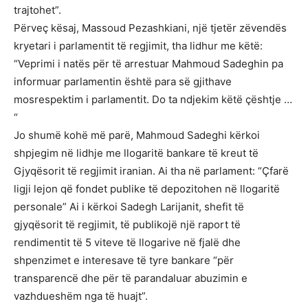
trajtohet”.
Përveç kësaj, Massoud Pezashkiani, një tjetër zëvendës
kryetari i parlamentit të regjimit, tha lidhur me këtë:
“Veprimi i natës për të arrestuar Mahmoud Sadeghin pa
informuar parlamentin është para së gjithave
mosrespektim i parlamentit. Do ta ndjekim këtë çështje …
“
Jo shumë kohë më parë, Mahmoud Sadeghi kërkoi
shpjegim në lidhje me llogaritë bankare të kreut të
Gjyqësorit të regjimit iranian. Ai tha në parlament: “Çfarë
ligji lejon që fondet publike të depozitohen në llogaritë
personale” Ai i kërkoi Sadegh Larijanit, shefit të
gjyqësorit të regjimit, të publikojë një raport të
rendimentit të 5 viteve të llogarive në fjalë dhe
shpenzimet e interesave të tyre bankare “për
transparencë dhe për të parandaluar abuzimin e
vazhdueshëm nga të huajt”.