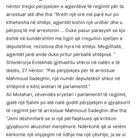
nëntor tregoi përpjekjen e agjentëve të regjimit për ta
arrestuar atë dhe tha: “Rreth një orë më parë kur po
kthehesha në shtëpi, agjentët kishin një urdhër dhe u
përpoq të më arrestonin … Duke pasur parasysh se kjo
është në kundërshtim me ligjin që rregullon sjelljen e
deputetëve, rezistova dhe hyra në shtëpi. Megjithatë,
agjentët janë ende duke pritur përballë shtëpisë. “
Shtetërorja Entekhab gjithashtu shkroi në natën e të
dielës, 27 nëntor: “Pas përpjekjes për të arrestuar
Mahmoud Sadeghin, një numër deputetësh shkoi në
shtëpinë e këtij anëtari të parlamentit.”
Ali Motahari, zëvendës kryetari i parlamentit të regjimit,
gjatë një fjalimi po atë natë goditi përpjekjen e gjyqësorit
të regjimit për të arrestuar Mahmoud Sadeghin dhe tha:
“Jemi dëshmitarë se si një përfaqësues që kritikon
gjyqësorin akuzohet menjëherë. Ndërkohë që ai vetëm
kërkonte një shpjegim në lidhje me një çështje, ja se si