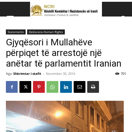
Këshillit Kombëtar të R
Statements
Deklarata-Human Rights
Këshillit Kombëtar të Rezistencës së Iranit (NCRI)
Gjyqësori i Mullahëve
përpiqet të arrestojë një
anëtar të parlamentit Iranian
Nga
Shkrimtar i stafit
-
November 30, 2016
701