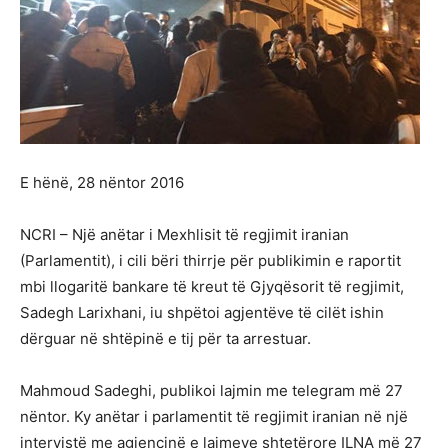
E hënë, 28 nëntor 2016
NCRI – Një anëtar i Mexhlisit të regjimit iranian
(Parlamentit), i cili bëri thirrje për publikimin e raportit
mbi llogaritë bankare të kreut të Gjyqësorit të regjimit,
Sadegh Larixhani, iu shpëtoi agjentëve të cilët ishin
dërguar në shtëpinë e tij për ta arrestuar.
Mahmoud Sadeghi, publikoi lajmin me telegram më 27
nëntor. Ky anëtar i parlamentit të regjimit iranian në një
intervistë me agjencinë e lajmeve shtetërore ILNA më 27