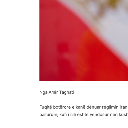
Nga Amir Taghati
Fuqitë botërore e kanë dënuar regjimin irani
pasuruar, kufi i cili është vendosur nën ku