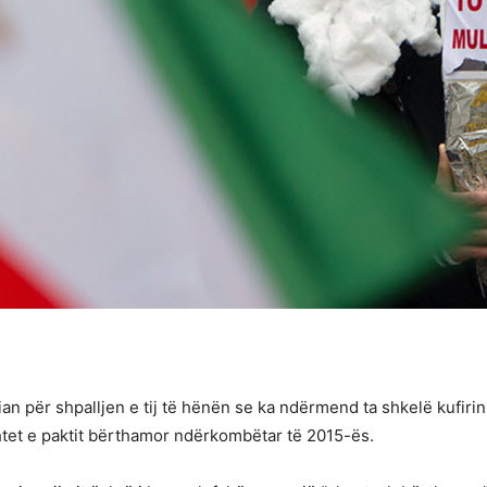
an për shpalljen e tij të hënën se ka ndërmend ta shkelë kufirin 
shtet e paktit bërthamor ndërkombëtar të 2015-ës.