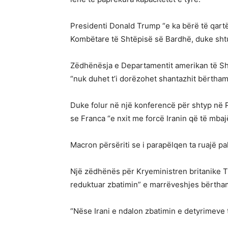
Presidenti Donald Trump “e ka bërë të qartë 
Kombëtare të Shtëpisë së Bardhë, duke shtua
Zëdhënësja e Departamentit amerikan të Sht
“nuk duhet t’i dorëzohet shantazhit bërtham
Duke folur në një konferencë për shtyp në P
se Franca “e nxit me forcë Iranin që të mba
Macron përsëriti se i parapëlqen ta ruajë pa
Një zëdhënës për Kryeministren britanike Th
reduktuar zbatimin” e marrëveshjes bërtha
“Nëse Irani e ndalon zbatimin e detyrimeve t