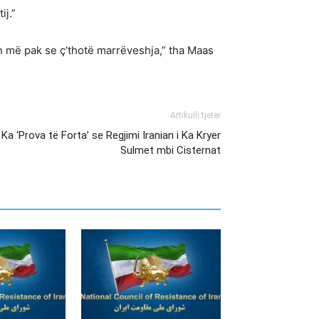
ij.”
n më pak se ç’thotë marrëveshja,” tha Maas
Artikulli tjetër
Ka ‘Prova të Forta’ se Regjimi Iranian i Ka Kryer
Sulmet mbi Cisternat