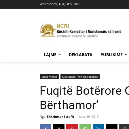
Wednesday, August 5, 2026
LAJME
DEKLARATA
PUBLIKIME
Statements
Deklarata-Iran Resistance
Fuqitë Botërore 
Bërthamor’
Nga
Shkrimtar i stafit
-
June 19, 2019