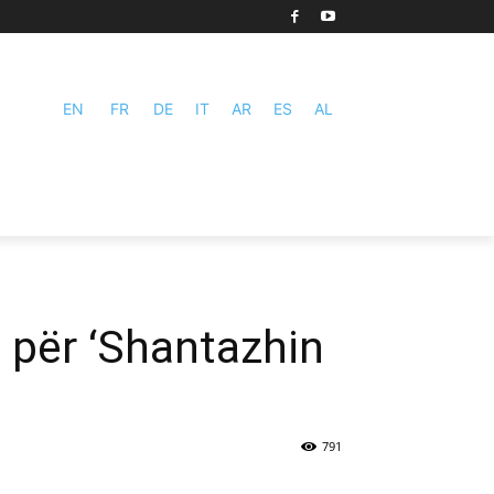
EN
FR
DE
IT
AR
ES
AL
 për ‘Shantazhin
791