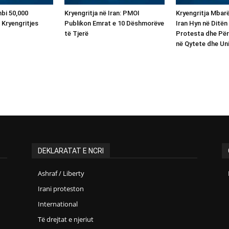
bi 50,000
Kryengritja në Iran: PMOI
Kryengritja Mba
 Kryengritjes
Publikon Emrat e 10 Dëshmorëve
Iran Hyn në Ditën
të Tjerë
Protesta dhe Për
në Qytete dhe Uni
DEKLARATAT E NCRI
Ashraf / Liberty
Irani proteston
International
Të drejtat e njeriut