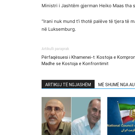
Ministri i Jashtëm gjerman Heiko Maas tha se 
“Irani nuk mund t’i thotë palëve të tjera t
në Luksemburg.
Artikulli paraprak
Përfaqësuesi i Khamenei-t: Kostoja e Kompr
Madhe se Kostoja e Konfrontimit
ARTIKUJ TË NGJASHËM
MË SHUMË NGA AU