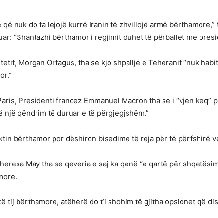
që nuk do ta lejojë kurrë Iranin të zhvillojë armë bërthamore,” t
r: “Shantazhi bërthamor i regjimit duhet të përballet me presio
etit, Morgan Ortagus, tha se kjo shpallje e Teheranit “nuk hab
or.”
aris, Presidenti francez Emmanuel Macron tha se i “vjen keq” pë
jë një qëndrim të duruar e të përgjegjshëm.”
ktin bërthamor por dëshiron bisedime të reja për të përfshirë vep
eresa May tha se qeveria e saj ka qenë “e qartë për shqetësimi
more.
ë tij bërthamore, atëherë do t’i shohim të gjitha opsionet që d