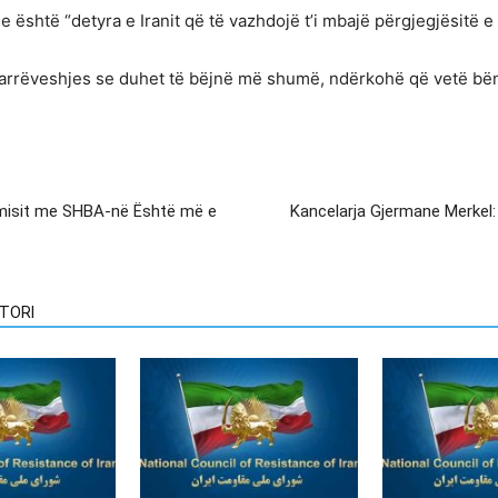
është “detyra e Iranit që të vazhdojë t’i mbajë përgjegjësitë e t
ë marrëveshjes se duhet të bëjnë më shumë, ndërkohë që vetë bë
omisit me SHBA-në Është më e
Kancelarja Gjermane Merkel: 
TORI