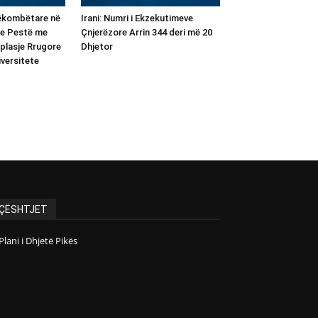
rëkombëtare në
Irani: Numri i Ekzekutimeve
 e Pestë me
Çnjerëzore Arrin 344 deri më 20
plasje Rrugore
Dhjetor
versitete
ÇËSHTJET
Plani i Dhjetë Pikës