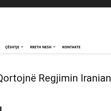
ÇËSHTJE
RRETH NESH
KONTAKTE
Qortojnë Regjimin Iranian