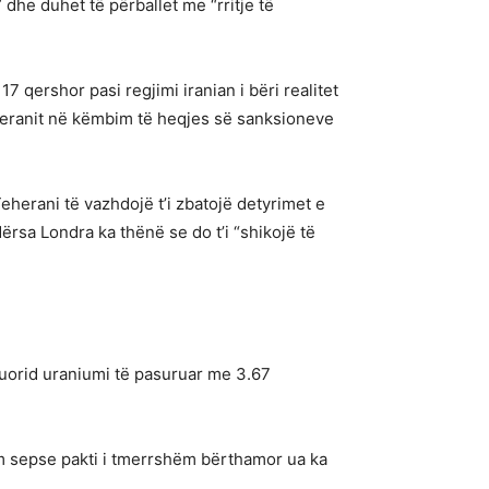
dhe duhet të përballet me “rritje të
 qershor pasi regjimi iranian i bëri realitet
heranit në këmbim të heqjes së sanksioneve
erani të vazhdojë t’i zbatojë detyrimet e
dërsa Londra ka thënë se do t’i “shikojë të
fluorid uraniumi të pasuruar me 3.67
ëm sepse pakti i tmerrshëm bërthamor ua ka