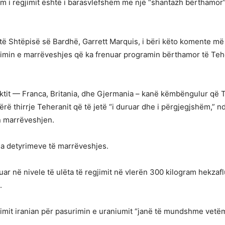
 i regjimit është i barasvlefshëm me një “shantazh bërthamor” 
të Shtëpisë së Bardhë, Garrett Marquis, i bëri këto komente më 17
batimin e marrëveshjes që ka frenuar programin bërthamor të Te
it — Franca, Britania, dhe Gjermania – kanë këmbëngulur që Teh
 bërë thirrje Teheranit që të jetë “i duruar dhe i përgjegjshëm,” n
n marrëveshjen.
isa detyrimeve të marrëveshjes.
ruar në nivele të ulëta të regjimit në vlerën 300 kilogram hekza
.
jimit iranian për pasurimin e uraniumit “janë të mundshme vet