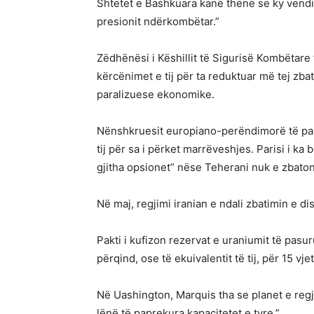
Shtetet e Bashkuara kanë thënë se ky vendim
presionit ndërkombëtar.”
Zëdhënësi i Këshillit të Sigurisë Kombëtare 
kërcënimet e tij për ta reduktuar më tej z
paralizuese ekonomike.
Nënshkruesit europiano-perëndimorë të pakt
tij për sa i përket marrëveshjes. Parisi i ka
gjitha opsionet” nëse Teherani nuk e zbato
Në maj, regjimi iranian e ndali zbatimin e d
Pakti i kufizon rezervat e uraniumit të pasu
përqind, ose të ekuivalentit të tij, për 15 vjet
Në Uashington, Marquis tha se planet e reg
lënë të paprekura kapacitetet e tyre.”