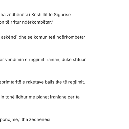
ha zëdhënësi i Këshillit të Sigurisë
n të rritur ndërkombëtar.”
it askënd” dhe se komuniteti ndërkombëtar
r vendimin e regjimit iranian, duke shtuar
rimtaritë e raketave balisitke të regjimit.
n tonë lidhur me planet iraniane për ta
isponojmë,” tha zëdhënësi.