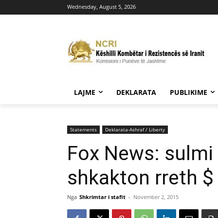
Wednesday, August 5, 2026
LAJME
DEKLARATA
PUBLIKIME
Statements
Deklarata-Ashraf / Liberty
Fox News: sulmi r
shkakton rreth $
Nga
Shkrimtar i stafit
-
November 2, 2015