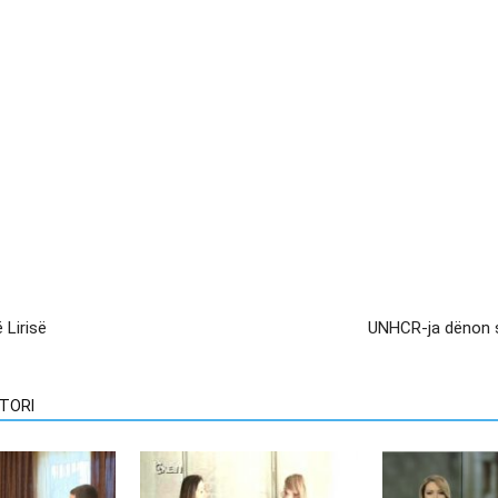
Lirisë
UNHCR-ja dënon su
TORI