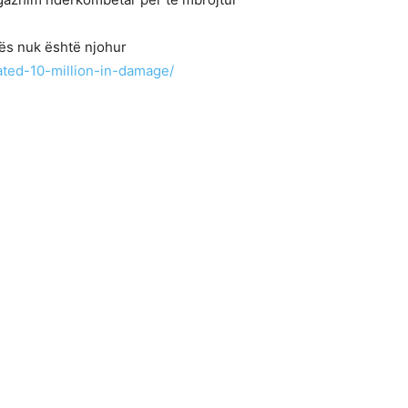
nës nuk është njohur
ated-10-million-in-damage/