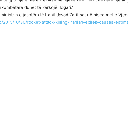
kombëtare duhet të kërkojë llogari.”
ministrin e jashtëm të Iranit Javad Zarif sot në bisedimet e Vje
/2015/10/30/rocket-attack-killing-iranian-exiles-causes-estim