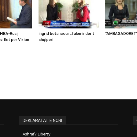
SHBA-Rusi,
ingrid betancourt:faleminderit
“AMBASADORET”
z flet për Vizion
shqiperi
DEKLARATAT E NCRI
Ashraf / Liberty