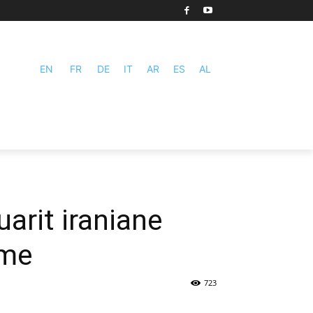
EN
FR
DE
IT
AR
ES
AL
arit iraniane
ëme
723