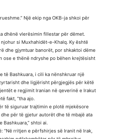
jerueshme.” Një ekip nga OKB-ja shkoi për
ka dhënë vlerësimin fillestar për dëmet.
 i njohur si Muxhahidët-e-Khalq. Ky është
rarë dhe gjymtuar banorët, por shkaktoi dëme
en ose e thënë ndryshe po bëhen krejtësisht
 të Bashkuara, i cili ka nënshkruar një
tarisht dhe ligjërisht përgjegjës për këtë
entët e regjimit Iranian në qeverinë e Irakut
 fakt, “tha ajo.
ër të siguruar trajtimin e plotë mjekësore
 dhe për të gjetur autorët dhe të mbajë ata
 Bashkuara,” shtoi ai.
“Në rritjen e përfshirjes së Iranit në Irak,
angazhim ndërkombëtar për të mbrojtur