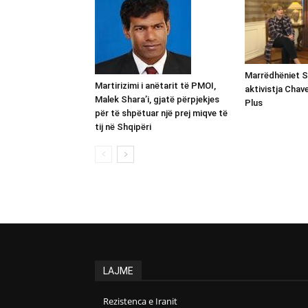
Marrëdhëniet 
Martirizimi i anëtarit të PMOI,
aktivistja Chave
Malek Shara’i, gjatë përpjekjes
Plus
për të shpëtuar një prej miqve të
tij në Shqipëri
LAJME
Rezistenca e Iranit