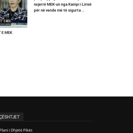
nxjerrë MEK-un nga Kampi i Lirisë
për në vende më të sigurta …
 E MEK
ÇËSHTJET
Plani i Dhjetë Pikës