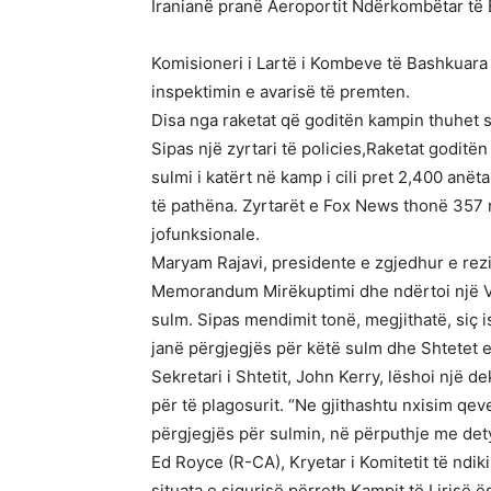
Iranianë pranë Aeroportit Ndërkombëtar të B
Komisioneri i Lartë i Kombeve të Bashkuara 
inspektimin e avarisë të premten.
Disa nga raketat që goditën kampin thuhet se
Sipas një zyrtari të policies,Raketat goditë
sulmi i katërt në kamp i cili pret 2,400 anë
të pathëna. Zyrtarët e Fox News thonë 357 
jofunksionale.
Maryam Rajavi, presidente e zgjedhur e rezi
Memorandum Mirëkuptimi dhe ndërtoi një Ven
sulm. Sipas mendimit tonë, megjithatë, siç i
janë përgjegjës për këtë sulm dhe Shtetet e
Sekretari i Shtetit, John Kerry, lëshoi një d
për të plagosurit. “Ne gjithashtu nxisim qev
përgjegjës për sulmin, në përputhje me dety
Ed Royce (R-CA), Kryetar i Komitetit të ndiki
situata e sigurisë përreth Kampit të Lirisë