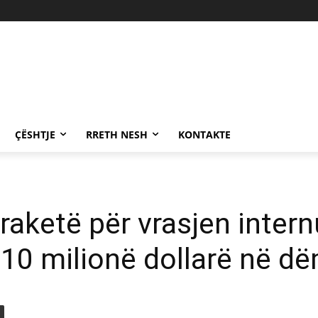
ÇËSHTJE
RRETH NESH
KONTAKTE
aketë për vrasjen internu
 10 milionë dollarë në d