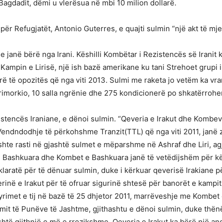
agdadit, dëmi u vlerësua në mbi 10 milion dollarë.
për Refugjatët, Antonio Guterres, e quajti sulmin “një akt të m
 janë bërë nga Irani. Këshilli Kombëtar i Rezistencës së Iranit 
n Kampin e Lirisë, një ish bazë amerikane ku tani Strehoet grupi
tarë të opozitës që nga viti 2013. Sulmi me raketa jo vetëm ka v
rimorkio, 10 salla ngrënie dhe 275 kondicionerë po shkatërroh
stencës Iraniane, e dënoi sulmin. “Qeveria e Irakut dhe Kombeve
dndodhje të përkohshme Tranzit(TTL) që nga viti 2011, janë zyr
shte rasti në gjashtë sulmet e mëparshme në Ashraf dhe Liri, agj
 Bashkuara dhe Kombet e Bashkuara janë të vetëdijshëm për këtë
eklaratë për të dënuar sulmin, duke i kërkuar qeverisë Irakiane p
erinë e Irakut për të ofruar sigurinë shtesë për banorët e kampit
rimet e tij në bazë të 25 dhjetor 2011, marrëveshje me Kombet e
mit të Punëve të Jashtme, gjithashtu e dënoi sulmin, duke thënë: 
 është gjithnjë e më e rrezikshme. Qeveria e Irakut ka bërë një 