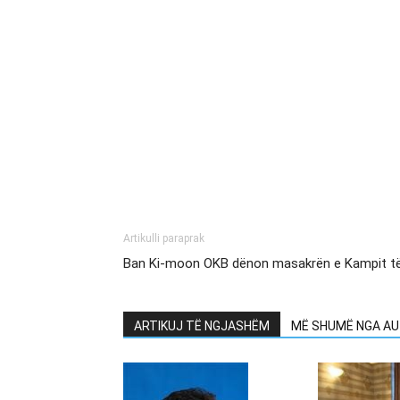
Artikulli paraprak
Ban Ki-moon OKB dënon masakrën e Kampit të 
ARTIKUJ TË NGJASHËM
MË SHUMË NGA AU