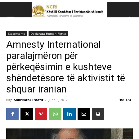
Këshillit Kombëtar të R
Statements
Deklarata-Human Rights
Këshillit Kombëtar të Rezistencës së Iranit (NCRI)
Amnesty International
paralajmëron për
përkeqësimin e kushteve
shëndetësore të aktivistit të
shquar iranian
Nga
Shkrimtar i stafit
-
June 5, 2017
1241