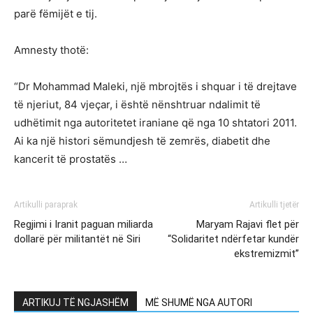
parë fëmijët e tij.
Amnesty thotë:
“Dr Mohammad Maleki, një mbrojtës i shquar i të drejtave
të njeriut, 84 vjeçar, i është nënshtruar ndalimit të
udhëtimit nga autoritetet iraniane që nga 10 shtatori 2011.
Ai ka një histori sëmundjesh të zemrës, diabetit dhe
kancerit të prostatës …
Artikulli paraprak
Artikulli tjetër
Regjimi i Iranit paguan miliarda
Maryam Rajavi flet për
dollarë për militantët në Siri
“Solidaritet ndërfetar kundër
ekstremizmit”
ARTIKUJ TË NGJASHËM
MË SHUMË NGA AUTORI