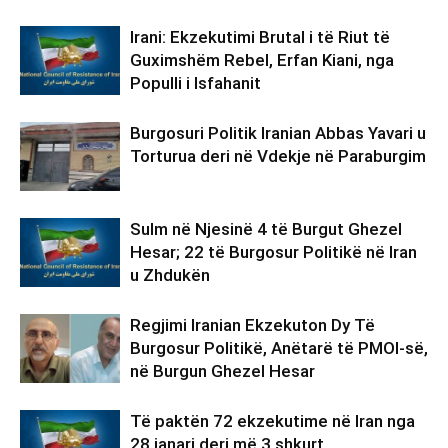
Irani: Ekzekutimi Brutal i të Riut të
Guximshëm Rebel, Erfan Kiani, nga
Populli i Isfahanit
Burgosuri Politik Iranian Abbas Yavari u
Torturua deri në Vdekje në Paraburgim
Sulm në Njesinë 4 të Burgut Ghezel
Hesar; 22 të Burgosur Politikë në Iran
u Zhdukën
Regjimi Iranian Ekzekuton Dy Të
Burgosur Politikë, Anëtarë të PMOI-së,
në Burgun Ghezel Hesar
Të paktën 72 ekzekutime në Iran nga
28 janari deri më 3 shkurt