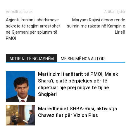
Artikulli paraprak
Artikulli tjetër
Agjenti Iranian i shërbimeve
Maryam Rajavi dënon rende
sekrete të regjim arrestohet
sulmin me raketa në Kampin e
në Gjermani për spiunim të
Lirisë
PMOI
ARTIKUJ TË NGJASHËM
MË SHUMË NGA AUTORI
Martirizimi i anëtarit të PMOI, Malek
Shara’i, gjatë përpjekjes për të
shpëtuar një prej miqve të tij në
Shqipëri
Marrëdhëniet SHBA-Rusi, aktivistja
Chavez flet për Vizion Plus