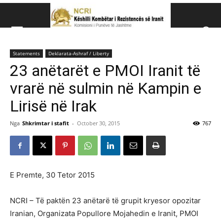
Këshillit Kombëtar të R
Statements
Deklarata-Ashraf / Liberty
Këshillit Kombëtar të Rezistencës së Iranit (NCRI)
23 anëtarët e PMOI Iranit të
vrarë në sulmin në Kampin e
Lirisë në Irak
Nga
Shkrimtar i stafit
-
October 30, 2015
767
E Premte, 30 Tetor 2015
NCRI – Të paktën 23 anëtarë të grupit kryesor opozitar
Iranian, Organizata Popullore Mojahedin e Iranit, PMOI