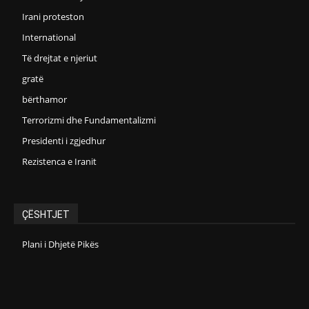
Irani proteston
International
Të drejtat e njeriut
gratë
bërthamor
Terrorizmi dhe Fundamentalizmi
Presidenti i zgjedhur
Rezistenca e Iranit
ÇËSHTJET
Plani i Dhjetë Pikës