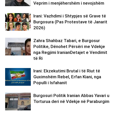
Veprim i menjëhershëm i nevojshëm
Irani: Vazhdimi i Shtypjes së Grave të
Burgosura (Pas Protestave të Janarit
2026)
Zahra Shahbaz Tabari, e Burgosur
Politike, Dënohet Përsëri me Vdekje
nga Regjimi IranianDetajet e Vendimit
të Ri
Irani: Ekzekutimi Brutal i të Riut të
Guximshëm Rebel, Erfan Kiani, nga
Populli i Isfahanit
Burgosuri Politik Iranian Abbas Yavari u
Torturua deri në Vdekje në Paraburgim