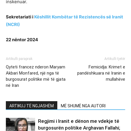
inskenuar.
Sekretariati i
Këshillit Kombëtar të Rezistencës së Iranit
(NCRI)
22 nëntor 2024
Artikulli paraprak
Artikulli tjetër
Qyteti francez nderon Maryam
Femicidja: Krimet e
Akbari Monfared, një nga të
pandëshkuara në Iranin e
burgosurat politike më të gjata
mullahëve
në Iran
ARTIKUJ TË NGJASHËM
MË SHUMË NGA AUTORI
Regjimi i Iranit e dënon me vdekje të
burgosurën politike Arghavan Fallahi;