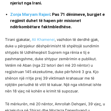
njeriut nga Irani.
Zonja Maryam Rajavi
: Pas 71 dënimeve, burgjet e
regjimit duhet të hapen për misionet
ndërkombëtare faktmbledhëse.
Tirani gjakatar,
Ali Khamenei
, vazhdon të derdhë gjak,
duke u përpjekur dëshpërimisht të shpëtojë sundimin
shtypës të Udhëheqësit Suprem nga rënia e tij e
pashmangshme, duke shtypur zemërimin e publikut.
Vetëm në Aban (nga 22 tetori deri më 20 nëntor) u
regjistruan 145 ekzekutime, duke përfshirë 3 gra. Kjo
shënon një rritje prej 39 viktimash krahasuar me të
njëjtën periudhë të vitit të kaluar. Një nga viktimat ishte
nën 18 vjeç në kohën e krimit të supozuar.
Të mërkurën, më 20 nëntor, Amrollah Dehqani, 39 vjeç, u
ekzekutua në Shiraz dhe Morteza Daneshvand u