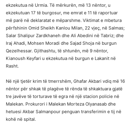
ekzekutua në Urmia. Të mërkurën, më 13 nëntor, u
ekzekutuan 17 të burgosur, me emrat e 11 të raportuar
më parë në deklaratat e mëparshme. Viktimat e mbetura
përfshinin Omid Sheikh Kanlou Milan, 22 vjeç, në Salmas;
Salar Shalipur Zardkhaneh dhe Ali Abedini në Tabriz; dhe
Iraj Ahadi, Mohsen Moradi dhe Sajad Shoja në burgun
Qezelhessar. Gjithashtu, të shtunën, më 9 nëntor,
Kianoush Keyfari u ekzekutua në burgun e Lakanit në
Rasht.
Në një tjetër krim të tmerrshëm, Ghafar Akbari vdiq më 16
nëntor për shkak të plagëve të rënda të shkaktuara gjatë
tre javëve të torturave të egra në një stacion policie në
Malekan. Prokurori i Malekan Morteza Olyanasab dhe
hetuesi Akbar Salmanpour penguan transferimin e tij në
kohë në spital.