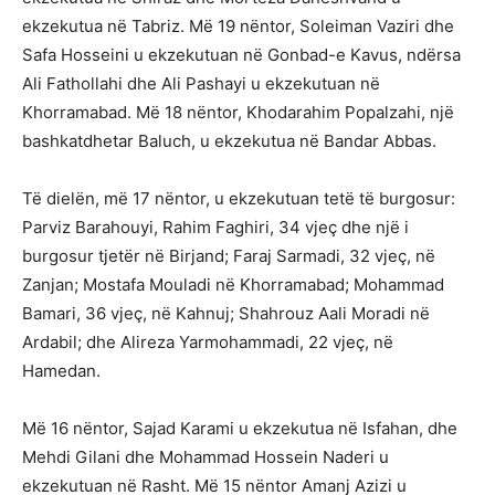
ekzekutua në Tabriz. Më 19 nëntor, Soleiman Vaziri dhe
Safa Hosseini u ekzekutuan në Gonbad-e Kavus, ndërsa
Ali Fathollahi dhe Ali Pashayi u ekzekutuan në
Khorramabad. Më 18 nëntor, Khodarahim Popalzahi, një
bashkatdhetar Baluch, u ekzekutua në Bandar Abbas.
Të dielën, më 17 nëntor, u ekzekutuan tetë të burgosur:
Parviz Barahouyi, Rahim Faghiri, 34 vjeç dhe një i
burgosur tjetër në Birjand; Faraj Sarmadi, 32 vjeç, në
Zanjan; Mostafa Mouladi në Khorramabad; Mohammad
Bamari, 36 vjeç, në Kahnuj; Shahrouz Aali Moradi në
Ardabil; dhe Alireza Yarmohammadi, 22 vjeç, në
Hamedan.
Më 16 nëntor, Sajad Karami u ekzekutua në Isfahan, dhe
Mehdi Gilani dhe Mohammad Hossein Naderi u
ekzekutuan në Rasht. Më 15 nëntor Amanj Azizi u