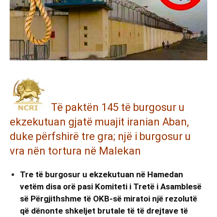
Të paktën 145 të burgosur u
ekzekutuan gjatë muajit iranian Aban,
duke përfshirë tre gra; një i burgosur u
vra nën tortura në Malekan
Tre të burgosur u ekzekutuan në Hamedan
vetëm disa orë pasi Komiteti i Tretë i Asamblesë
së Përgjithshme të OKB-së miratoi një rezolutë
që dënonte shkeljet brutale të të drejtave të