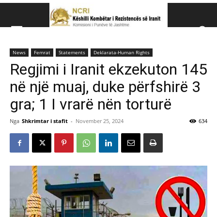
Këshillit Kombëtar të R
News
Femrat
Statements
Deklarata-Human Rights
Këshillit Kombëtar të Rezistencës së Iranit (NCRI)
Regjimi i Iranit ekzekuton 145
në një muaj, duke përfshirë 3
gra; 1 I vrarë nën torturë
Nga
Shkrimtar i stafit
-
November 25, 2024
634