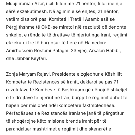
Muaji iranian Azar, i cili fillon më 21 nëntor, filloi me një
sërë ekzekutimesh. Në agimin e së enjtes, 21 nëntor,
vetëm disa orë pasi Komiteti i Tretë i Asamblesë së
Përgjithshme të OKB-së miratoi një rezolutë që dënonte
shkeljet e rënda të të drejtave të njeriut nga Irani, regjimi
ekzekutoi tre të burgosur të tjerë në Hamedan:
Amirhossein Rostami Pataghi, 23 vjeç; Arsalan Habibi;
dhe Jabbar Keyfari.
Zonja Maryam Rajavi, Presidente e zgjedhur e Këshillit
Kombëtar të Rezistencës së Iranit, deklaroi se pas 71
rezolutave të Kombeve të Bashkuara që dënojnë shkeljet
e të drejtave të njeriut në Iran, burgjet e regjimit duhet të
hapen për misionet ndërkombëtare faktmbledhëse.
Përfaqësuesit e Rezistencës Iraniane janë të përgatitur
të shoqërojnë këto misione brenda Iranit për të
parandaluar mashtrimet e regjimit dhe skenarët e