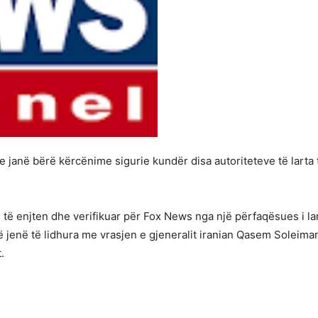
se janë bërë kërcënime sigurie kundër disa autoriteteve të larta
të enjten dhe verifikuar për Fox News nga një përfaqësues i lar
 jenë të lidhura me vrasjen e gjeneralit iranian Qasem Soleiman
.