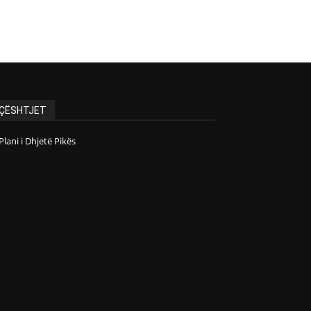
ÇËSHTJET
Plani i Dhjetë Pikës