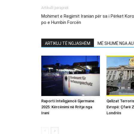
Artikulli paraprak
Mohimet e Regjimit Iranian për sa i Përket Kor
po e Humbin Forcën
ARTIKUJ TË NGJASHËM
MË SHUMË NGA AU
Raporti Inteligjencë Gjermane
Qelizat Terroris
2025: Kërcënimi në Rritje nga
Evropë: Çfarë Z
Irani
Londrës