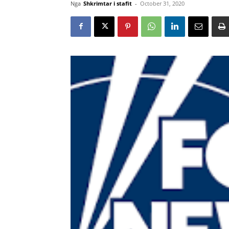
Nga
Shkrimtar i stafit
-
October 31, 2020