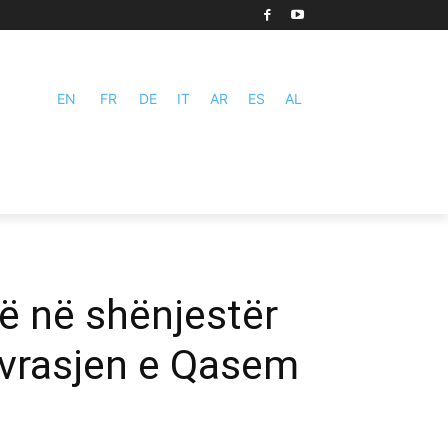
EN
FR
DE
IT
AR
ES
AL
ë në shënjestër
 vrasjen e Qasem