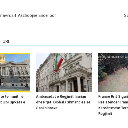
onavirusit Vazhdojnë Ende, por
SS
TORI
te të Iranit në
Ambasadat e Regjimit Iranian
France Rrit Sigur
buloi Gjykata e
dhe Rrjeti Global i Shmangies së
Rezistencën Irani
Sanksioneve
Kërcënimeve Terr
Regjimit