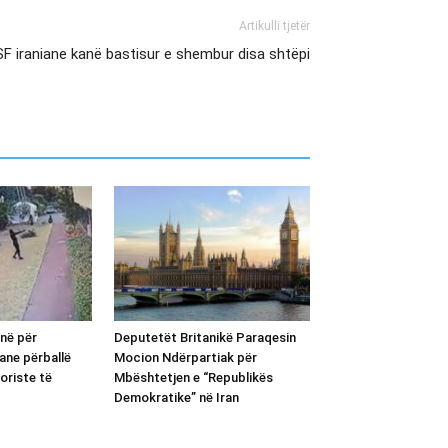
Artikulli tjetër
F iraniane kanë bastisur e shembur disa shtëpi
inë për
Deputetët Britanikë Paraqesin
ane përballë
Mocion Ndërpartiak për
oriste të
Mbështetjen e “Republikës
Demokratike” në Iran