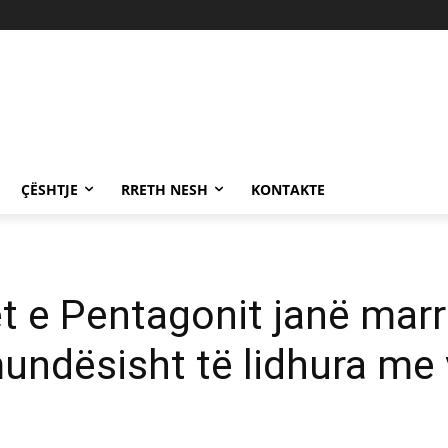
ÇËSHTJE
RRETH NESH
KONTAKTE
t e Pentagonit janë marr
undësisht të lidhura me