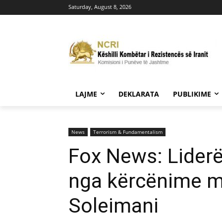
Saturday, August 8, 2026
LAJME
DEKLARATA
PUBLIKIME
News
Terrorism & Fundamentalism
Fox News: Liderë
nga kërcënime m
Soleimani