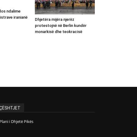
dos ndalime
istrave iranianë
Dhjetëra mijëra njerëz
protestojnë në Berlin kundër
monarkisë dhe teokracisë
ÇËSHTJET
Plani i Dhjetë Pikës