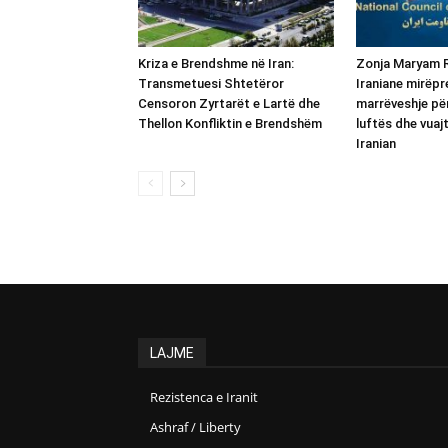
Kriza e Brendshme në Iran:
Zonja Maryam R
Transmetuesi Shtetëror
Iraniane mirëp
Censoron Zyrtarët e Lartë dhe
marrëveshje për
Thellon Konfliktin e Brendshëm
luftës dhe vuajt
Iranian
LAJME
Rezistenca e Iranit
Ashraf / Liberty