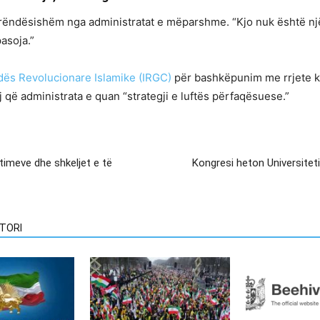
rëndësishëm nga administratat e mëparshme. “Kjo nuk është një l
asoja.”
dës Revolucionare Islamike (IRGC)
për bashkëpunim me rrjete kr
 që administrata e quan “strategji e luftës përfaqësuese.”
timeve dhe shkeljet e të
Kongresi heton Universiteti
TORI