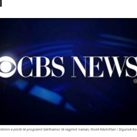
min e plotë të programit bërthamor të regjimit iranian, thotë Këshilltari i Sigurisë K