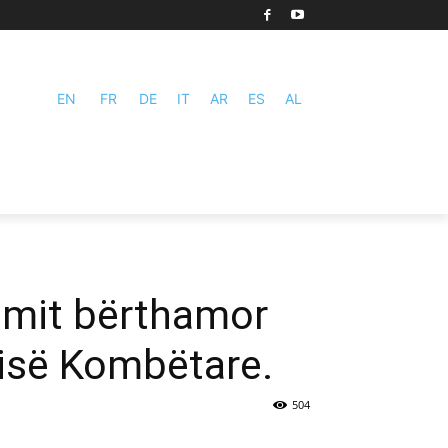
EN
FR
DE
IT
AR
ES
AL
amit bërthamor
urisë Kombëtare.
504