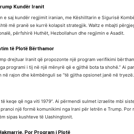
Trump Kundër Iranit
e saj kundër regjimit iranian, me Këshilltarin e Sigurisë Komb
htë më pranë se kurrë kolapsit strategjik. Waltz e mbajti përgjeg
jonalë, përfshirë Huthët, Hezbollahun dhe regjimin e Asadit.
tim të Plotë Bërthamor
rump drejtuar Iranit që propozonte një program verifikimi bërtha
ga programi i tij në një mënyrë që e gjithë bota ta shohë.” Ai p
në rajon dhe këmbënguli se “të gjitha opsionet janë në tryezë.
9
 të keqe që nga viti 1979”. Ai përmendi sulmet izraelite mbi sist
 Ai pranoi një formë komunikimi nga Irani për letrën e Trump. Po
ëm sipas kushteve të Uashingtonit.
Hakmarrje, Por Program i Plotë