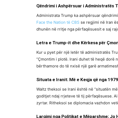
Qëndrimi i Ashpërsuar i Administratës 
Administrata Trump ka ashpërsuar qëndrimin 
Face the Nation të CBS
se regjimi në Iran ës
dhunën në rritje nga përfaqësuesit e saj ra
Letra e Trump-it dhe Kërkesa për Çmon
Kur u pyet për një letër të administratës T
“Çmontim i plotë. Irani duhet të heqë dorë n
bërthamore do të nxisë një garë armatimesh 
Situata e Iranit: Më e Keqja që nga 197
Waltz theksoi se Irani është në “situatën më
goditjet ndaj rrjeteve të tij përfaqësuese.
zyrtar. Ritheksoi se diplomacia vazhdon vet
Largimi nga Politikat e Mëparshme: Jo 