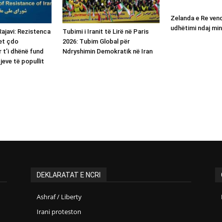
Zelanda e Re ven
udhëtimi ndaj min
ajavi: Rezistenca
Tubimi i Iranit të Lirë në Paris
ret çdo
2026: Tubim Global për
 t’i dhënë fund
Ndryshimin Demokratik në Iran
jeve të popullit
DEKLARATAT E NCRI
Ashraf / Liberty
Irani proteston