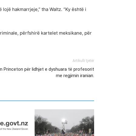
ojë hakmarrjeje,” tha Waltz. “Ky është i
iminale, përfshirë kartelet meksikane, për
Artikulli tjetër
n Princeton për lidhjet e dyshuara të profesorit
me regjimin iranian.