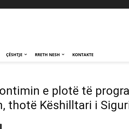
ÇËSHTJE
RRETH NESH
KONTAKTE
ntimin e plotë të progr
n, thotë Këshilltari i Sig