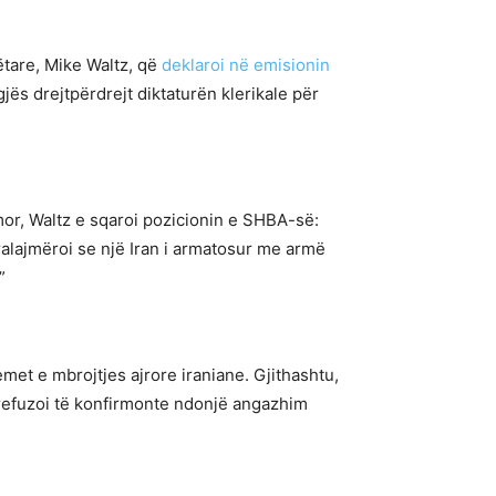
ëtare, Mike Waltz, që
deklaroi në emisionin
jës drejtpërdrejt diktaturën klerikale për
mor, Waltz e sqaroi pozicionin e SHBA-së:
aralajmëroi se një Iran i armatosur me armë
”
emet e mbrojtjes ajrore iraniane. Gjithashtu,
r refuzoi të konfirmonte ndonjë angazhim