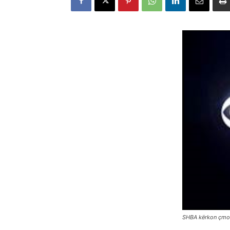
SHBA kërkon çmonti