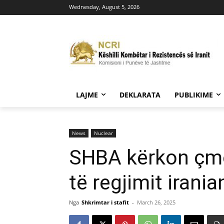
Wednesday, August 5, 2026
LAJME
DEKLARATA
PUBLIKIME
News
Nuclear
SHBA kërkon çmo
të regjimit irania
Nga
Shkrimtar i stafit
-
March 26, 2025