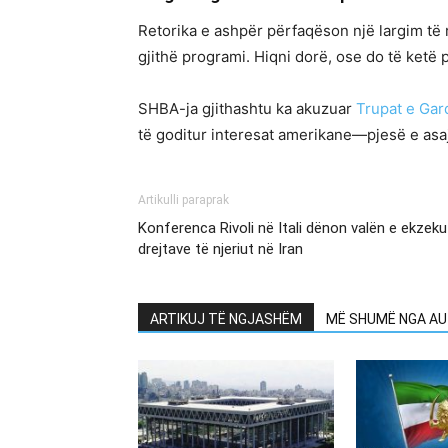
Retorika e ashpër përfaqëson një largim të 
gjithë programi. Hiqni dorë, ose do të ketë p
SHBA-ja gjithashtu ka akuzuar
Trupat e Gar
të goditur interesat amerikane—pjesë e asaj
Artikulli paraprak
Konferenca Rivoli në Itali dënon valën e ekzeku
drejtave të njeriut në Iran
ARTIKUJ TË NGJASHËM
MË SHUMË NGA AU