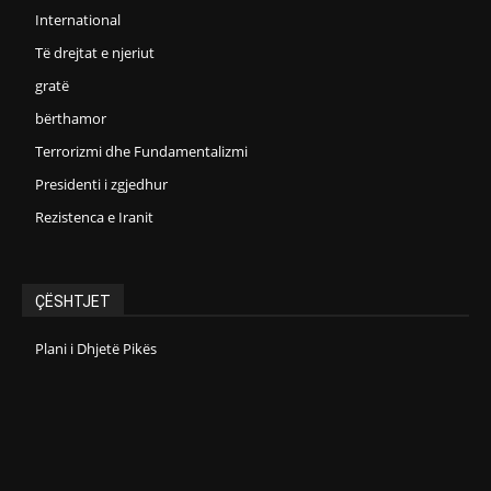
International
Të drejtat e njeriut
gratë
bërthamor
Terrorizmi dhe Fundamentalizmi
Presidenti i zgjedhur
Rezistenca e Iranit
ÇËSHTJET
Plani i Dhjetë Pikës