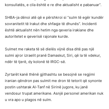
konsullatës, e cila është e re dhe aktualisht e pabanuar”.
SHBA-ja dënoi atë që e përshkroi si “sulm të egër kundër
sovranitetit të Irakut dhe shfaqje të dhunës”. Incidenti
është aktualisht nën hetim nga qeveria irakiane dhe
autoritetet e qeverisë rajonale kurde.
Sulmet me raketa të së dielës vijnë disa ditë pas një
sulmi ajror izraelit pranë Damaskut, Siri, që la të vdekur,
ndër të tjerë, dy kolonë të IRGC-së.
Zyrtarët kanë thënë gjithashtu se besojnë se regjimi
iranian qëndron pas sulmit me dron të tetorit që synonte
postin ushtarak Al-Tanf në Sirinë jugore, ku janë
vendosur trupat amerikane. Asnjë personel amerikan nuk
u vra apo u plagos në sulm.