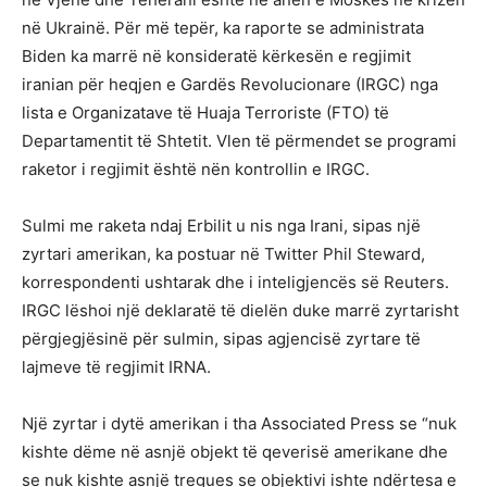
në Ukrainë. Për më tepër, ka raporte se administrata
Biden ka marrë në konsideratë kërkesën e regjimit
iranian për heqjen e Gardës Revolucionare (IRGC) nga
lista e Organizatave të Huaja Terroriste (FTO) të
Departamentit të Shtetit. Vlen të përmendet se programi
raketor i regjimit është nën kontrollin e IRGC.
Sulmi me raketa ndaj Erbilit u nis nga Irani, sipas një
zyrtari amerikan, ka postuar në Twitter Phil Steward,
korrespondenti ushtarak dhe i inteligjencës së Reuters.
IRGC lëshoi ​​një deklaratë të dielën duke marrë zyrtarisht
përgjegjësinë për sulmin, sipas agjencisë zyrtare të
lajmeve të regjimit IRNA.
Një zyrtar i dytë amerikan i tha Associated Press se “nuk
kishte dëme në asnjë objekt të qeverisë amerikane dhe
se nuk kishte asnjë tregues se objektivi ishte ndërtesa e