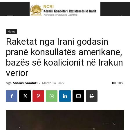
Këshillit Kombëtar të R
News
Këshillit Kombëtar të Rezistencës së Iranit (NCRI)
Raketat nga Irani godasin
pranë konsullatës amerikane,
bazës së koalicionit në Irakun
verior
Nga
Shamsi Saadati
-
March 14, 2022
1086