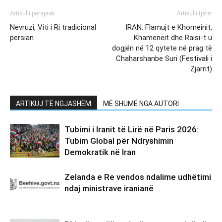
Artikulli paraprak
Artikulli tjetër
Nevruzi, Viti i Ri tradicional
IRAN: Flamujt e Khomeinit,
persian
Khameneit dhe Raisi-t u
dogjën në 12 qytete në prag të
Chaharshanbe Suri (Festivali i
Zjarrit)
ARTIKUJ TË NGJASHËM
MË SHUMË NGA AUTORI
Tubimi i Iranit të Lirë në Paris 2026:
Tubim Global për Ndryshimin
Demokratik në Iran
Zelanda e Re vendos ndalime udhëtimi
ndaj ministrave iranianë