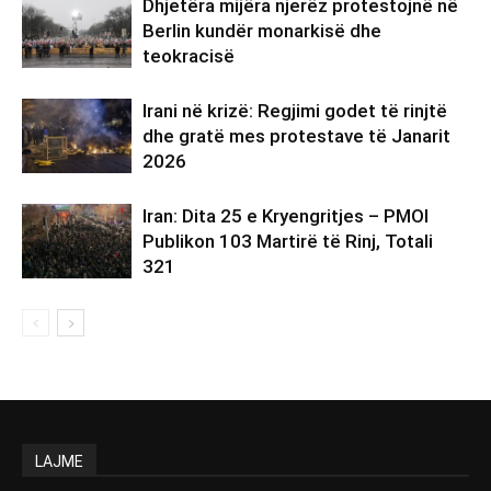
Dhjetëra mijëra njerëz protestojnë në
Berlin kundër monarkisë dhe
teokracisë
Irani në krizë: Regjimi godet të rinjtë
dhe gratë mes protestave të Janarit
2026
Iran: Dita 25 e Kryengritjes – PMOI
Publikon 103 Martirë të Rinj, Totali
321
LAJME