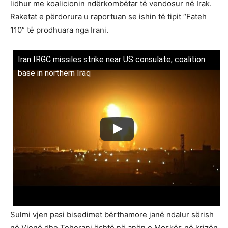
lidhur me koalicionin ndërkombëtar të vendosur në Irak.
Raketat e përdorura u raportuan se ishin të tipit “Fateh
110” të prodhuara nga Irani.
Iran IRGC missiles strike near US consulate, coalition
base in northern Iraq
Sulmi vjen pasi bisedimet bërthamore janë ndalur sërish
në Vjenë dhe Teherani është në anën e Moskës në krizën