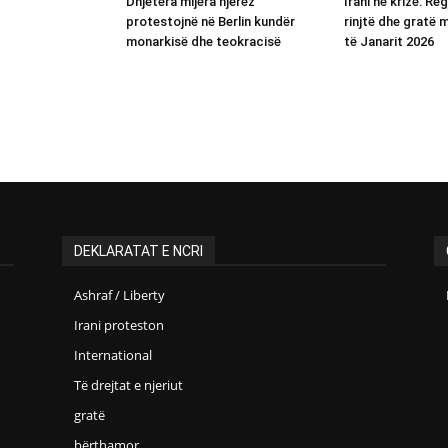
Dhjetëra mijëra njerëz
Irani në krizë: Re
protestojnë në Berlin kundër
rinjtë dhe gratë
monarkisë dhe teokracisë
të Janarit 2026
DEKLARATAT E NCRI
Ashraf / Liberty
Irani proteston
International
Të drejtat e njeriut
gratë
bërthamor