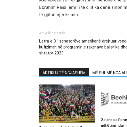
Ebrahim Raisi, emri i të cilit ka qenë sinoni
të gjithë njerëzimin.
Artikulli paraprak
Letra e 31 senatorëve amerikanë drejtuar vende
kufizimet në programin e raketave balistike dhe 
shtator 2023
ARTIKUJ TË NGJASHËM
MË SHUMË NGA AU
Zelanda e Re v
udhëtimi ndaj m