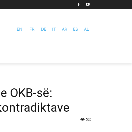
EN
FR
DE
IT
AR
ES
AL
 e OKB-së:
kontradiktave
526