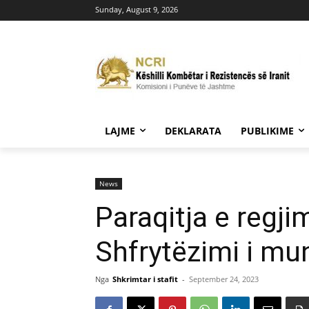
Sunday, August 9, 2026
LAJME
DEKLARATA
PUBLIKIME
News
Paraqitja e regj
Shfrytëzimi i mu
Nga
Shkrimtar i stafit
-
September 24, 2023