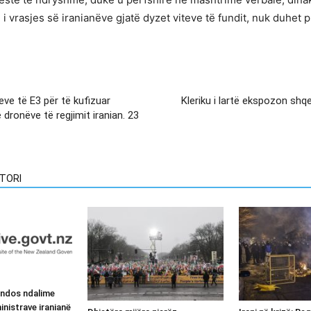
m i vrasjes së iranianëve gjatë dyzet viteve të fundit, nuk duhet
ve të E3 për të kufizuar
Kleriku i lartë ekspozon shq
dronëve të regjimit iranian. 23
TORI
endos ndalime
inistrave iranianë