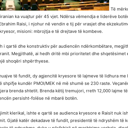
Të mërku
 iranian ka vuajtur për 45 vjet. Ndërsa vëmendja e liderëve bot
Ebrahim Raisi, i njohur në vendin e tij për vrasjet dhe ekzekuti
ryesor, misioni: mbrojtja e të drejtave të kombeve.
azh i qartë dhe konstruktiv për audiencën ndërkombëtare, megji
ranit. Megjithatë, ai hedh dritë mbi prioritetet dhe shqetësimet 
një shoqëri shpërthyese.
muajve të fundit, dy agjencitë kryesore të lajmeve të lidhura 
në shpifje kundër PMOI/MEK në më shumë se 230 raste. Veçanërish
jera brenda shtetit. Brenda këtij tremujori, rreth 12,000 lajme
encën persisht-folëse në mbarë botën.
gjimit klerikal, ishte e qartë se audienca kryesore e Raisit nuk 
nit. Gjatë katër dekadave të fundit, presidentë të ndryshëm të k
te të ndryshme, duke u përfshirë në mashtrime verbale, dinake