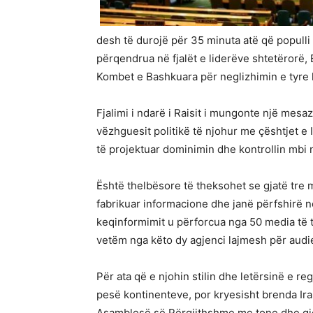
desh të durojë për 35 minuta atë që populli
përqendrua në fjalët e liderëve shtetërorë, 
Kombet e Bashkuara për neglizhimin e tyre k
Fjalimi i ndarë i Raisit i mungonte një mes
vëzhguesit politikë të njohur me çështjet e I
të projektuar dominimin dhe kontrollin mbi 
Është thelbësore të theksohet se gjatë tre 
fabrikuar informacione dhe janë përfshirë 
keqinformimit u përforcua nga 50 media të t
vetëm nga këto dy agjenci lajmesh për audi
Për ata që e njohin stilin dhe letërsinë e re
pesë kontinenteve, por kryesisht brenda Ira
Asamblesë së Përgjithshme me tone dhe gjes