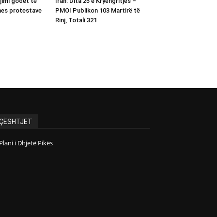
gjimi godet të
Iran: Dita 25 e Kryengritjes –
 mes protestave
PMOI Publikon 103 Martirë të
Rinj, Totali 321
ÇËSHTJET
Plani i Dhjetë Pikës