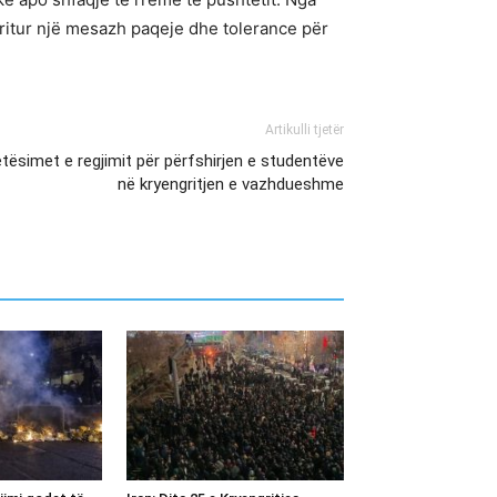
 pritur një mesazh paqeje dhe tolerance për
Artikulli tjetër
etësimet e regjimit për përfshirjen e studentëve
në kryengritjen e vazhdueshme