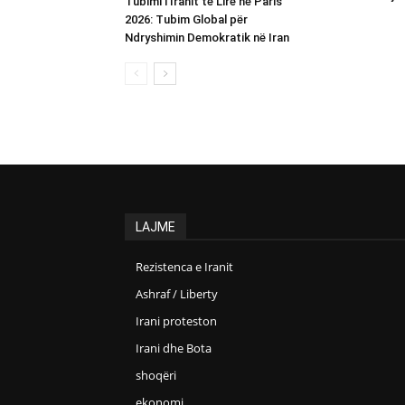
Tubimi i Iranit të Lirë në Paris
2026: Tubim Global për
Ndryshimin Demokratik në Iran
LAJME
Rezistenca e Iranit
Ashraf / Liberty
Irani proteston
Irani dhe Bota
shoqëri
ekonomi