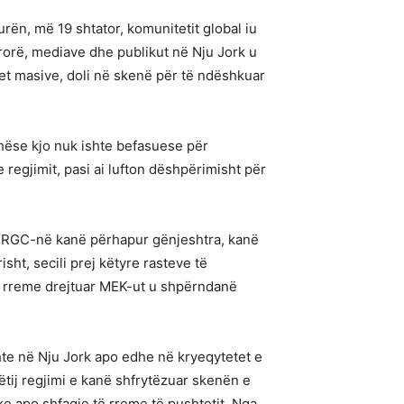
rën, më 19 shtator, komunitetit global iu
ërorë, mediave dhe publikut në Nju Jork u
met masive, doli në skenë për të ndëshkuar
thëse kjo nuk ishte befasuese për
e regjimit, pasi ai lufton dëshpërimisht për
me IRGC-në kanë përhapur gënjeshtra, kanë
t, secili prej këtyre rasteve të
 të rreme drejtuar MEK-ut u shpërndanë
ishte në Nju Jork apo edhe në kryeqytetet e
ëtij regjimi e kanë shfrytëzuar skenën e
 apo shfaqje të rreme të pushtetit. Nga