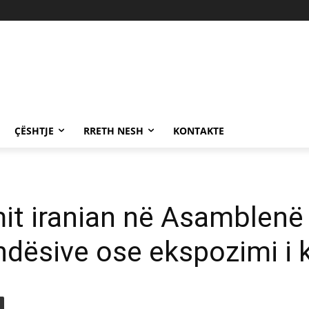
ÇËSHTJE
RRETH NESH
KONTAKTE
imit iranian në Asamblenë
ndësive ose ekspozimi i 