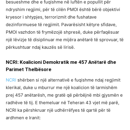
besueshme dhe e fuqishme në luftën e popullit për
ndryshim regjimi, për të cilën PMOI është bërë objektivi
kryesor i shtypjes, terrorizmit dhe fushatave
dezinformuese të regjimit. Pavarësisht këtyre sfidave,
PMOI vazhdon të frymëzojë shpresë, duke përfaqësuar
një lëvizje të disiplinuar me mijëra anëtarë të sprovuar, të
përkushtuar ndaj kauzës së lirisë.
NCRI: Koalicioni Demokratik me 457 Anëtarë dhe
Parimet Thelbësore
NCRI
shërben si një alternativë e fuqishme ndaj regjimit
klerikal, duke u mburrur me një koalicion të larmishëm
prej 457 anëtarësh, me gratë që përbëjnë mbi gjysmën e
radhëve të tij. E themeluar në Teheran 43 vjet më parë,
NCRI ka përshkruar një udhërrëfyes të qartë për të
ardhmen e Iranit: