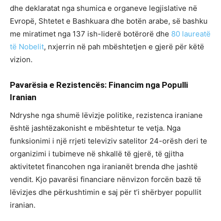
dhe deklaratat nga shumica e organeve legjislative në
Evropë, Shtetet e Bashkuara dhe botën arabe, së bashku
me miratimet nga 137 ish-liderë botërorë dhe
80 laureatë
të Nobelit
, nxjerrin në pah mbështetjen e gjerë për këtë
vizion.
Pavarësia e Rezistencës: Financim nga Populli
Iranian
Ndryshe nga shumë lëvizje politike, rezistenca iraniane
është jashtëzakonisht e mbështetur te vetja. Nga
funksionimi i një rrjeti televiziv satelitor 24-orësh deri te
organizimi i tubimeve në shkallë të gjerë, të gjitha
aktivitetet financohen nga iranianët brenda dhe jashtë
vendit. Kjo pavarësi financiare nënvizon forcën bazë të
lëvizjes dhe përkushtimin e saj për t’i shërbyer popullit
iranian.