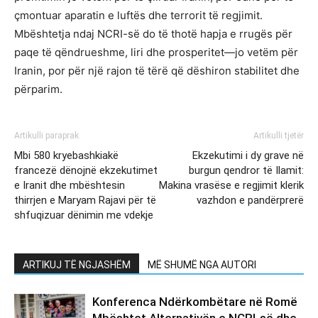
çmontuar aparatin e luftës dhe terrorit të regjimit.
Mbështetja ndaj NCRI-së do të thotë hapja e rrugës për
paqe të qëndrueshme, liri dhe prosperitet—jo vetëm për
Iranin, por për një rajon të tërë që dëshiron stabilitet dhe
përparim.
Artikulli paraprak
Artikulli tjetër
Mbi 580 kryebashkiakë
Ekzekutimi i dy grave në
francezë dënojnë ekzekutimet
burgun qendror të Ilamit:
e Iranit dhe mbështesin
Makina vrasëse e regjimit klerik
thirrjen e Maryam Rajavi për të
vazhdon e pandërprerë
shfuqizuar dënimin me vdekje
ARTIKUJ TË NGJASHËM
MË SHUMË NGA AUTORI
Konferenca Ndërkombëtare në Romë
Mbështet Alternativën e NCRI-së dhe