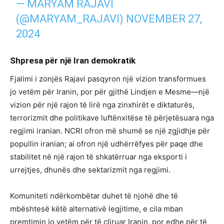
— MARYAM RAJAVI
(@MARYAM_RAJAVI)
NOVEMBER 27,
2024
Shpresa për një Iran demokratik
Fjalimi i zonjës Rajavi pasqyron një vizion transformues
jo vetëm për Iranin, por për gjithë Lindjen e Mesme—një
vizion për një rajon të lirë nga zinxhirët e diktaturës,
terrorizmit dhe politikave luftënxitëse të përjetësuara nga
regjimi iranian. NCRI ofron më shumë se një zgjidhje për
popullin iranian; ai ofron një udhërrëfyes për paqe dhe
stabilitet në një rajon të shkatërruar nga eksporti i
urrejtjes, dhunës dhe sektarizmit nga regjimi.
Komuniteti ndërkombëtar duhet të njohë dhe të
mbështesë këtë alternativë legjitime, e cila mban
premtimin jo vetëm për të çliruar Iranin, por edhe për të