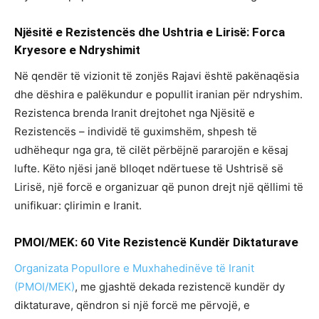
Njësitë e Rezistencës dhe Ushtria e Lirisë: Forca
Kryesore e Ndryshimit
Në qendër të vizionit të zonjës Rajavi është pakënaqësia
dhe dëshira e palëkundur e popullit iranian për ndryshim.
Rezistenca brenda Iranit drejtohet nga Njësitë e
Rezistencës – individë të guximshëm, shpesh të
udhëhequr nga gra, të cilët përbëjnë pararojën e kësaj
lufte. Këto njësi janë blloqet ndërtuese të Ushtrisë së
Lirisë, një forcë e organizuar që punon drejt një qëllimi të
unifikuar: çlirimin e Iranit.
PMOI/MEK: 60 Vite Rezistencë Kundër Diktaturave
Organizata Popullore e Muxhahedinëve të Iranit
(PMOI/MEK)
, me gjashtë dekada rezistencë kundër dy
diktaturave, qëndron si një forcë me përvojë, e