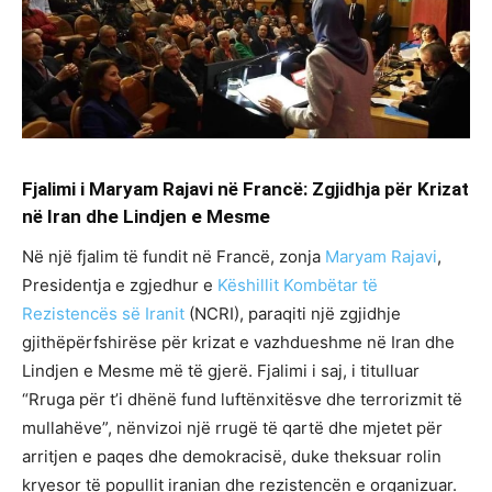
Fjalimi i Maryam Rajavi në Francë: Zgjidhja për Krizat
në Iran dhe Lindjen e Mesme
Në një fjalim të fundit në Francë, zonja
Maryam Rajavi
,
Presidentja e zgjedhur e
Këshillit Kombëtar të
Rezistencës së Iranit
(NCRI), paraqiti një zgjidhje
gjithëpërfshirëse për krizat e vazhdueshme në Iran dhe
Lindjen e Mesme më të gjerë. Fjalimi i saj, i titulluar
“Rruga për t’i dhënë fund luftënxitësve dhe terrorizmit të
mullahëve”, nënvizoi një rrugë të qartë dhe mjetet për
arritjen e paqes dhe demokracisë, duke theksuar rolin
kryesor të popullit iranian dhe rezistencën e organizuar.