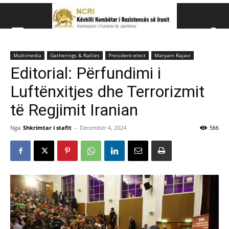
Këshillit Kombëtar të R
Multimedia
Gatherings & Rallies
President-elect
Maryam Rajavi
Këshillit Kombëtar të Rezistencës së Iranit (NCRI)
Editorial: Përfundimi i
Luftënxitjes dhe Terrorizmit
të Regjimit Iranian
Nga
Shkrimtar i stafit
-
December 4, 2024
566