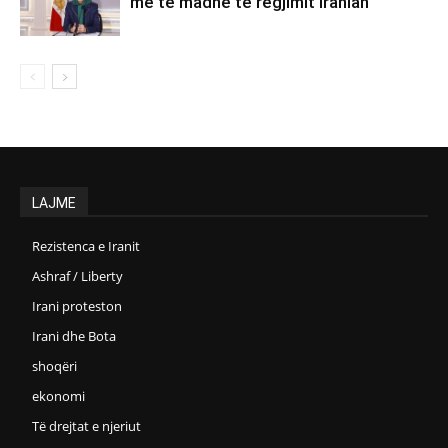
më të madhe të regjimit iranian
LAJME
Rezistenca e Iranit
Ashraf / Liberty
Irani proteston
Irani dhe Bota
shoqëri
ekonomi
Të drejtat e njeriut