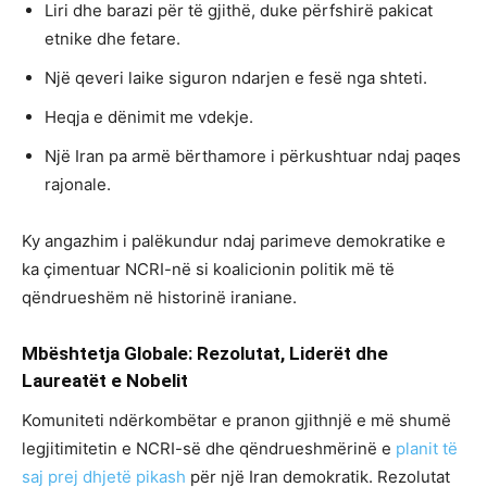
Liri dhe barazi për të gjithë, duke përfshirë pakicat
etnike dhe fetare.
Një qeveri laike siguron ndarjen e fesë nga shteti.
Heqja e dënimit me vdekje.
Një Iran pa armë bërthamore i përkushtuar ndaj paqes
rajonale.
Ky angazhim i palëkundur ndaj parimeve demokratike e
ka çimentuar NCRI-në si koalicionin politik më të
qëndrueshëm në historinë iraniane.
Mbështetja Globale: Rezolutat, Liderët dhe
Laureatët e Nobelit
Komuniteti ndërkombëtar e pranon gjithnjë e më shumë
legjitimitetin e NCRI-së dhe qëndrueshmërinë e
planit të
saj prej dhjetë pikash
për një Iran demokratik. Rezolutat