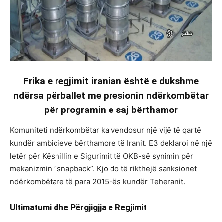
Frika e regjimit iranian është e dukshme
ndërsa përballet me presionin ndërkombëtar
për programin e saj bërthamor
Komuniteti ndërkombëtar ka vendosur një vijë të qartë
kundër ambicieve bërthamore të Iranit. E3 deklaroi në një
letër për Këshillin e Sigurimit të OKB-së synimin për
mekanizmin “snapback”. Kjo do të rikthejë sanksionet
ndërkombëtare të para 2015-ës kundër Teheranit.
Ultimatumi dhe Përgjigjja e Regjimit