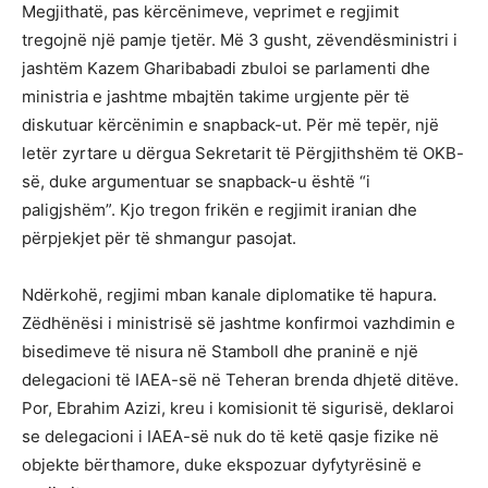
Megjithatë, pas kërcënimeve, veprimet e regjimit
tregojnë një pamje tjetër. Më 3 gusht, zëvendësministri i
jashtëm Kazem Gharibabadi zbuloi se parlamenti dhe
ministria e jashtme mbajtën takime urgjente për të
diskutuar kërcënimin e snapback-ut. Për më tepër, një
letër zyrtare u dërgua Sekretarit të Përgjithshëm të OKB-
së, duke argumentuar se snapback-u është “i
paligjshëm”. Kjo tregon frikën e regjimit iranian dhe
përpjekjet për të shmangur pasojat.
Ndërkohë, regjimi mban kanale diplomatike të hapura.
Zëdhënësi i ministrisë së jashtme konfirmoi vazhdimin e
bisedimeve të nisura në Stamboll dhe praninë e një
delegacioni të IAEA-së në Teheran brenda dhjetë ditëve.
Por, Ebrahim Azizi, kreu i komisionit të sigurisë, deklaroi
se delegacioni i IAEA-së nuk do të ketë qasje fizike në
objekte bërthamore, duke ekspozuar dyfytyrësinë e