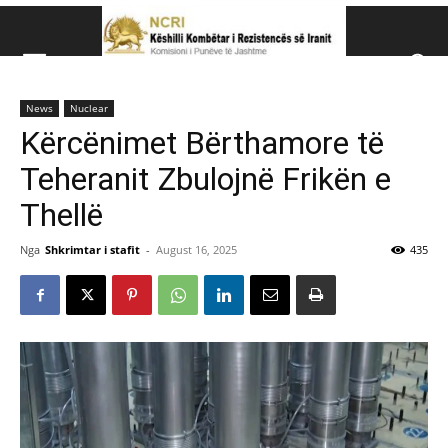
Këshillit Kombëtar të R
News
Nuclear
Këshillit Kombëtar të Rezistencës së Iranit (NCRI)
Kërcënimet Bërthamore të
Teheranit Zbulojnë Frikën e
Thellë
Nga
Shkrimtar i stafit
-
August 16, 2025
435