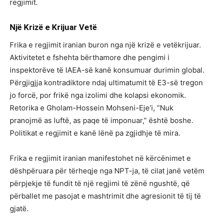
regjimit.
Një Krizë e Krijuar Vetë
Frika e regjimit iranian buron nga një krizë e vetëkrijuar.
Aktivitetet e fshehta bërthamore dhe pengimi i
inspektorëve të IAEA-së kanë konsumuar durimin global.
Përgjigjja kontradiktore ndaj ultimatumit të E3-së tregon
jo forcë, por frikë nga izolimi dhe kolapsi ekonomik.
Retorika e Gholam-Hossein Mohseni-Eje’i, “Nuk
pranojmë as luftë, as paqe të imponuar,” është boshe.
Politikat e regjimit e kanë lënë pa zgjidhje të mira.
Frika e regjimit iranian manifestohet në kërcënimet e
dëshpëruara për tërheqje nga NPT-ja, të cilat janë vetëm
përpjekje të fundit të një regjimi të zënë ngushtë, që
përballet me pasojat e mashtrimit dhe agresionit të tij të
gjatë.