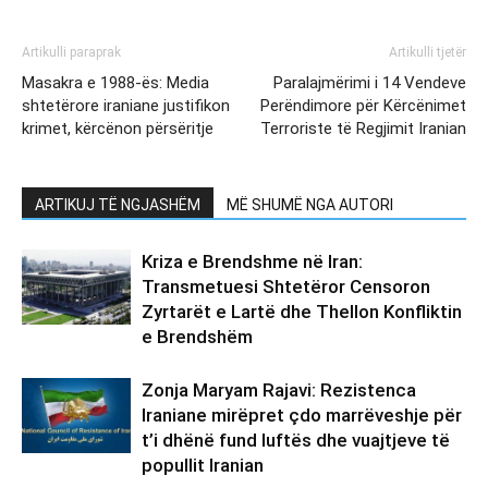
Artikulli paraprak
Artikulli tjetër
Masakra e 1988-ës: Media
Paralajmërimi i 14 Vendeve
shtetërore iraniane justifikon
Perëndimore për Kërcënimet
krimet, kërcënon përsëritje
Terroriste të Regjimit Iranian
ARTIKUJ TË NGJASHËM
MË SHUMË NGA AUTORI
Kriza e Brendshme në Iran:
Transmetuesi Shtetëror Censoron
Zyrtarët e Lartë dhe Thellon Konfliktin
e Brendshëm
Zonja Maryam Rajavi: Rezistenca
Iraniane mirëpret çdo marrëveshje për
t’i dhënë fund luftës dhe vuajtjeve të
popullit Iranian