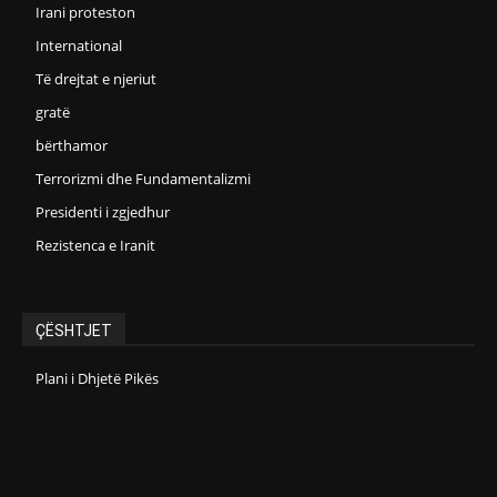
Irani proteston
International
Të drejtat e njeriut
gratë
bërthamor
Terrorizmi dhe Fundamentalizmi
Presidenti i zgjedhur
Rezistenca e Iranit
ÇËSHTJET
Plani i Dhjetë Pikës