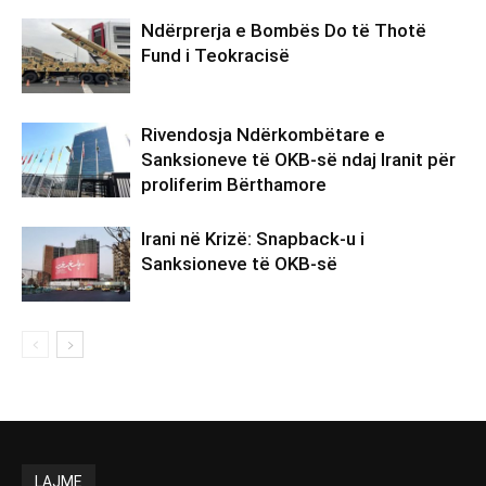
Ndërprerja e Bombës Do të Thotë
Fund i Teokracisë
Rivendosja Ndërkombëtare e
Sanksioneve të OKB-së ndaj Iranit për
proliferim Bërthamore
Irani në Krizë: Snapback-u i
Sanksioneve të OKB-së
LAJME