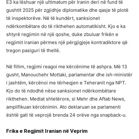
E3 ka lëshuar një ultimatum për Iranin deri në fund të
gushtit 2025 për zgjidhje diplomatike dhe qasje të plotë
të inspektorëve. Në të kundërt, sanksionet
ndërkombëtare do të rikthehen automatikisht. Kjo e ka
shtyrë regjimin në një qoshe, duke zbuluar frikën e
regjimit iranian përmes një përgjigjeje kontradiktore që
tregon pasiguri të thellë.
Në fillim, regjimi reagoi me kërcënime të ashpra. Më 13
gusht, Manouchehr Mottaki, parlamentar dhe ish-ministër
i jashtëm, kërcënoi me tërheqjen e Teheranit nga NPT.
Kjo do të ndodhë nëse sanksionet ndërkombëtare
rikthehen. Mediat shtetërore, si Mehr dhe Aftab News,
amplifikuan kërcënimin. Ato deklaruan se parlamenti
është gati të veprojë brenda 24 orëve nga snapback-u.
Frika e Regjimit Iranian në Veprim