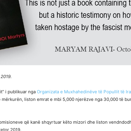
 2019.
it” i publikuar nga
Organizata e Muxhahedinëve të Popullit të Ira
 mërkurën, liston emrat e mbi 5,000 njerëzve nga 30,000 të bur
 komisioneve që kanë shqyrtuar këto mizori dhe liston vendndodh
etor 2019.