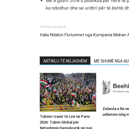
Më 9 gusht 2016 u publikua për herë të p
ka ndodhur dhe se urdhri për të është dh
Artikulli paraprak
Italia Ndalon Fluturimet nga Kompania Mahan Ai
ARTIKUJ TË NGJASHËM
MË SHUMË NGA AU
Zelanda e Re v
udhëtimi ndaj m
Tubimi i Iranit të Lirë në Paris
2026: Tubim Global për
Ndryshimin Demokratik në Iran