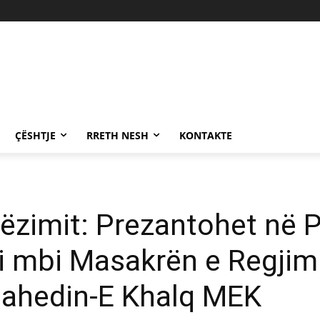
ÇËSHTJE
RRETH NESH
KONTAKTE
ëzimit: Prezantohet në 
Ri mbi Masakrën e Regjimi
jahedin-E Khalq MEK