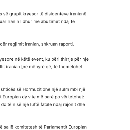
s së grupit kryesor të disidentëve iranianë,
ar Iranin lidhur me abuzimet ndaj të
dër regjimit iranian, shkruan raporti.
yesore në këtë event, ku bëri thirrje për një
llit iranian [në mënyrë që] të themelohet
Ngushticës së Hormuzit dhe një sulm mbi një
it Europian dy vite më parë po vërtetohet:
o të nisë një luftë fatale ndaj rajonit dhe
jë sallë komitetesh të Parlamentit Europian