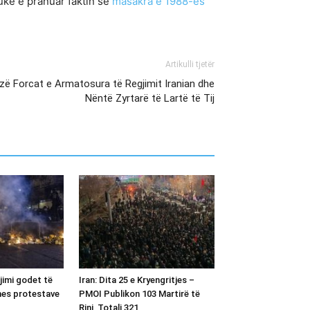
uke e pranuar faktin se
masakra e 1988-ës
Artikulli tjetër
zë Forcat e Armatosura të Regjimit Iranian dhe
Nëntë Zyrtarë të Lartë të Tij
gjimi godet të
Iran: Dita 25 e Kryengritjes –
 mes protestave
PMOI Publikon 103 Martirë të
Rinj, Totali 321