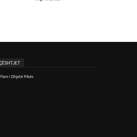
ÇËSHTJET
Plani i Dhjetë Pikës