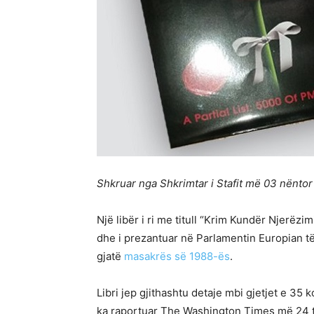
Shkruar nga Shkrimtar i Stafit më 03 nëntor
Një libër i ri me titull “Krim Kundër Njerëzim
dhe i prezantuar në Parlamentin Europian të
gjatë
masakrës së 1988-ës
.
Libri jep gjithashtu detaje mbi gjetjet e 35
ka raportuar The Washington Times më 24 t