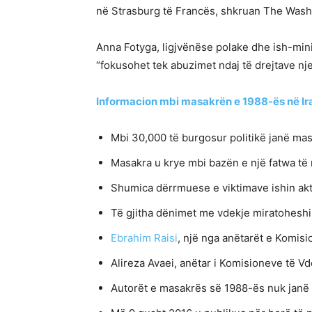
në Strasburg të Francës, shkruan The Wash
Anna Fotyga, ligjvënëse polake dhe ish-mini
“fokusohet tek abuzimet ndaj të drejtave nj
Informacion mbi masakrën e 1988-ës në Ir
Mbi 30,000 të burgosur politikë janë mas
Masakra u krye mbi bazën e një fatwa të
Shumica dërrmuese e viktimave ishin akt
Të gjitha dënimet me vdekje miratoheshi
Ebrahim Raisi
, një nga anëtarët e Komisio
Alireza Avaei, anëtar i Komisioneve të Vd
Autorët e masakrës së 1988-ës nuk janë 