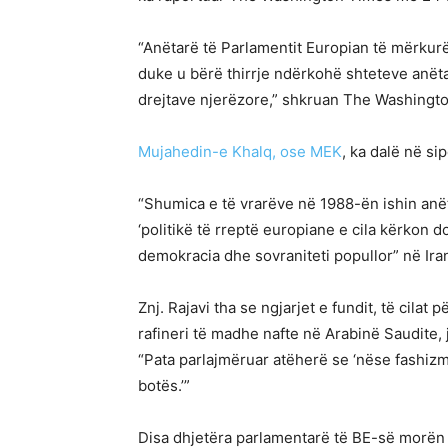
“Anëtarë të Parlamentit Europian të mërkurën
duke u bërë thirrje ndërkohë shteteve anëta
drejtave njerëzore,” shkruan The Washingt
Mujahedin-e Khalq, ose MEK
, ka dalë në si
“Shumica e të vrarëve në 1988-ën ishin a
‘politikë të rreptë europiane e cila kërkon
demokracia dhe sovraniteti popullor” në Iran
Znj. Rajavi tha se ngjarjet e fundit, të cil
rafineri të madhe nafte në Arabinë Saudite, 
“Pata parlajmëruar atëherë se ‘nëse fashizmi
botës.’”
Disa dhjetëra parlamentarë të BE-së morën pj