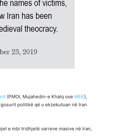
nit
(PMOI, Mujahedin-e Khalq ose
MEK
),
gosurit politikë që u ekzekutuan në Iran
jet e mbi tridhjetë varreve masive në Iran,