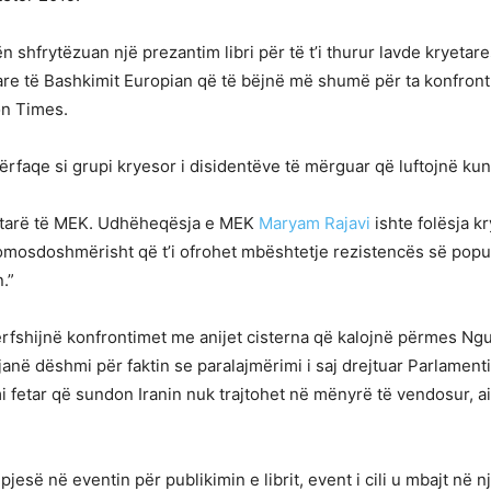
 shfrytëzuan një prezantim libri për të t’i thurur lavde kryetare
re të Bashkimit Europian që të bëjnë më shumë për ta konfrontu
on Times.
përfaqe si grupi kryesor i disidentëve të mërguar që luftojnë kun
nëtarë të MEK. Udhëheqësja e MEK
Maryam Rajavi
ishte folësja kr
 domosdoshmërisht që t’i ofrohet mbështetje rezistencës së popu
.”
at përfshijnë konfrontimet me anijet cisterna që kalojnë përmes 
janë dëshmi për faktin se paralajmërimi i saj drejtuar Parlament
 fetar që sundon Iranin nuk trajtohet në mënyrë të vendosur, ai d
esë në eventin për publikimin e librit, event i cili u mbajt në n