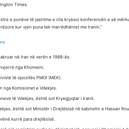
ington Times.
stre e punëve të jashtme e cila kryesoi konferencën e së mërkur
erëzore kur vjen puna tek marrëdhëniet me Iranin.”
an
:
akruar në Iran në verën e 1988-ës.
 nxjerrë nga Khomeini.
ivistë të opozitës PMOI (MEK).
n nga Komisionet e Vdekjes.
neve të Vdekjes, është sot Kryegjyqtar i Iranit.
ekjes, është sot Ministër i Drejtësisë në kabinetin e Hassan Rou
vënë kurrë para drejtësisë.