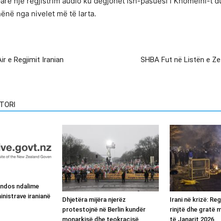
arë një regjistrim audio ku dëgjohet ish-pasuesi i Khomeini-t d
ënë nga nivelet më të larta.
r e Regjimit Iranian
SHBA Fut në Listën e Ze
TORI
endos ndalime
inistrave iranianë
Dhjetëra mijëra njerëz
Irani në krizë: Re
protestojnë në Berlin kundër
rinjtë dhe gratë
monarkisë dhe teokracisë
të Janarit 2026