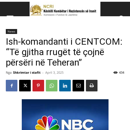
Këshillit Kombëtar të R
News
Këshillit Kombëtar të Rezistencës së Iranit (NCRI)
Ish-komandanti i CENTCOM:
“Të gjitha rrugët të çojnë
përsëri në Teheran”
Nga
Shkrimtar i stafit
-
April 3, 2025
434