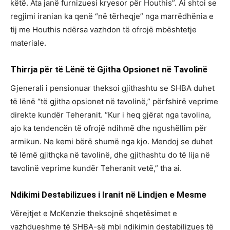
këtë. Ata janë furnizuesi kryesor për Houthis”. Ai shtoi se
regjimi iranian ka qenë “në tërheqje” nga marrëdhënia e
tij me Houthis ndërsa vazhdon të ofrojë mbështetje
materiale.
Thirrja për të Lënë të Gjitha Opsionet në Tavolinë
Gjenerali i pensionuar theksoi gjithashtu se SHBA duhet
të lënë “të gjitha opsionet në tavolinë,” përfshirë veprime
direkte kundër Teheranit. “Kur i heq gjërat nga tavolina,
ajo ka tendencën të ofrojë ndihmë dhe ngushëllim për
armikun. Ne kemi bërë shumë nga kjo. Mendoj se duhet
të lëmë gjithçka në tavolinë, dhe gjithashtu do të lija në
tavolinë veprime kundër Teheranit vetë,” tha ai.
Ndikimi Destabilizues i Iranit në Lindjen e Mesme
Vërejtjet e McKenzie theksojnë shqetësimet e
vazhdueshme të SHBA-së mbi ndikimin destabilizues të