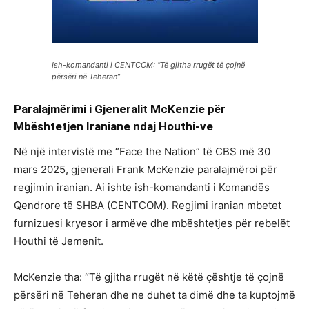
Ish-komandanti i CENTCOM: “Të gjitha rrugët të çojnë
përsëri në Teheran”
Paralajmërimi i Gjeneralit McKenzie për
Mbështetjen Iraniane ndaj Houthi-ve
Në një intervistë me “Face the Nation” të CBS më 30
mars 2025, gjenerali Frank McKenzie paralajmëroi për
regjimin iranian. Ai ishte ish-komandanti i Komandës
Qendrore të SHBA (CENTCOM). Regjimi iranian mbetet
furnizuesi kryesor i armëve dhe mbështetjes për rebelët
Houthi të Jemenit.
McKenzie tha: “Të gjitha rrugët në këtë çështje të çojnë
përsëri në Teheran dhe ne duhet ta dimë dhe ta kuptojmë