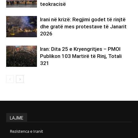
teokracisë
Irani në krizë: Regjimi godet të rinjtë
dhe gratë mes protestave të Janarit
2026
Iran: Dita 25 e Kryengritjes – PMOI
Publikon 103 Martirë të Rinj, Totali
321
LAJME
Rezistenca e Iranit