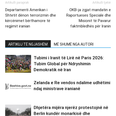
Artikulli paraprak
Artikulli tjetër
Departamenti Amerikan i
OKB-ja zgjat mandatin e
Shtetit dënon terrorizmin dhe
Raportueses Speciale dhe
kërcënimet bërthamore të
Misionit të Pavarur
regjimit iranian
faktmbledhës për Iranin
ARTIKUJ TË NGJASHËM
MË SHUMË NGA AUTORI
Tubimi i Iranit të Lirë në Paris 2026:
Tubim Global për Ndryshimin
Demokratik në Iran
Zelanda e Re vendos ndalime udhëtimi
ndaj ministrave iranianë
Dhjetëra mijëra njerëz protestojnë në
Berlin kundër monarkisë dhe