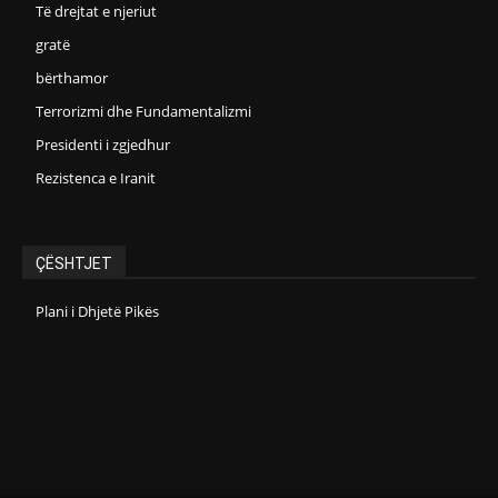
Të drejtat e njeriut
gratë
bërthamor
Terrorizmi dhe Fundamentalizmi
Presidenti i zgjedhur
Rezistenca e Iranit
ÇËSHTJET
Plani i Dhjetë Pikës