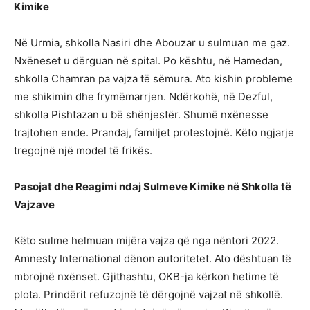
Kimike
Në Urmia, shkolla Nasiri dhe Abouzar u sulmuan me gaz.
Nxëneset u dërguan në spital. Po kështu, në Hamedan,
shkolla Chamran pa vajza të sëmura. Ato kishin probleme
me shikimin dhe frymëmarrjen. Ndërkohë, në Dezful,
shkolla Pishtazan u bë shënjestër. Shumë nxënesse
trajtohen ende. Prandaj, familjet protestojnë. Këto ngjarje
tregojnë një model të frikës.
Pasojat dhe Reagimi ndaj Sulmeve Kimike në Shkolla të
Vajzave
Këto sulme helmuan mijëra vajza që nga nëntori 2022.
Amnesty International dënon autoritetet. Ato dështuan të
mbrojnë nxënset. Gjithashtu, OKB-ja kërkon hetime të
plota. Prindërit refuzojnë të dërgojnë vajzat në shkollë.