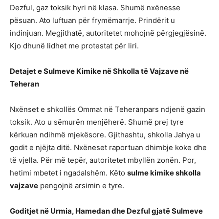
Dezful, gaz toksik hyri në klasa. Shumë nxënesse
pësuan. Ato luftuan për frymëmarrje. Prindërit u
indinjuan. Megjithatë, autoritetet mohojnë përgjegjësinë.
Kjo dhunë lidhet me protestat për liri.
Detajet e Sulmeve Kimike në Shkolla të Vajzave në
Teheran
Nxënset e shkollës Ommat në Teheranpars ndjenë gazin
toksik. Ato u sëmurën menjëherë. Shumë prej tyre
kërkuan ndihmë mjekësore. Gjithashtu, shkolla Jahya u
godit e njëjta ditë. Nxëneset raportuan dhimbje koke dhe
të vjella. Për më tepër, autoritetet mbyllën zonën. Por,
hetimi mbetet i ngadalshëm. Këto
sulme kimike shkolla
vajzave
pengojnë arsimin e tyre.
Goditjet në Urmia, Hamedan dhe Dezful gjatë Sulmeve