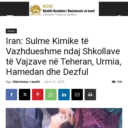
Këshillit Kombëtar të R
News
Këshillit Kombëtar të Rezistencës së Iranit (NCRI)
Iran: Sulme Kimike të
Vazhdueshme ndaj Shkollave
të Vajzave në Teheran, Urmia,
Hamedan dhe Dezful
Nga
Shkrimtar i stafit
-
April 21, 2023
906