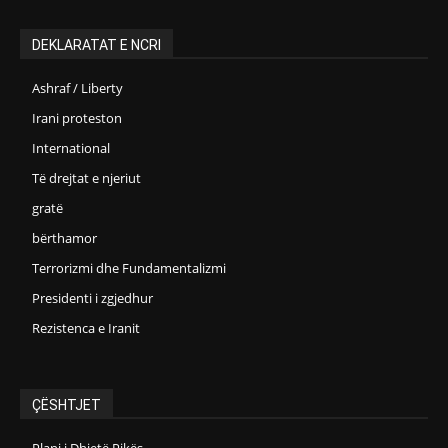
DEKLARATAT E NCRI
Ashraf / Liberty
Irani proteston
International
Të drejtat e njeriut
gratë
bërthamor
Terrorizmi dhe Fundamentalizmi
Presidenti i zgjedhur
Rezistenca e Iranit
ÇËSHTJET
Plani i Dhjetë Pikës