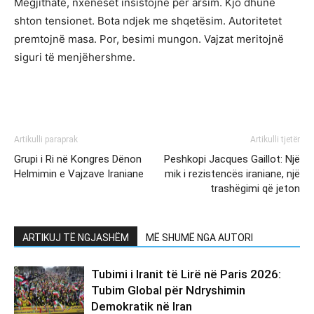
Megjithatë, nxëneset insistojnë për arsim. Kjo dhunë
shton tensionet. Bota ndjek me shqetësim. Autoritetet
premtojnë masa. Por, besimi mungon. Vajzat meritojnë
siguri të menjëhershme.
Artikulli paraprak
Artikulli tjetër
Grupi i Ri në Kongres Dënon
Peshkopi Jacques Gaillot: Një
Helmimin e Vajzave Iraniane
mik i rezistencës iraniane, një
trashëgimi që jeton
ARTIKUJ TË NGJASHËM
MË SHUMË NGA AUTORI
Tubimi i Iranit të Lirë në Paris 2026:
Tubim Global për Ndryshimin
Demokratik në Iran