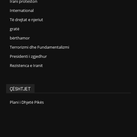
Irani proteston
International
Të drejtat e njeriut
gratë
bërthamor
Terrorizmi dhe Fundamentalizmi
Presidenti i zgjedhur
Rezistenca e Iranit
ÇËSHTJET
Plani i Dhjetë Pikës