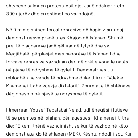
shtypëse sulmuan protestuesit dje. Janë ndaluar rreth
300 njerëz dhe arrestimet po vazhdojnë.
Në filmime shihen forcat represive që hapin zjarr ndaj
demonstruesve pranë urës Khajoo në Isfahan. Shumë
prej të plagosurve janë qëlluar në fytyrë dhe sy.
Megjithatë, përplasjet mes banorëve të Isfahanit dhe
forcave represive vazhduan deri në orët e vona të natës
në pjesë të ndryshme të qytetit. Demonstruesit u
mblodhën në vende të ndryshme duke thirrur “Vdekje
Khamenei-t dhe vdekje diktatorit”. Zhurmat e të shtënave
dëgjoheshin në pjesë të ndryshme të qytetit.
I tmerruar, Yousef Tabatabai Nejad, udhëheqësi i lutjeve
të së premtes në Isfahan, përfaqësues i Khamenei-t, tha
dje: “E kemi thënë vazhdimisht se kur të vazhdojnë këto
demonstrata, do të shfaqen (MEK). Kështu ndodhi sot. Kur