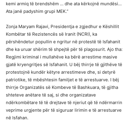
kemi armiq të brendshëm … dhe ata kërkojnë mundësi…
Ata janë padyshim grupi MEK.”
Zonja Maryam Rajavi, Presidentja e zgjedhur e Këshillit
Kombëtar të Rezistencës së Iranit (NCRI), ka
përshëndetur popullin e ngritur në protestë të Isfahanit
dhe ka uruar shërim të shpejtë për të plagosurit. Ajo tha:
Regjimi kriminal i mullahëve ka bërë arrestime masive
gjatë kryengritjes së Isfahanit. U bëj thirrje të gjithëve të
protestojnë kundër këtyre arrestimeve dhe, si detyrë
patriotike, të mbështesin familjet e të arrestuarve. I bëj
thirrje Organizatës së Kombeve të Bashkuara, të gjitha
shteteve anëtare të saj, si dhe organizatave
ndërkombëtare të të drejtave të njeriut që të ndërmarrin
veprime urgjente për të siguruar lirimin e të arrestuarve
në Isfahan.