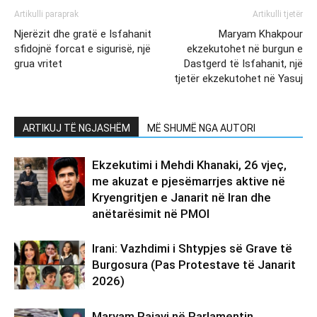
Artikulli paraprak
Artikulli tjetër
Njerëzit dhe gratë e Isfahanit
Maryam Khakpour
sfidojnë forcat e sigurisë, një
ekzekutohet në burgun e
grua vritet
Dastgerd të Isfahanit, një
tjetër ekzekutohet në Yasuj
ARTIKUJ TË NGJASHËM
MË SHUMË NGA AUTORI
Ekzekutimi i Mehdi Khanaki, 26 vjeç,
me akuzat e pjesëmarrjes aktive në
Kryengritjen e Janarit në Iran dhe
anëtarësimit në PMOI
Irani: Vazhdimi i Shtypjes së Grave të
Burgosura (Pas Protestave të Janarit
2026)
Maryam Rajavi në Parlamentin