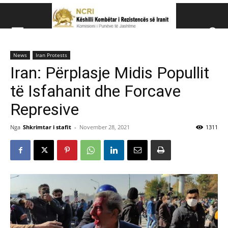
Këshillit Kombëtar të R
News
Iran Protests
Këshillit Kombëtar të Rezistencës së Iranit (NCRI)
Iran: Përplasje Midis Popullit
të Isfahanit dhe Forcave
Represive
Nga
Shkrimtar i stafit
-
November 28, 2021
1311