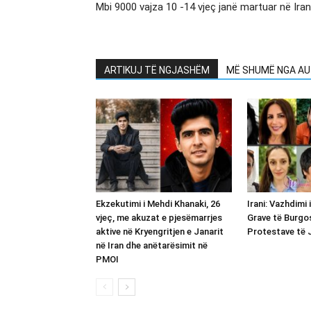
Mbi 9000 vajza 10 -14 vjeç janë martuar në Iran
ARTIKUJ TË NGJASHËM
MË SHUMË NGA AU
Ekzekutimi i Mehdi Khanaki, 26
Irani: Vazhdimi 
vjeç, me akuzat e pjesëmarrjes
Grave të Burgo
aktive në Kryengritjen e Janarit
Protestave të J
në Iran dhe anëtarësimit në
PMOI