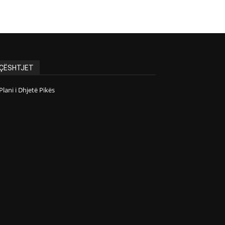
ÇËSHTJET
Plani i Dhjetë Pikës