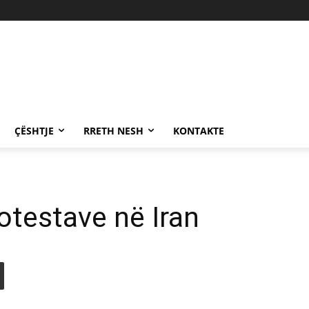
ÇËSHTJE
RRETH NESH
KONTAKTE
rotestave në Iran