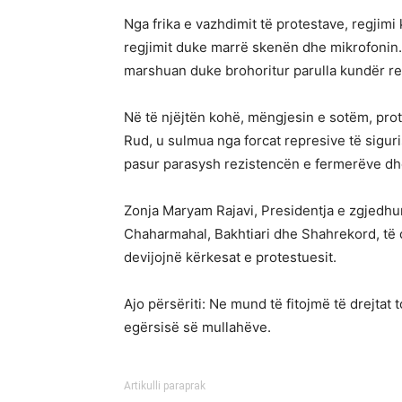
Nga frika e vazhdimit të protestave, regjimi
regjimit duke marrë skenën dhe mikrofonin.
marshuan duke brohoritur parulla kundër reg
Në të njëjtën kohë, mëngjesin e sotëm, prote
Rud, u sulmua nga forcat represive të siguri
pasur parasysh rezistencën e fermerëve dhe
Zonja Maryam Rajavi, Presidentja e zgjedhur
Chaharmahal, Bakhtiari dhe Shahrekord, të c
devijojnë kërkesat e protestuesit.
Ajo përsëriti: Ne mund të fitojmë të drejtat
egërsisë së mullahëve.
Artikulli paraprak