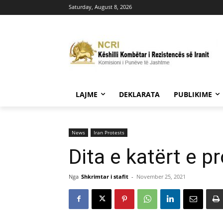
Saturday, August 8, 2026
LAJME
DEKLARATA
PUBLIKIME
News
Iran Protests
Dita e katërt e p
Nga
Shkrimtar i stafit
-
November 25, 2021