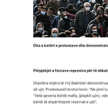
Dita e katërt e protestave dhe demonstrat
Përpjekjet e forcave represive për të shka
Dhjetëra mijëra të rinj Bakhtiari demonstr
së ujit. Protestuesit brohorisnin: “Ne jemi l
“Vetë qeveria është mafia, (plaçkit ujin), v
është të shpërthejmë rezervat e ujit”.