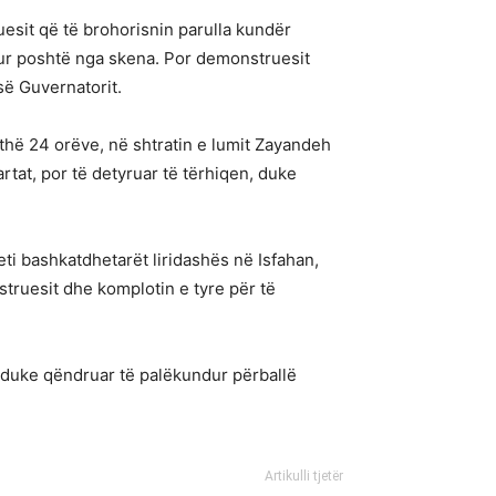
uesit që të brohorisnin parulla kundër
hur poshtë nga skena. Por demonstruesit
së Guvernatorit.
ithë 24 orëve, në shtratin e lumit Zayandeh
rtat, por të detyruar të tërhiqen, duke
ti bashkatdhetarët liridashës në Isfahan,
truesit dhe komplotin e tyre për të
he duke qëndruar të palëkundur përballë
Artikulli tjetër