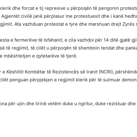
 klerik dhe forcat e tij represive u përpoqën të pengonin protest
 Agjentët civilë janë përplasur me protestuesit dhe i kanë hed
jimit. Ata vazhduan protestat e tyre dhe marshuan drejt Zyrës 
sta e fermerëve të Isfahanit, e cila vazhdoi për 14 ditë gjatë gj
së të regjimit, të cilët u përpoqën të shembnin tendat dhe panka
 mbështetjen e qytetarëve të tjerë.
 e Këshillit Kombëtar të Rezistencës së Iranit (NCRI), përshënde
ilët penguan përpjekjen e regjimit klerik për të sulmuar demons
 tona për ujin dhe lirinë vetëm duke u ngritur, duke rezistuar d