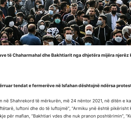
ave të Chaharmahal dhe Bakhtiarit nga dhjetëra mijëra njerëz
tërruar tendat e fermerëve në Isfahan dështojnë ndërsa protest
uan në Shahrekord të mërkurën, më 24 nëntor 2021, në ditën e k
uftëtarë, luftoni dhe do të luftojmë”, “Armiku ynë është pikërish
dekje për mafian, “Bakhtiari vdes dhe nuk pranon poshtërimin”, “