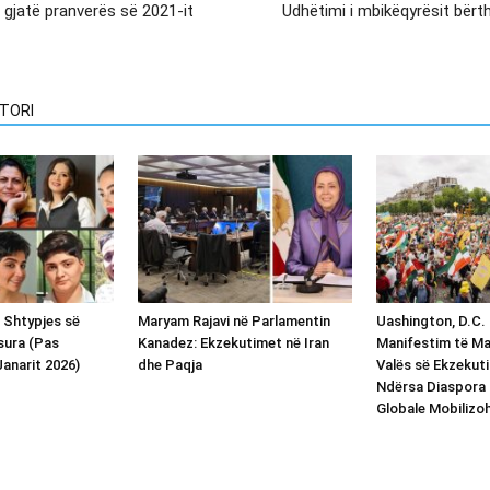
 gjatë pranverës së 2021-it
Udhëtimi i mbikëqyrësit bërt
TORI
i Shtypjes së
Maryam Rajavi në Parlamentin
Uashington, D.C. 
sura (Pas
Kanadez: Ekzekutimet në Iran
Manifestim të M
anarit 2026)
dhe Paqja
Valës së Ekzekuti
Ndërsa Diaspora 
Globale Mobilizo