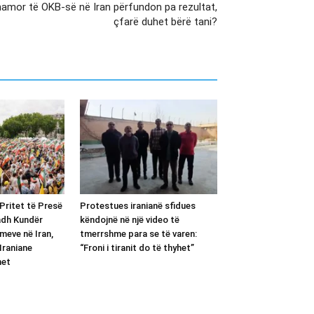
hamor të OKB-së në Iran përfundon pa rezultat,
çfarë duhet bërë tani?
Pritet të Presë
Protestues iranianë sfidues
adh Kundër
këndojnë në një video të
meve në Iran,
tmerrshme para se të varen:
Iraniane
“Froni i tiranit do të thyhet”
het