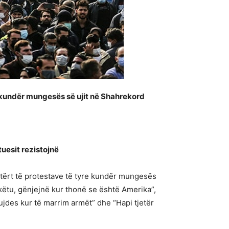
 kundër mungesës së ujit në Shahrekord
uesit rezistojnë
atërt të protestave të tyre kundër mungesës
t këtu, gënjejnë kur thonë se është Amerika”,
Kujdes kur të marrim armët” dhe “Hapi tjetër