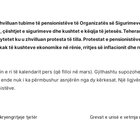
villuan tubime të pensionistëve të Organizatës së Sigurimeve 
, çështjet e sigurimeve dhe kushtet e këqija të jetesës. Tehera
etet ku u zhvilluan protesta të tilla. Protestat e pensionistëve,
shkak të kushteve ekonomike në rënie, rritjes së inflacionit dhe 
tin e ri të kalendarit pers (që filloi në mars). Gjithashtu supoz
ajo ende nuk i ka përmbushur asnjërën nga dy kërkesat. Një ligjv
istëve.
kryengritjeje tjetër
Grevat e urisë e vetmja 