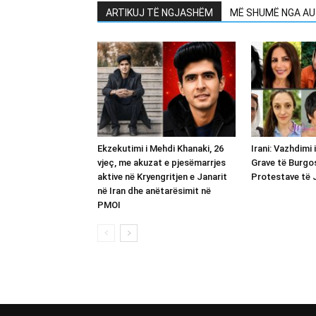
ARTIKUJ TË NGJASHËM
MË SHUMË NGA AU
Ekzekutimi i Mehdi Khanaki, 26
Irani: Vazhdimi 
vjeç, me akuzat e pjesëmarrjes
Grave të Burgo
aktive në Kryengritjen e Janarit
Protestave të J
në Iran dhe anëtarësimit në
PMOI