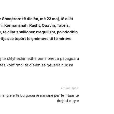
Shoqërore të dielën, më 22 maj, të cilët
ni, Kermanshah, Rasht, Qazvin, Tabriz,
 të cilat zhvillohen rregullisht, po ndodhin
rritjes së tepërt të çmimeve të të mirave
ohej të shlyheshin edhe pensionet e papaguara
ënës konfirmoi të dielën se qeveria nuk ka
Artikulli tjetër
mënyrë e të burgosurve iranianë për të fituar të
drejtat e tyre