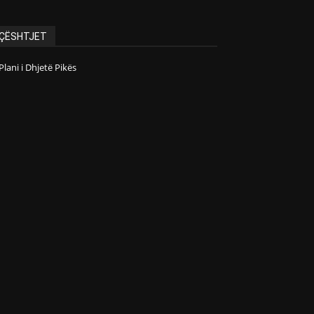
ÇËSHTJET
Plani i Dhjetë Pikës