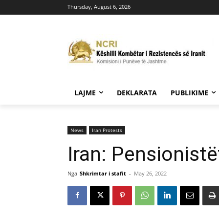
Thursday, August 6, 2026
LAJME
DEKLARATA
PUBLIKIME
News
Iran Protests
Iran: Pensionist
Nga
Shkrimtar i stafit
-
May 26, 2022