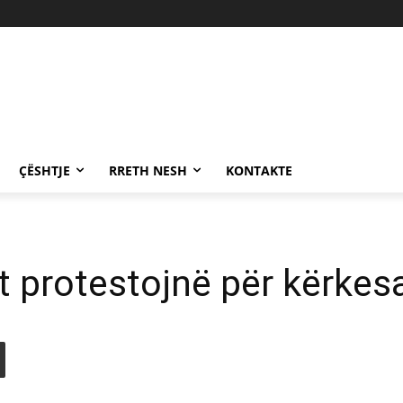
ÇËSHTJE
RRETH NESH
KONTAKTE
ët protestojnë për kërkes