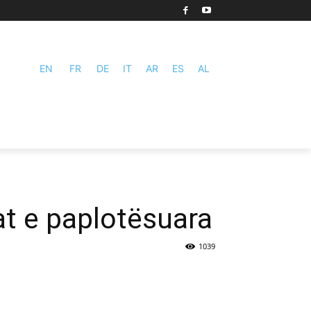
EN
FR
DE
IT
AR
ES
AL
at e paplotësuara
1039