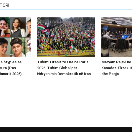
TORI
i Shtypjes së
Tubimi i Iranit të Lirë në Paris
Maryam Rajavi në
sura (Pas
2026: Tubim Global për
Kanadez: Ekzekut
anarit 2026)
Ndryshimin Demokratik në Iran
dhe Paqja