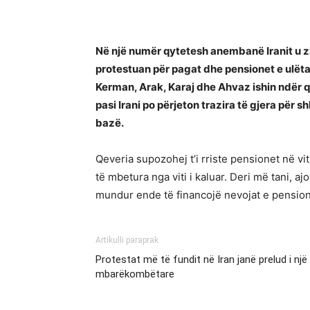
Në një numër qytetesh anembanë Iranit u zh
protestuan për pagat dhe pensionet e ulëta
Kerman, Arak, Karaj dhe Ahvaz ishin ndër qyt
pasi Irani po përjeton trazira të gjera për 
bazë.
Qeveria supozohej t’i rriste pensionet në vi
të mbetura nga viti i kaluar. Deri më tani, 
mundur ende të financojë nevojat e pension
Artikulli paraprak
Protestat më të fundit në Iran janë prelud i një 
mbarëkombëtare