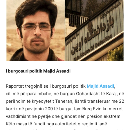
I burgosuri politik Majid Assadi
Raportet tregojnë se i burgosuri politik
Majid Assadi
, i
cili më përpara mbahej në burgun Gohardasht të Karaj, në
perëndim të kryeqytetit Teheran, është transferuar më 22
korrik në pavijonin 209 të burgut famëkeq Evin ku merret
vazhdimisht në pyetje dhe gjendet nën presion ekstrem.
Këto masa të fundit nga autoritetet e regjimit janë