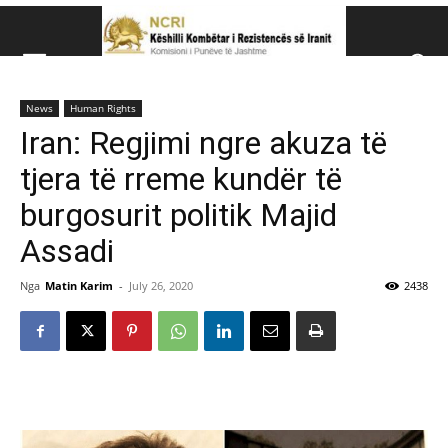
Këshillit Kombëtar të R
News
Human Rights
Këshillit Kombëtar të Rezistencës së Iranit (NCRI)
Iran: Regjimi ngre akuza të
tjera të rreme kundër të
burgosurit politik Majid
Assadi
Nga
Matin Karim
-
July 26, 2020
2438