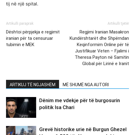
tij në një spital.
Artikulli paraprak
Artikulli tjetër
Dështoi përpjekja e regjimit
Regjimi Iranian Masakron
iranian për ta censuruar
Kundërshtarët dhe Shpërndan
tubimin e MEK
Keqinformim Online për të
Justifikuar Veten – Fjalimi i
Theresa Payton në Samitin
Global për Lirinë e Iranit
ARTIKUJ TË NGJASHËM
MË SHUMË NGA AUTORI
Dënim me vdekje për të burgosurin
politik Isa Chari
Grevë historike urie në Burgun Ghezel