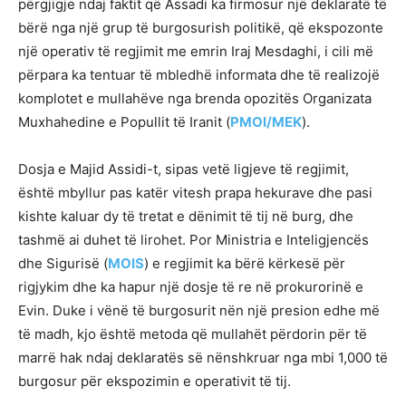
përgjigje ndaj faktit që Assadi ka firmosur një deklaratë të
bërë nga një grup të burgosurish politikë, që ekspozonte
një operativ të regjimit me emrin Iraj Mesdaghi, i cili më
përpara ka tentuar të mbledhë informata dhe të realizojë
komplotet e mullahëve nga brenda opozitës Organizata
Muxhahedine e Popullit të Iranit (
PMOI/MEK
).
Dosja e Majid Assidi-t, sipas vetë ligjeve të regjimit,
është mbyllur pas katër vitesh prapa hekurave dhe pasi
kishte kaluar dy të tretat e dënimit të tij në burg, dhe
tashmë ai duhet të lirohet. Por Ministria e Inteligjencës
dhe Sigurisë (
MOIS
) e regjimit ka bërë kërkesë për
rigjykim dhe ka hapur një dosje të re në prokurorinë e
Evin. Duke i vënë të burgosurit nën një presion edhe më
të madh, kjo është metoda që mullahët përdorin për të
marrë hak ndaj deklaratës së nënshkruar nga mbi 1,000 të
burgosur për ekspozimin e operativit të tij.