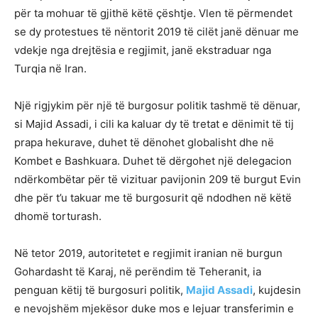
për ta mohuar të gjithë këtë çështje. Vlen të përmendet
se dy protestues të nëntorit 2019 të cilët janë dënuar me
vdekje nga drejtësia e regjimit, janë ekstraduar nga
Turqia në Iran.
Një rigjykim për një të burgosur politik tashmë të dënuar,
si Majid Assadi, i cili ka kaluar dy të tretat e dënimit të tij
prapa hekurave, duhet të dënohet globalisht dhe në
Kombet e Bashkuara. Duhet të dërgohet një delegacion
ndërkombëtar për të vizituar pavijonin 209 të burgut Evin
dhe për t’u takuar me të burgosurit që ndodhen në këtë
dhomë torturash.
Në tetor 2019, autoritetet e regjimit iranian në burgun
Gohardasht të Karaj, në perëndim të Teheranit, ia
penguan këtij të burgosuri politik,
Majid Assadi
, kujdesin
e nevojshëm mjekësor duke mos e lejuar transferimin e