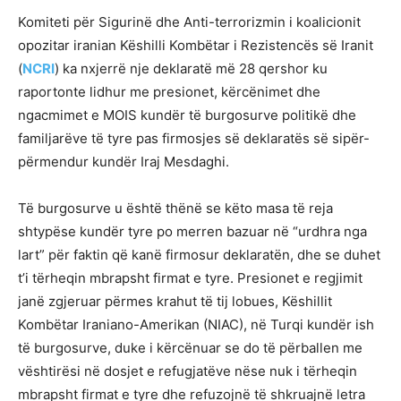
Komiteti për Sigurinë dhe Anti-terrorizmin i koalicionit
opozitar iranian Këshilli Kombëtar i Rezistencës së Iranit
(
NCRI
) ka nxjerrë nje deklaratë më 28 qershor ku
raportonte lidhur me presionet, kërcënimet dhe
ngacmimet e MOIS kundër të burgosurve politikë dhe
familjarëve të tyre pas firmosjes së deklaratës së sipër-
përmendur kundër Iraj Mesdaghi.
Të burgosurve u është thënë se këto masa të reja
shtypëse kundër tyre po merren bazuar në “urdhra nga
lart” për faktin që kanë firmosur deklaratën, dhe se duhet
t’i tërheqin mbrapsht firmat e tyre. Presionet e regjimit
janë zgjeruar përmes krahut të tij lobues, Këshillit
Kombëtar Iraniano-Amerikan (NIAC), në Turqi kundër ish
të burgosurve, duke i kërcënuar se do të përballen me
vështirësi në dosjet e refugjatëve nëse nuk i tërheqin
mbrapsht firmat e tyre dhe refuzojnë të shkruajnë letra