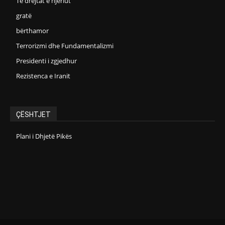
Të drejtat e njeriut
gratë
bërthamor
Terrorizmi dhe Fundamentalizmi
Presidenti i zgjedhur
Rezistenca e Iranit
ÇËSHTJET
Plani i Dhjetë Pikës