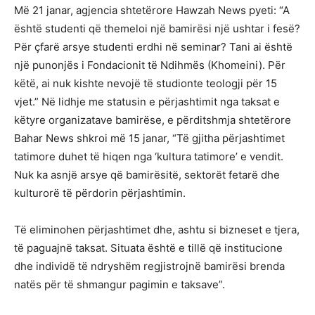
Më 21 janar, agjencia shtetërore Hawzah News pyeti: “A
është studenti që themeloi një bamirësi një ushtar i fesë?
Për çfarë arsye studenti erdhi në seminar? Tani ai është
një punonjës i Fondacionit të Ndihmës (Khomeini). Për
këtë, ai nuk kishte nevojë të studionte teologji për 15
vjet.” Në lidhje me statusin e përjashtimit nga taksat e
këtyre organizatave bamirëse, e përditshmja shtetërore
Bahar News shkroi më 15 janar, “Të gjitha përjashtimet
tatimore duhet të hiqen nga ‘kultura tatimore’ e vendit.
Nuk ka asnjë arsye që bamirësitë, sektorët fetarë dhe
kulturorë të përdorin përjashtimin.
Të eliminohen përjashtimet dhe, ashtu si bizneset e tjera,
të paguajnë taksat. Situata është e tillë që institucione
dhe individë të ndryshëm regjistrojnë bamirësi brenda
natës për të shmangur pagimin e taksave”.