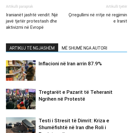
Artikulli paraprak
Artikulli tjetër
Iranianët jashtë vendit: Një
Çrregullimi në rritje në regjimin
javë tjetër protestash dhe
e Iranit
aktivizmi në Evropë
ARTIKUJ TË NGJASHËM
MË SHUMË NGA AUTORI
Inflacioni në Iran arrin 87.9%
Tregtarët e Pazarit të Teheranit
Ngrihen në Protestë
Testi i Stresit të Dimrit: Kriza e
Shumëfishtë në Iran dhe Roli i