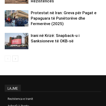
Rezistencës
Protestat në Iran: Greva për Pagat e
Papaguara të Punëtorëve dhe
Fermerëve (2025)
Irani në Krizë: Snapback-u i
Sanksioneve të OKB-së
LAJME
Rezistenca e Iranit
Ashraf / Liberty