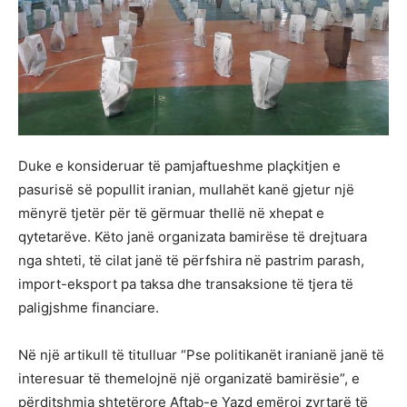
Duke e konsideruar të pamjaftueshme plaçkitjen e
pasurisë së popullit iranian, mullahët kanë gjetur një
mënyrë tjetër për të gërmuar thellë në xhepat e
qytetarëve. Këto janë organizata bamirëse të drejtuara
nga shteti, të cilat janë të përfshira në pastrim parash,
import-eksport pa taksa dhe transaksione të tjera të
paligjshme financiare.
Në një artikull të titulluar “Pse politikanët iranianë janë të
interesuar të themelojnë një organizatë bamirësie”, e
përditshmja shtetërore Aftab-e Yazd emëroi zyrtarë të