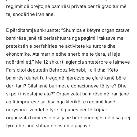
regjimit që drejtojnë bamirësi private për të grabitur më
tej shoqërinë iraniane.
E përditshmja shkruante: “Shumica e këtyre organizatave
bamirëse janë të përjashtuara nga pagimi i taksave me
pretekstin e përfshirjes në aktivitete kulturore dhe
ekonomike. Ata marrin edhe shërbime të tjera, si leje
ndërtimi etj.” Më 12 shkurt, agjencia shtetërore e lajmeve
Fars citoi deputetin Behrooz Mohebi, i cili tha: “Këto
bamirësi duhet t’u tregojnë njerëzve se çfarë kanë bërë
deri tani? Cilat janë burimet e donacioneve të tyre? Dhe
si po i investojnë ato?” Organizatat bamirëse në Iran janë
aq fitimprurëse sa disa nga klerikët e regjimit kanë
ndryshuar vendet e tyre të punës për të krijuar
organizata bamirësie ose janë bërë punonjës në disa prej
tyre dhe janë shtuar në listën e pagave.