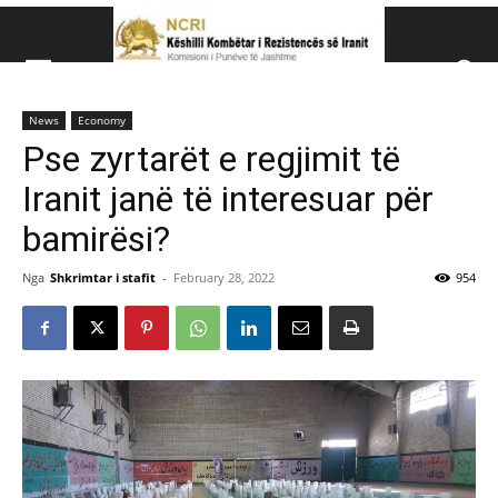
Këshillit Kombëtar të R
News
Economy
Këshillit Kombëtar të Rezistencës së Iranit (NCRI)
Pse zyrtarët e regjimit të
Iranit janë të interesuar për
bamirësi?
Nga
Shkrimtar i stafit
-
February 28, 2022
954