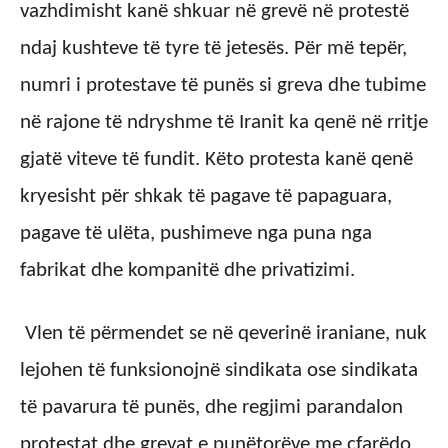
vazhdimisht kanë shkuar në grevë në protestë
ndaj kushteve të tyre të jetesës. Për më tepër,
numri i protestave të punës si greva dhe tubime
në rajone të ndryshme të Iranit ka qenë në rritje
gjatë viteve të fundit. Këto protesta kanë qenë
kryesisht për shkak të pagave të papaguara,
pagave të ulëta, pushimeve nga puna nga
fabrikat dhe kompanitë dhe privatizimi.
Vlen të përmendet se në qeverinë iraniane, nuk
lejohen të funksionojnë sindikata ose sindikata
të pavarura të punës, dhe regjimi parandalon
protestat dhe grevat e punëtorëve me çfarëdo