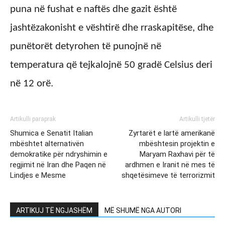
puna në fushat e naftës dhe gazit është
jashtëzakonisht e vështirë dhe rraskapitëse, dhe
punëtorët detyrohen të punojnë në
temperatura që tejkalojnë 50 gradë Celsius deri
në 12 orë.
Artikulli paraprak
Artikulli tjetër
Shumica e Senatit Italian
Zyrtarët e lartë amerikanë
mbështet alternativën
mbështesin projektin e
demokratike për ndryshimin e
Maryam Raxhavi për të
regjimit në Iran dhe Paqen në
ardhmen e Iranit në mes të
Lindjes e Mesme
shqetësimeve të terrorizmit
ARTIKUJ TË NGJASHËM
MË SHUMË NGA AUTORI