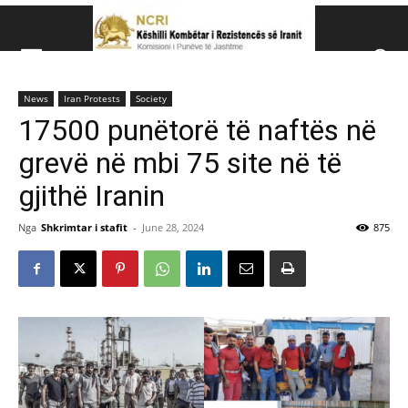
Këshillit Kombëtar të R
News
Iran Protests
Society
Këshillit Kombëtar të Rezistencës së Iranit (NCRI)
17500 punëtorë të naftës në
grevë në mbi 75 site në të
gjithë Iranin
Nga
Shkrimtar i stafit
-
June 28, 2024
875