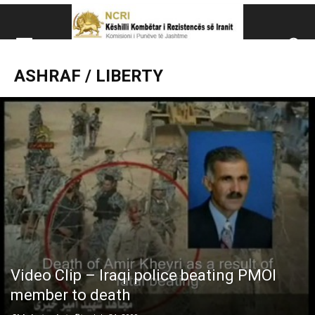
Këshillit Kombëtar të R
ASHRAF / LIBERTY
Këshillit Kombëtar të Rezistencës së Iranit (NCRI)
Video Clip – Iraqi police beating PMOI
member to death