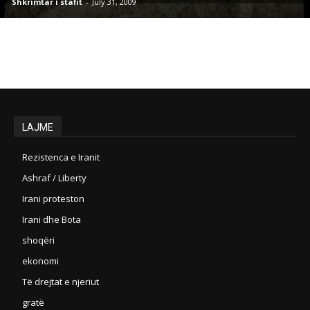
Shkrimtar i stafit
-
July 31, 2009
LAJME
Rezistenca e Iranit
Ashraf / Liberty
Irani proteston
Irani dhe Bota
shoqëri
ekonomi
Të drejtat e njeriut
gratë