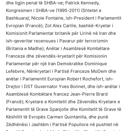
dhe ligjin penal të SHBA-ve; Patrick Kennedy,
Kongresmen i SHBA-ve (1995-2011) (Shtetet e
Bashkuara); Nicole Fontaine, ish-President i Parlamentit
Evropian (Francë); Zot Alex Carlile, bashkë-Kryetar i
Komisionit Parlamentar britanik për Lirinë në Iran dhe
ish-qeveritar recensues i Pavarur për terrorizmin
(Britania e Madhe); Anëtar i Asamblesë Kombëtare
Franceze dhe zëvendës-kryetarit për Komisionin
Parlamentar për një Iran Demokratike Dominique
Lefebvre, Nënkryetari i Partisë Franceze MoDem dhe
anëtar i Parlamentit Europian Robert Rochefort, ish-
Drejtor i DST Guvernator Yves Bonnet, dhe ish-anëtar i
Asamblesë Kombëtare francez Jean-Pierre Brard
(Francë); Kryetare e Komitetit dhe Zëvendës Kryetare e
Parlamentit të Grave Spanjolle dhe Komitetit të Grave të
Këshillit të Evropës Carmen Quintanilla, dhe punë
Zëdhënësi i Jashtëm i Partisë Popullore në pushtet në