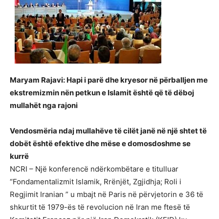
Maryam Rajavi: Hapi i parë dhe kryesor në përballjen me
ekstremizmin nën petkun e Islamit është që të dëboj
mullahët nga rajoni
Vendosmëria ndaj mullahëve të cilët janë në një shtet të
dobët është efektive dhe mëse e domosdoshme se
kurrë
NCRI – Një konferencë ndërkombëtare e titulluar
“Fondamentalizmit Islamik, Rrënjët, Zgjidhja; Roli i
Regjimit Iranian ” u mbajt në Paris në përvjetorin e 36 të
shkurtit të 1979-ës të revolucion në Iran me ftesë të