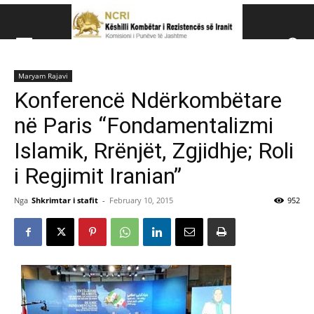
Këshillit Kombëtar të R
Maryam Rajavi
Këshillit Kombëtar të Rezistencës së Iranit (NCRI)
Konferencë Ndërkombëtare
në Paris “Fondamentalizmi
Islamik, Rrënjët, Zgjidhje; Roli
i Regjimit Iranian”
Nga
Shkrimtar i stafit
-
February 10, 2015
952