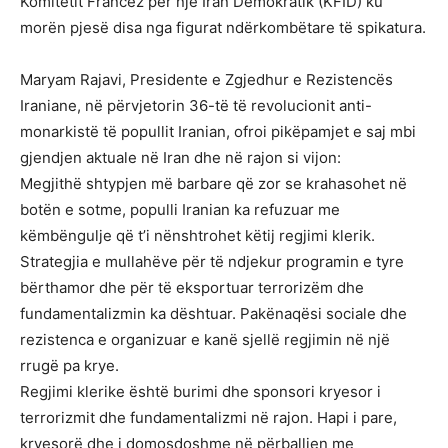
Komitetit Francez për një Iran Demokratik (KFID) ku
morën pjesë disa nga figurat ndërkombëtare të spikatura.
Maryam Rajavi, Presidente e Zgjedhur e Rezistencës
Iraniane, në përvjetorin 36-të të revolucionit anti-
monarkistë të popullit Iranian, ofroi pikëpamjet e saj mbi
gjendjen aktuale në Iran dhe në rajon si vijon:
Megjithë shtypjen më barbare që zor se krahasohet në
botën e sotme, populli Iranian ka refuzuar me
këmbëngulje që t’i nënshtrohet këtij regjimi klerik.
Strategjia e mullahëve për të ndjekur programin e tyre
bërthamor dhe për të eksportuar terrorizëm dhe
fundamentalizmin ka dështuar. Pakënaqësi sociale dhe
rezistenca e organizuar e kanë sjellë regjimin në një
rrugë pa krye.
Regjimi klerike është burimi dhe sponsori kryesor i
terrorizmit dhe fundamentalizmi në rajon. Hapi i pare,
kryesorë dhe i domosdoshme në përballjen me