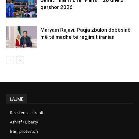
Samiti “Irani i Lirë” Paris – 20 dhe 21
qershor 2026
Maryam Rajavi: Paqja zbulon dobësinë
më të madhe të regjimit iranian
LAJME
Rezistenca e Iranit
Ashraf / Liberty
Irani proteston