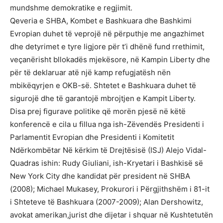
mundshme demokratike e regjimit.
Qeveria e SHBA, Kombet e Bashkuara dhe Bashkimi
Evropian duhet të veprojë në përputhje me angazhimet
dhe detyrimet e tyre ligjore për t’i dhënë fund rrethimit,
veçanërisht bllokadës mjekësore, në Kampin Liberty dhe
për të deklaruar atë një kamp refugjatësh nën
mbikëqyrjen e OKB-së. Shtetet e Bashkuara duhet të
sigurojë dhe të garantojë mbrojtjen e Kampit Liberty.
Disa prej figurave politike që morën pjesë në këtë
konferencë e cila u fillua nga ish-Zëvendës Presidenti i
Parlamentit Evropian dhe Presidenti i Komitetit
Ndërkombëtar Në kërkim të Drejtësisë (ISJ) Alejo Vidal-
Quadras ishin: Rudy Giuliani, ish-Kryetari i Bashkisë së
New York City dhe kandidat për president në SHBA
(2008); Michael Mukasey, Prokurori i Përgjithshëm i 81-it
i Shteteve të Bashkuara (2007-2009); Alan Dershowitz,
avokat amerikan,jurist dhe dijetar i shquar në Kushtetutën