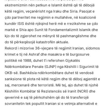
ekstremizmin nën petkun e Islamit është që të dëbojë
këtë regjim, veçanërisht nga Iraku dhe Siria. Pasojat e
çdo partneritet me regjimin e mullahëve, në koalicionë
kundër ISIS është njëqind herë më e rrezikshme se çdo
markë e Shia apo Sunit të Fondamentalizmit Islamik dhe
kjo do të zgjerohet ne mënyrë të pashmangëshme dhe
do të përkeqësojë katastrofën aktuale.
Rekord i mizorive 36-vjeçare të regjimit Iranian, sidomos
krimet e tij në Ashraf dhe masakra e të burgosurve
politikë në 1988, duhet t’i referohen Gjykatës
Ndërkombëtare Penale (GJNP) nga Këshilli i Sigurimit të
OKB-së. Bashkësia ndërkombëtare duhet të vendosë
sanksione të plota në këtë regjim dhe të dëboj agjentët e
saj, mercenarë dhe terroristë. Më tej, ajo duhet të njohë
Këshillin Kombëtar të Rezistencës së Iranit (NCRI) dhe
qeverinë e saj të përkohshëm që do të transferojë
sovranitetin tek popullit Iranian si e vetmja alternativë e