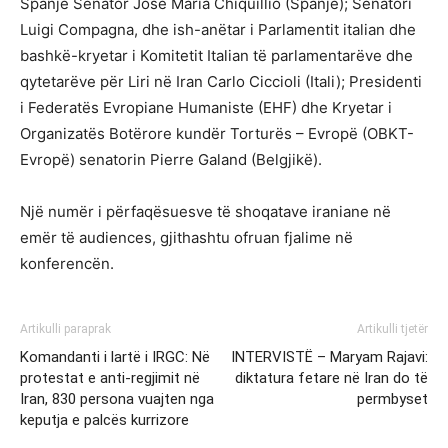
Spanjë Senator José María Chiquillio (Spanjë); Senatori
Luigi Compagna, dhe ish-anëtar i Parlamentit italian dhe
bashkë-kryetar i Komitetit Italian të parlamentarëve dhe
qytetarëve për Liri në Iran Carlo Ciccioli (Itali); Presidenti
i Federatës Evropiane Humaniste (EHF) dhe Kryetar i
Organizatës Botërore kundër Torturës – Evropë (OBKT-
Evropë) senatorin Pierre Galand (Belgjikë).
Një numër i përfaqësuesve të shoqatave iraniane në
emër të audiences, gjithashtu ofruan fjalime në
konferencën.
Artikulli paraprak
Artikulli tjetër
Komandanti i lartë i IRGC: Në
INTERVISTË – Maryam Rajavi:
protestat e anti-regjimit në
diktatura fetare në Iran do të
Iran, 830 persona vuajten nga
permbyset
keputja e palcës kurrizore