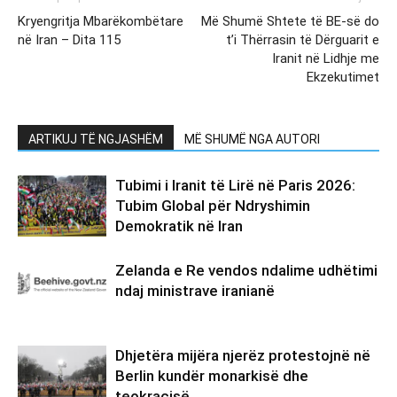
Kryengritja Mbarëkombëtare
Më Shumë Shtete të BE-së do
në Iran – Dita 115
t’i Thërrasin të Dërguarit e
Iranit në Lidhje me
Ekzekutimet
ARTIKUJ TË NGJASHËM
MË SHUMË NGA AUTORI
Tubimi i Iranit të Lirë në Paris 2026:
Tubim Global për Ndryshimin
Demokratik në Iran
Zelanda e Re vendos ndalime udhëtimi
ndaj ministrave iranianë
Dhjetëra mijëra njerëz protestojnë në
Berlin kundër monarkisë dhe
teokracisë