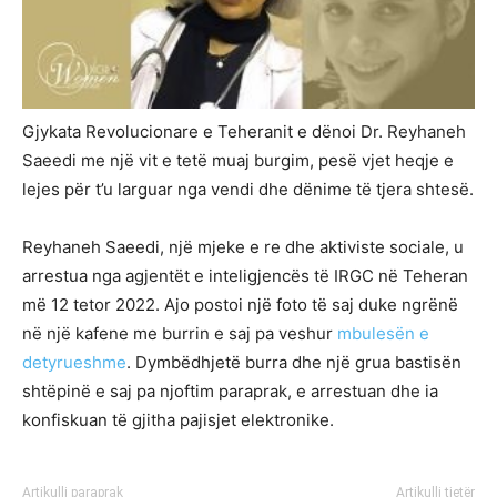
Gjykata Revolucionare e Teheranit e dënoi Dr. Reyhaneh
Saeedi me një vit e tetë muaj burgim, pesë vjet heqje e
lejes për t’u larguar nga vendi dhe dënime të tjera shtesë.
Reyhaneh Saeedi, një mjeke e re dhe aktiviste sociale, u
arrestua nga agjentët e inteligjencës të IRGC në Teheran
më 12 tetor 2022. Ajo postoi një foto të saj duke ngrënë
në një kafene me burrin e saj pa veshur
mbulesën e
detyrueshme
. Dymbëdhjetë burra dhe një grua bastisën
shtëpinë e saj pa njoftim paraprak, e arrestuan dhe ia
konfiskuan të gjitha pajisjet elektronike.
Artikulli paraprak
Artikulli tjetër