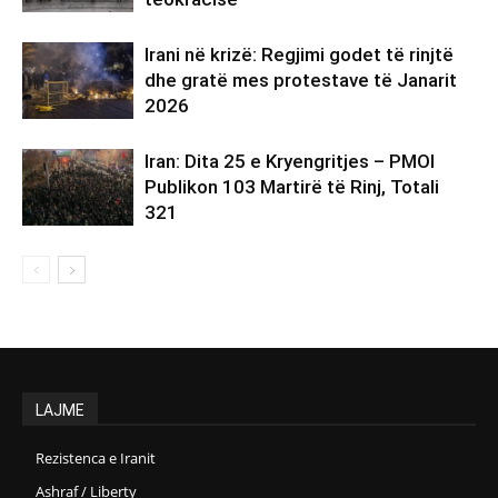
Irani në krizë: Regjimi godet të rinjtë
dhe gratë mes protestave të Janarit
2026
Iran: Dita 25 e Kryengritjes – PMOI
Publikon 103 Martirë të Rinj, Totali
321
LAJME
Rezistenca e Iranit
Ashraf / Liberty