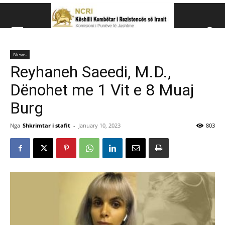
Këshillit Kombëtar të R
News
Këshillit Kombëtar të Rezistencës së Iranit (NCRI)
Reyhaneh Saeedi, M.D.,
Dënohet me 1 Vit e 8 Muaj
Burg
Nga
Shkrimtar i stafit
-
January 10, 2023
803