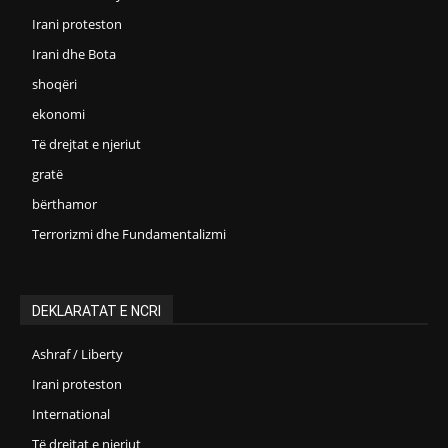
Irani proteston
Irani dhe Bota
shoqëri
ekonomi
Të drejtat e njeriut
gratë
bërthamor
Terrorizmi dhe Fundamentalizmi
DEKLARATAT E NCRI
Ashraf / Liberty
Irani proteston
International
Të drejtat e njeriut