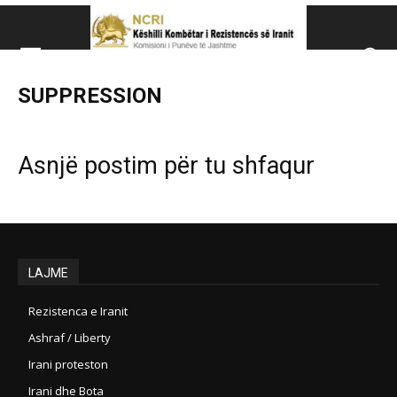
Këshillit Kombëtar të R
SUPPRESSION
Këshillit Kombëtar të Rezistencës së Iranit (NCRI)
Asnjë postim për tu shfaqur
LAJME
Rezistenca e Iranit
Ashraf / Liberty
Irani proteston
Irani dhe Bota