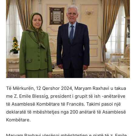
Të Mërkurën, 12 Qershor 2024, Maryam Raxhavi u takua
me Z. Emile Blessig, president i grupit të ish -anëtarëve
të Asamblesë Kombëtare të Francës. Takimi pasoi një
deklaratë të mbështetjes nga 200 anëtarë të Asamblesë
Kombëtare.
Maryam Raxhavi vlerësoi mbështetjen e gjatë të z. Emile