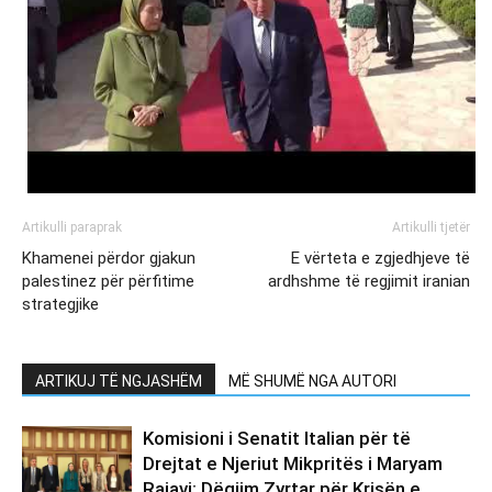
Artikulli paraprak
Artikulli tjetër
Khamenei përdor gjakun
E vërteta e zgjedhjeve të
palestinez për përfitime
ardhshme të regjimit iranian
strategjike
ARTIKUJ TË NGJASHËM
MË SHUMË NGA AUTORI
Komisioni i Senatit Italian për të
Drejtat e Njeriut Mikpritës i Maryam
Rajavi: Dëgjim Zyrtar për Krisën e