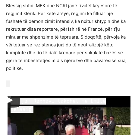
Blessig shtoi: MEK dhe NCRI janë rivalët kryesorë të
regjimit klerik. Për këtë arsye, regjimi ka filluar një
fushatë të demonizimit intensiv, ka nxitur shtypin dhe ka
rekrutuar disa reporterë, përfshirë në Francë, për t’ju
minuar me shpenzime të tepruara. Sidoqoftë, përvoja ka
vërtetuar se rezistenca juaj do të neutralizojë këto
komplote dhe do të dalë krenare për shkak të bazës së
gjerë të mbështetjes midis njerëzve dhe pavarësisë suaj
politike.
Marjam Raxhavi takohet me Emile
Belssig