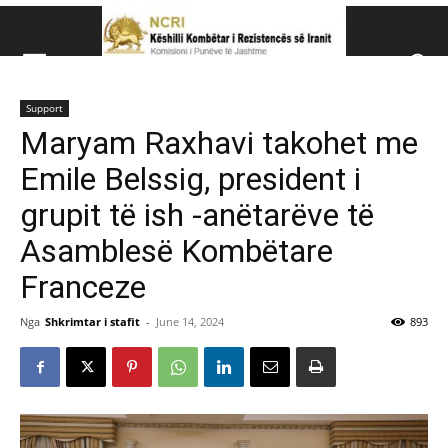
Këshillit Kombëtar të R
Support
Këshillit Kombëtar të Rezistencës së Iranit (NCRI)
Maryam Raxhavi takohet me
Emile Belssig, president i
grupit të ish -anëtarëve të
Asamblesë Kombëtare
Franceze
Nga
Shkrimtar i stafit
-
June 14, 2024
893