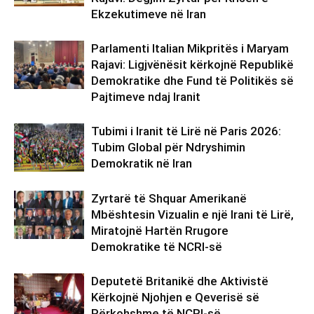
Ekzekutimeve në Iran
Parlamenti Italian Mikpritës i Maryam
Rajavi: Ligjvënësit kërkojnë Republikë
Demokratike dhe Fund të Politikës së
Pajtimeve ndaj Iranit
Tubimi i Iranit të Lirë në Paris 2026:
Tubim Global për Ndryshimin
Demokratik në Iran
Zyrtarë të Shquar Amerikanë
Mbështesin Vizualin e një Irani të Lirë,
Miratojnë Hartën Rrugore
Demokratike të NCRI-së
Deputetë Britanikë dhe Aktivistë
Kërkojnë Njohjen e Qeverisë së
Përkohshme të NCRI-së