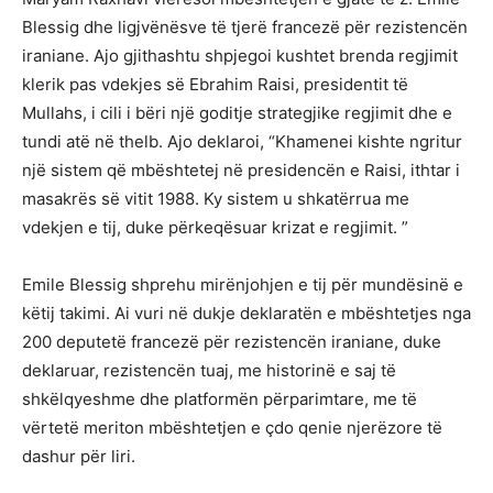
Blessig dhe ligjvënësve të tjerë francezë për rezistencën
iraniane. Ajo gjithashtu shpjegoi kushtet brenda regjimit
klerik pas vdekjes së Ebrahim Raisi, presidentit të
Mullahs, i cili i bëri një goditje strategjike regjimit dhe e
tundi atë në thelb. Ajo deklaroi, “Khamenei kishte ngritur
një sistem që mbështetej në presidencën e Raisi, ithtar i
masakrës së vitit 1988. Ky sistem u shkatërrua me
vdekjen e tij, duke përkeqësuar krizat e regjimit. ”
Emile Blessig shprehu mirënjohjen e tij për mundësinë e
këtij takimi. Ai vuri në dukje deklaratën e mbështetjes nga
200 deputetë francezë për rezistencën iraniane, duke
deklaruar, rezistencën tuaj, me historinë e saj të
shkëlqyeshme dhe platformën përparimtare, me të
vërtetë meriton mbështetjen e çdo qenie njerëzore të
dashur për liri.