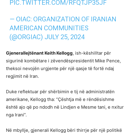
PIC.TWITTER.COM/RFQTJP35JF
— OIAC: ORGANIZATION OF IRANIAN
AMERICAN COMMUNITIES
(@ORGIAC)
JULY 25, 2024
Gjenerallejtënant Keith Kellogg
, ish-këshilltar për
sigurinë kombëtare i zëvendëspresidentit Mike Pence,
theksoi nevojën urgjente për një qasje të fortë ndaj
regjimit në Iran.
Duke reflektuar për shërbimin e tij në administratën
amerikane, Kellogg tha: “Çështja më e rëndësishme
është ajo që po ndodh në Lindjen e Mesme tani, e nxitur
nga Irani”.
Në mbyllje, gjenerali Kellogg bëri thirrje për një politikë