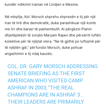
kundër ndikimit iranian në Lindjen e Mesme.
Në mbyllje, Kol. Morsch shprehu shpresën e tij për një
Iran të lirë dhe demokratik, duke parashikuar një komb
me liri dhe barazi të pashembullt. Ai përgëzoi Planin
dhjetëpikësh të zonjës Maryam Rajavi dhe përsëriti luftën
kolektive për të njëjtat vlera. “Ne të gjithë po luftojmë për
të njëjtën gjë,” përfundoi Morsch, duke pohuar
angazhimin e tij ndaj kauzës.
COL. DR. GARY MORSCH ADDRESSING
SENATE BRIEFING AS THE FIRST
AMERICAN WHO VISITED CAMP
ASHRAF IN 2003, "THE REAL
CHAMPIONS ARE IN ASHRAF 3…
THEIR LEADERS ARE PRIMARILY