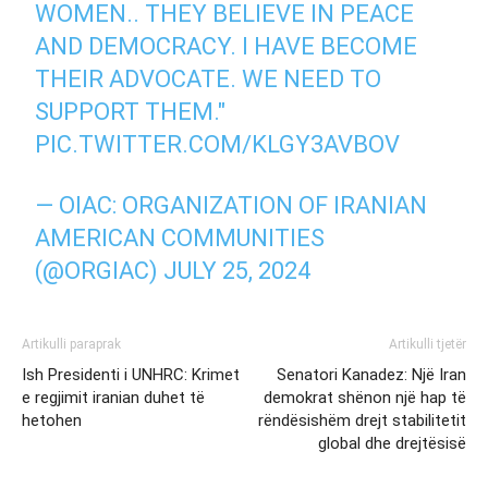
WOMEN.. THEY BELIEVE IN PEACE
AND DEMOCRACY. I HAVE BECOME
THEIR ADVOCATE. WE NEED TO
SUPPORT THEM."
PIC.TWITTER.COM/KLGY3AVBOV
— OIAC: ORGANIZATION OF IRANIAN
AMERICAN COMMUNITIES
(@ORGIAC)
JULY 25, 2024
Artikulli paraprak
Artikulli tjetër
Ish Presidenti i UNHRC: Krimet
Senatori Kanadez: Një Iran
e regjimit iranian duhet të
demokrat shënon një hap të
hetohen
rëndësishëm drejt stabilitetit
global dhe drejtësisë