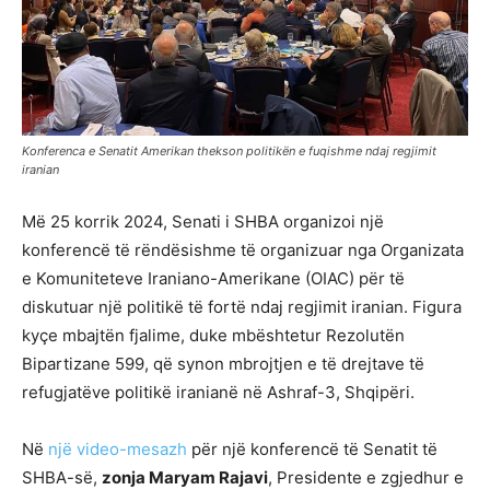
Konferenca e Senatit Amerikan thekson politikën e fuqishme ndaj regjimit
iranian
Më 25 korrik 2024, Senati i SHBA organizoi një
konferencë të rëndësishme të organizuar nga Organizata
e Komuniteteve Iraniano-Amerikane (OIAC) për të
diskutuar një politikë të fortë ndaj regjimit iranian. Figura
kyçe mbajtën fjalime, duke mbështetur Rezolutën
Bipartizane 599, që synon mbrojtjen e të drejtave të
refugjatëve politikë iranianë në Ashraf-3, Shqipëri.
Në
një video-mesazh
për një konferencë të Senatit të
SHBA-së,
zonja Maryam Rajavi
, Presidente e zgjedhur e