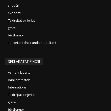
shoqëri
ekonomi
Të drejtat e njeriut
gratë
bërthamor
Terrorizmi dhe Fundamentalizmi
DEKLARATAT E NCRI
Ashraf / Liberty
Irani proteston
International
Të drejtat e njeriut
gratë
bërthamor