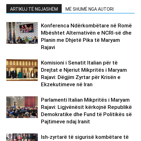
ARTIKUJ TË NGJASHËM
MË SHUMË NGA AUTORI
Konferenca Ndërkombëtare në Romë
Mbështet Alternativën e NCRI-së dhe
Planin me Dhjetë Pika të Maryam
Rajavi
Komisioni i Senatit Italian për të
Drejtat e Njeriut Mikpritës i Maryam
Rajavi: Dëgjim Zyrtar për Krisën e
Ekzekutimeve në Iran
Parlamenti Italian Mikpritës i Maryam
Rajavi: Ligjvënësit kërkojnë Republikë
Demokratike dhe Fund të Politikës së
Pajtimeve ndaj Iranit
Ish-zyrtarë të sigurisë kombëtare të