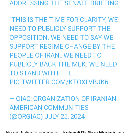
ADDRESSING THE SENATE BRIEFING:
“THIS IS THE TIME FOR CLARITY, WE
NEED TO PUBLICLY SUPPORT THE
OPPOSITION. WE NEED TO SAY WE
SUPPORT REGIME CHANGE BY THE
PEOPLE OF IRAN…WE NEED TO
PUBLICLY BACK THE MEK. WE NEED
TO STAND WITH THE…
PIC.TWITTER.COM/KTOXLVBJK6
— OIAC: ORGANIZATION OF IRANIAN
AMERICAN COMMUNITIES
(@ORGIAC)
JULY 25, 2024
Në një fjalim të përzemërt,
koloneli Dr. Gary Morsch
, një