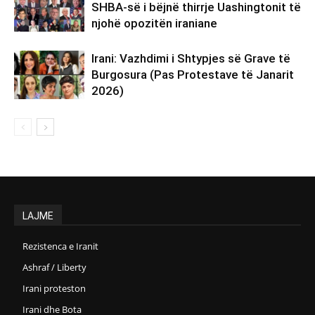
SHBA-së i bëjnë thirrje Uashingtonit të
njohë opozitën iraniane
Irani: Vazhdimi i Shtypjes së Grave të
Burgosura (Pas Protestave të Janarit
2026)
LAJME
Rezistenca e Iranit
Ashraf / Liberty
Irani proteston
Irani dhe Bota