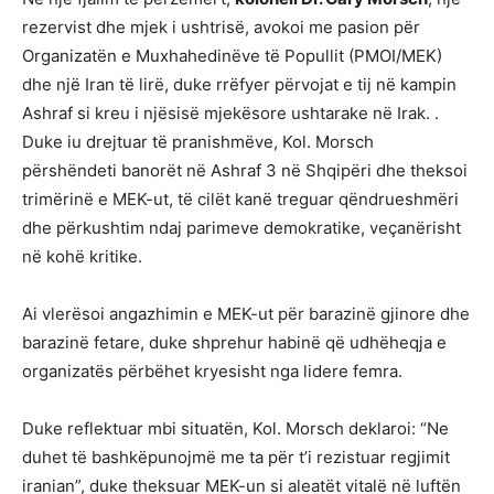
rezervist dhe mjek i ushtrisë, avokoi me pasion për
Organizatën e Muxhahedinëve të Popullit (PMOI/MEK)
dhe një Iran të lirë, duke rrëfyer përvojat e tij në kampin
Ashraf si kreu i njësisë mjekësore ushtarake në Irak. .
Duke iu drejtuar të pranishmëve, Kol. Morsch
përshëndeti banorët në Ashraf 3 në Shqipëri dhe theksoi
trimërinë e MEK-ut, të cilët kanë treguar qëndrueshmëri
dhe përkushtim ndaj parimeve demokratike, veçanërisht
në kohë kritike.
Ai vlerësoi angazhimin e MEK-ut për barazinë gjinore dhe
barazinë fetare, duke shprehur habinë që udhëheqja e
organizatës përbëhet kryesisht nga lidere femra.
Duke reflektuar mbi situatën, Kol. Morsch deklaroi: “Ne
duhet të bashkëpunojmë me ta për t’i rezistuar regjimit
iranian”, duke theksuar MEK-un si aleatët vitalë në luftën