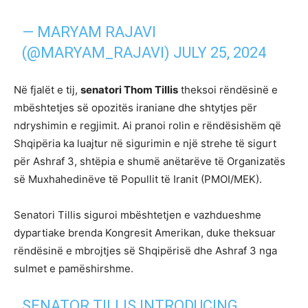
— MARYAM RAJAVI
(@MARYAM_RAJAVI)
JULY 25, 2024
Në fjalët e tij,
senatori Thom Tillis
theksoi rëndësinë e
mbështetjes së opozitës iraniane dhe shtytjes për
ndryshimin e regjimit. Ai pranoi rolin e rëndësishëm që
Shqipëria ka luajtur në sigurimin e një strehe të sigurt
për Ashraf 3, shtëpia e shumë anëtarëve të Organizatës
së Muxhahedinëve të Popullit të Iranit (PMOI/MEK).
Senatori Tillis siguroi mbështetjen e vazhdueshme
dypartiake brenda Kongresit Amerikan, duke theksuar
rëndësinë e mbrojtjes së Shqipërisë dhe Ashraf 3 nga
sulmet e pamëshirshme.
SENATOR TILLIS INTRODUCING