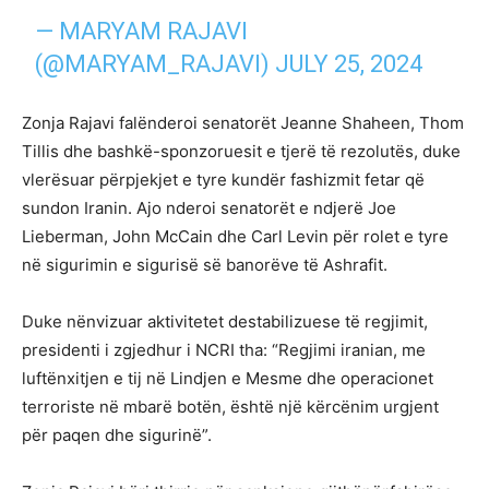
— MARYAM RAJAVI
(@MARYAM_RAJAVI)
JULY 25, 2024
Zonja Rajavi falënderoi senatorët Jeanne Shaheen, Thom
Tillis dhe bashkë-sponzoruesit e tjerë të rezolutës, duke
vlerësuar përpjekjet e tyre kundër fashizmit fetar që
sundon Iranin. Ajo nderoi senatorët e ndjerë Joe
Lieberman, John McCain dhe Carl Levin për rolet e tyre
në sigurimin e sigurisë së banorëve të Ashrafit.
Duke nënvizuar aktivitetet destabilizuese të regjimit,
presidenti i zgjedhur i NCRI tha: “Regjimi iranian, me
luftënxitjen e tij në Lindjen e Mesme dhe operacionet
terroriste në mbarë botën, është një kërcënim urgjent
për paqen dhe sigurinë”.