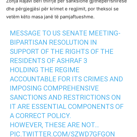
Zonja Rajavi bëri thirrje për sanksione gjithëpërfshirëse
dhe përgjegjësi për krimet e regjimit, por theksoi se
vetëm këto masa janë të pamjaftueshme.
MESSAGE TO US SENATE MEETING-
BIPARTISAN RESOLUTION IN
SUPPORT OF THE RIGHTS OF THE
RESIDENTS OF ASHRAF 3
HOLDING THE REGIME
ACCOUNTABLE FOR ITS CRIMES AND
IMPOSING COMPREHENSIVE
SANCTIONS AND RESTRICTIONS ON
IT ARE ESSENTIAL COMPONENTS OF
A CORRECT POLICY.
HOWEVER, THESE ARE NOT…
PIC.TWITTER.COM/SZWD7GFGON