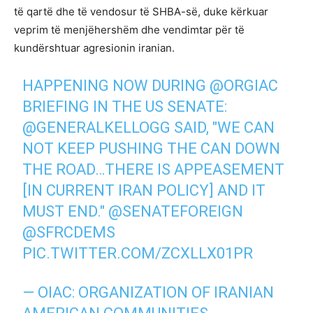
të qartë dhe të vendosur të SHBA-së, duke kërkuar
veprim të menjëhershëm dhe vendimtar për të
kundërshtuar agresionin iranian.
HAPPENING NOW DURING
@ORGIAC
BRIEFING IN THE US SENATE:
@GENERALKELLOGG
SAID, "WE CAN
NOT KEEP PUSHING THE CAN DOWN
THE ROAD…THERE IS APPEASEMENT
[IN CURRENT IRAN POLICY] AND IT
MUST END."
@SENATEFOREIGN
@SFRCDEMS
PIC.TWITTER.COM/ZCXLLX01PR
— OIAC: ORGANIZATION OF IRANIAN