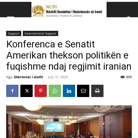
Këshillit Kombëtar të R
Support
International Support
Këshillit Kombëtar të Rezistencës së Iranit (NCRI)
Konferenca e Senatit
Amerikan thekson politikën e
fuqishme ndaj regjimit iranian
Nga
Shkrimtar i stafit
-
July 31, 2024
899