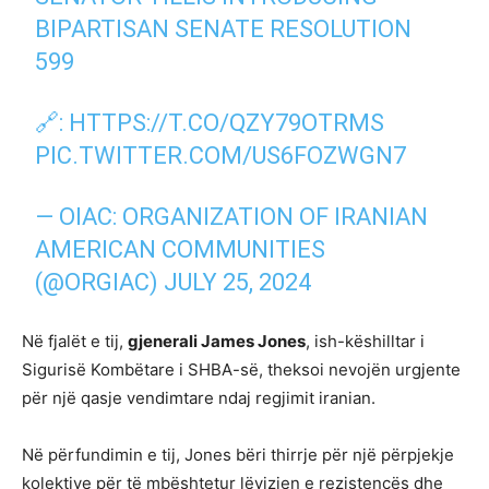
BIPARTISAN SENATE RESOLUTION
599
🔗:
HTTPS://T.CO/QZY79OTRMS
PIC.TWITTER.COM/US6FOZWGN7
— OIAC: ORGANIZATION OF IRANIAN
AMERICAN COMMUNITIES
(@ORGIAC)
JULY 25, 2024
Në fjalët e tij,
gjenerali James Jones
, ish-këshilltar i
Sigurisë Kombëtare i SHBA-së, theksoi nevojën urgjente
për një qasje vendimtare ndaj regjimit iranian.
Në përfundimin e tij, Jones bëri thirrje për një përpjekje
kolektive për të mbështetur lëvizjen e rezistencës dhe