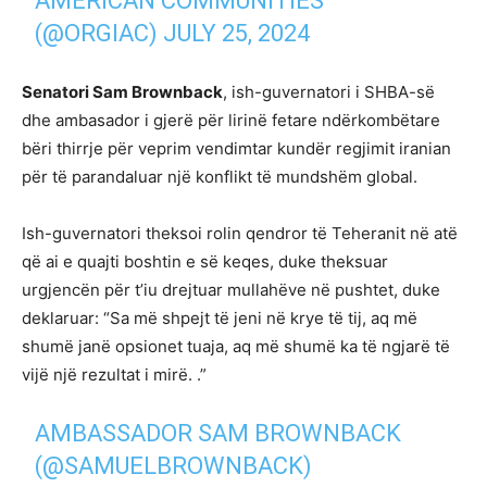
AMERICAN COMMUNITIES
(@ORGIAC)
JULY 25, 2024
Senatori Sam Brownback
, ish-guvernatori i SHBA-së
dhe ambasador i gjerë për lirinë fetare ndërkombëtare
bëri thirrje për veprim vendimtar kundër regjimit iranian
për të parandaluar një konflikt të mundshëm global.
Ish-guvernatori theksoi rolin qendror të Teheranit në atë
që ai e quajti boshtin e së keqes, duke theksuar
urgjencën për t’iu drejtuar mullahëve në pushtet, duke
deklaruar: “Sa më shpejt të jeni në krye të tij, aq më
shumë janë opsionet tuaja, aq më shumë ka të ngjarë të
vijë një rezultat i mirë. .”
AMBASSADOR SAM BROWNBACK
(
@SAMUELBROWNBACK
)