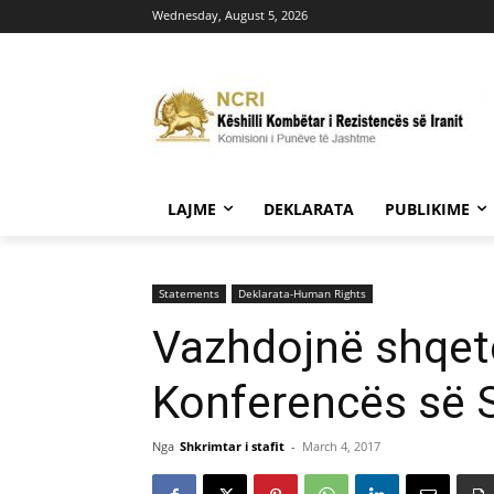
Wednesday, August 5, 2026
LAJME
DEKLARATA
PUBLIKIME
Statements
Deklarata-Human Rights
Vazhdojnë shqetës
Konferencës së 
Nga
Shkrimtar i stafit
-
March 4, 2017