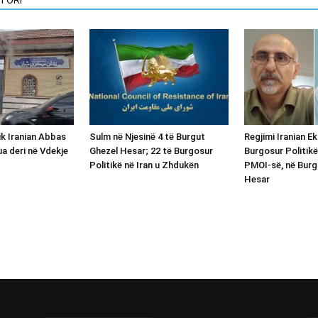
ik Iranian Abbas
Sulm në Njesinë 4 të Burgut
Regjimi Iranian E
ua deri në Vdekje
Ghezel Hesar; 22 të Burgosur
Burgosur Politikë
Politikë në Iran u Zhdukën
PMOI-së, në Burg
Hesar