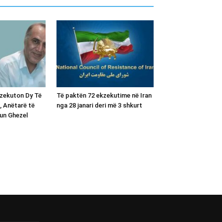
kzekuton Dy Të
Të paktën 72 ekzekutime në Iran
, Anëtarë të
nga 28 janari deri më 3 shkurt
un Ghezel