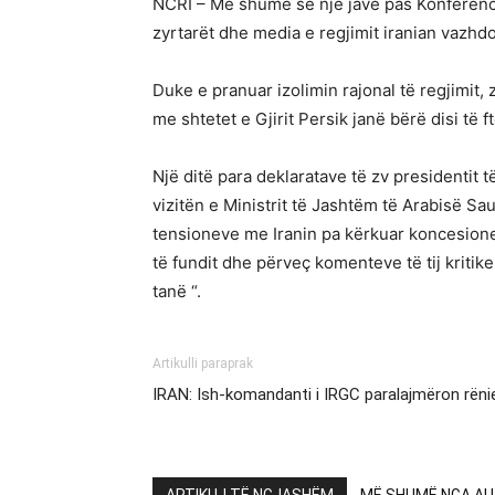
NCRI – Më shumë se një javë pas Konferencës
zyrtarët dhe media e regjimit iranian vazhdoj
Duke e pranuar izolimin rajonal të regjimit,
me shtetet e Gjirit Persik janë bërë disi të 
Një ditë para deklaratave të zv presidentit
vizitën e Ministrit të Jashtëm të Arabisë Sau
tensioneve me Iranin pa kërkuar koncesione
të fundit dhe përveç komenteve të tij kriti
tanë “.
Artikulli paraprak
IRAN: Ish-komandanti i IRGC paralajmëron rënie
ARTIKUJ TË NGJASHËM
MË SHUMË NGA AU