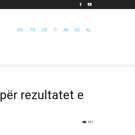
EN
FR
DE
IT
AR
ES
AL
për rezultatet e
911