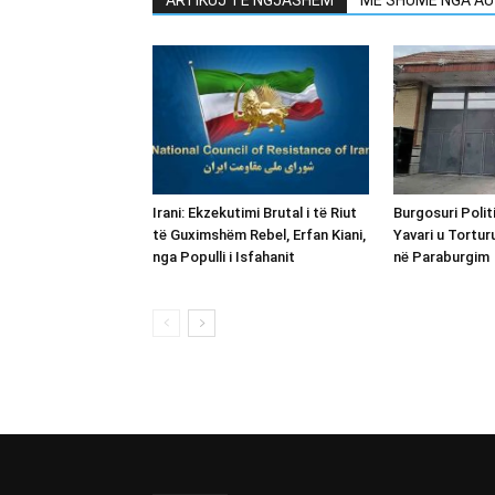
Irani: Ekzekutimi Brutal i të Riut
Burgosuri Polit
të Guximshëm Rebel, Erfan Kiani,
Yavari u Tortur
nga Populli i Isfahanit
në Paraburgim