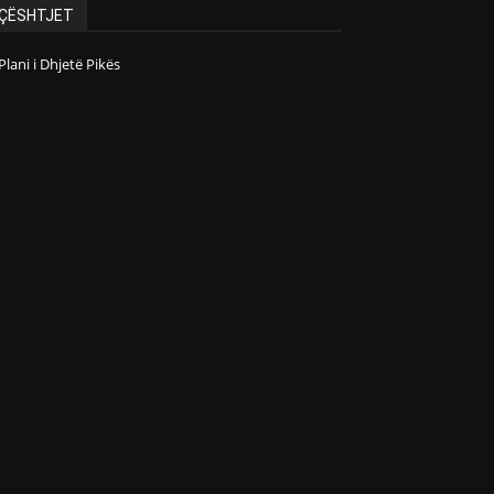
ÇËSHTJET
Plani i Dhjetë Pikës