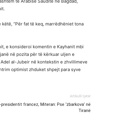
 Jashtëm të Arabisë Saudite në Bagdad,
it.
e këtë, “Për fat të keq, marrëdhëniet tona
nit, e konsideroi komentin e Kayhanit mbi
 janë në pozita për të kërkuar uljen e
Adel al-Jubeir në kontekstin e zhvillimeve
htrim optimist zhduket shpejt para syve
Artikulli tjetër
h-presidentit francez, Miteran: Pse ‘zbarkova’ në
Tiranë