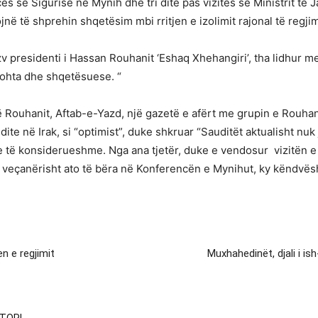
 së Sigurisë në Mynih dhe tri ditë pas vizitës së Ministrit të
në të shprehin shqetësim mbi rritjen e izolimit rajonal të regjim
 zv presidenti i Hassan Rouhanit ‘Eshaq Xhehangiri’, tha lidhur m
ftohta dhe shqetësuese. “
 të Rouhanit, Aftab-e-Yazd, një gazetë e afërt me grupin e Rouha
dite në Irak, si “optimist”, duke shkruar “Sauditët aktualisht nuk
 të konsiderueshme. Nga ana tjetër, duke e vendosur vizitën e 
ke veçanërisht ato të bëra në Konferencën e Mynihut, ky këndvës
n e regjimit
Muxhahedinët, djali i is
TORI