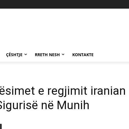
ÇËSHTJE
RRETH NESH
KONTAKTE
imet e regjimit iranian 
Sigurisë në Munih