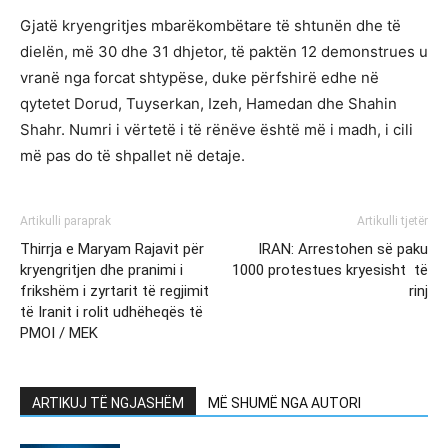
Gjatë kryengritjes mbarëkombëtare të shtunën dhe të
dielën, më 30 dhe 31 dhjetor, të paktën 12 demonstrues u
vranë nga forcat shtypëse, duke përfshirë edhe në
qytetet Dorud, Tuyserkan, Izeh, Hamedan dhe Shahin
Shahr. Numri i vërtetë i të rënëve është më i madh, i cili
më pas do të shpallet në detaje.
Artikulli paraprak
Artikulli tjetër
Thirrja e Maryam Rajavit për
IRAN: Arrestohen së paku
kryengritjen dhe pranimi i
1000 protestues kryesisht të
frikshëm i zyrtarit të regjimit
rinj
të Iranit i rolit udhëheqës të
PMOI / MEK
ARTIKUJ TË NGJASHËM
MË SHUMË NGA AUTORI