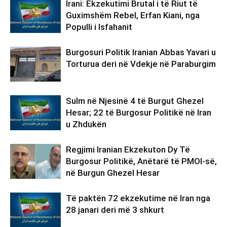
Irani: Ekzekutimi Brutal i të Riut të
Guximshëm Rebel, Erfan Kiani, nga
Populli i Isfahanit
Burgosuri Politik Iranian Abbas Yavari u
Torturua deri në Vdekje në Paraburgim
Sulm në Njesinë 4 të Burgut Ghezel
Hesar; 22 të Burgosur Politikë në Iran
u Zhdukën
Regjimi Iranian Ekzekuton Dy Të
Burgosur Politikë, Anëtarë të PMOI-së,
në Burgun Ghezel Hesar
Të paktën 72 ekzekutime në Iran nga
28 janari deri më 3 shkurt