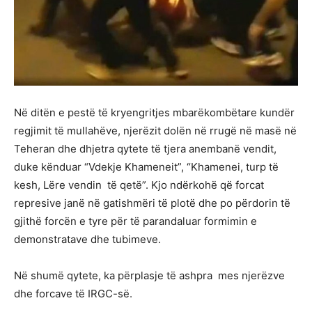
Në ditën e pestë të kryengritjes mbarëkombëtare kundër
regjimit të mullahëve, njerëzit dolën në rrugë në masë në
Teheran dhe dhjetra qytete të tjera anembanë vendit,
duke kënduar “Vdekje Khameneit”, “Khamenei, turp të
kesh, Lëre vendin të qetë”. Kjo ndërkohë që forcat
represive janë në gatishmëri të plotë dhe po përdorin të
gjithë forcën e tyre për të parandaluar formimin e
demonstratave dhe tubimeve.
Në shumë qytete, ka përplasje të ashpra mes njerëzve
dhe forcave të IRGC-së.