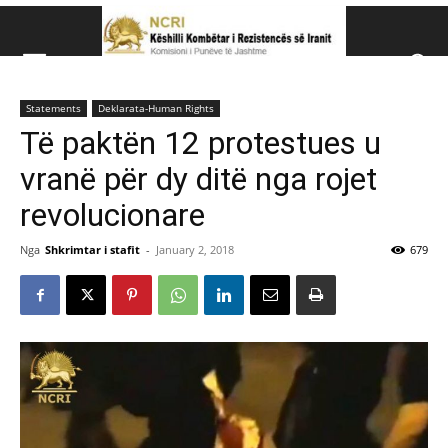
Këshillit Kombëtar të R
Statements
Deklarata-Human Rights
Këshillit Kombëtar të Rezistencës së Iranit (NCRI)
Të paktën 12 protestues u
vranë për dy ditë nga rojet
revolucionare
Nga
Shkrimtar i stafit
-
January 2, 2018
679