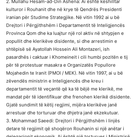
2. Mullahu Hesam-ad-Din Ashena: Ai është këshilltar
kulturor i Rouhanit dhe në krye të Qendrës Presidenti
iranian për Studime Strategjike. Në vitin 1992 ai u bë
Drejtori i Përgjithshëm i Departamentit të Inteligjencës
Provinca Qom dhe ka luajtur një rol aktiv në shtypjen e
popullit dhe klerikëve disidente, si dhe arrestimin e
shtëpisë së Ayatollah Hossein Ali Montazeri, ish
pasardhës i caktuar i Khomeineit i cili humbi pozitën e tij
për të protestuar masakra e Organizatës Popullore
Mojahedin te Iranit (PMOI / MEK). Në vitin 1997, ai u bë
zëvendës ministrin e Inteligjencës dhe kreu i
departamentit të veçantë që ka të bëjë me klerikë, me
mandat për të identifikuar dhe frenohen klerikë disidente.
Gjatë sundimit të këtij regjimi, mijëra klerikëve janë
arrestuar dhe torturuar dhe dhjetra janë ekzekutuar.
3. Mohammad Saeedi: Drejtori i Përgjithshëm i linjës
detare të regjimit që shoqëron Rouhanin si një anëtar i
delegacionit ekonomik. Ai është një torturues i Ministrisë