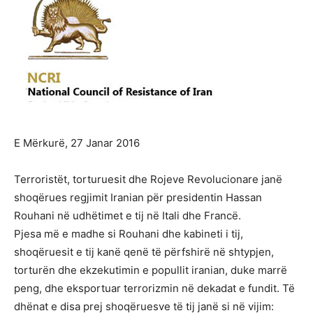
E Mërkurë, 27 Janar 2016
Terroristët, torturuesit dhe Rojeve Revolucionare janë
shoqërues regjimit Iranian për presidentin Hassan
Rouhani në udhëtimet e tij në Itali dhe Francë.
Pjesa më e madhe si Rouhani dhe kabineti i tij,
shoqëruesit e tij kanë qenë të përfshirë në shtypjen,
torturën dhe ekzekutimin e popullit iranian, duke marrë
peng, dhe eksportuar terrorizmin në dekadat e fundit. Të
dhënat e disa prej shoqëruesve të tij janë si në vijim: