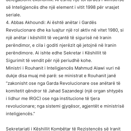
së Inteligjencës dhe një element i vitit 1998 për vrasjet
seriale.
4. Abbas Akhoundi: Ai është anëtar i Gardës
Revolucionare dhe ka luajtur një rol aktiv në vitet 1980, si
një anëtar i këshillit të veçantë të sigurisë në Iranin
perëndimor, e cila i goditi njerëzit që jetojnë në Iranin
perëndimore. Ai ishte edhe Sekretar i Këshillit të
Sigurimit të vendit për një periudhë kohe.
Ministri i Rouhanit i Inteligjencës Mahmud Alawi vuri në
dukje disa muaj më parë: se ministrat e Rouhanit janë
“zakonisht ose nga Garda Revolucionare ose anëtarë të
komitetit qëndror të Jahad Sazandegi (një organ shtypës
i lidhur me IRGC) ose nga institucione të tjera
revolucionare; nga sistemi gjyqësor, agjentët e ministrisë
inteligjencës.”
Sekretariati i Këshillit Kombëtar të Rezistencës së Iranit