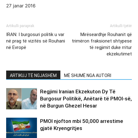
27 janar 2016
Artikulli paraprak
Artikulli tjetër
IRAN: I burgosuri politik u var
Mirëseardhje Rouhanit që
në prag të vizitës së Rouhani
trimëron fraksionet shtypese
në Evropë
të regjimit duke rritur
ekzekutimet
ARTIKUJ TË NGJASHËM
MË SHUMË NGA AUTORI
Regjimi Iranian Ekzekuton Dy Të
Burgosur Politikë, Anëtarë të PMOI-së,
në Burgun Ghezel Hesar
PMOI njofton mbi 50,000 arrestime
gjatë Kryengritjes