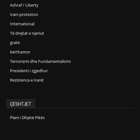
Ashraf / Liberty
Irani proteston
International
Të drejtat e njeriut
gratë
bërthamor
Terrorizmi dhe Fundamentalizmi
Presidenti i zgjedhur
Rezistenca e Iranit
ÇËSHTJET
Plani i Dhjetë Pikës