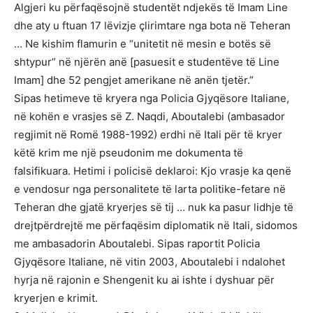
Algjeri ku përfaqësojnë studentët ndjekës të Imam Line
dhe aty u ftuan 17 lëvizje çlirimtare nga bota në Teheran
… Ne kishim flamurin e “unitetit në mesin e botës së
shtypur” në njërën anë [pasuesit e studentëve të Line
Imam] dhe 52 pengjet amerikane në anën tjetër.”
Sipas hetimeve të kryera nga Policia Gjyqësore Italiane,
në kohën e vrasjes së Z. Naqdi, Aboutalebi (ambasador
regjimit në Romë 1988-1992) erdhi në Itali për të kryer
këtë krim me një pseudonim me dokumenta të
falsifikuara. Hetimi i policisë deklaroi: Kjo vrasje ka qenë
e vendosur nga personalitete të larta politike-fetare në
Teheran dhe gjatë kryerjes së tij … nuk ka pasur lidhje të
drejtpërdrejtë me përfaqësim diplomatik në Itali, sidomos
me ambasadorin Aboutalebi. Sipas raportit Policia
Gjyqësore Italiane, në vitin 2003, Aboutalebi i ndalohet
hyrja në rajonin e Shengenit ku ai ishte i dyshuar për
kryerjen e krimit.