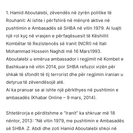
1. Hamid Aboutalebi, zëvendës në zyrën politike të
Rouhanit: Ai ishte i përfshirë në mënyrë aktive në
pushtimin e Ambasadës së SHBA në vitin 1979. Ai luajti
një rol kyç në vrasjen e përfaqësuesit të Këshillit
Kombëtar të Rezistencës së Iranit (NCRI) në Itali
Mohammad Hossein Naghdi më 16 Mars1993.
Aboutalebi u emërua ambassador i regjimit në Kombet e
Bashkuara në vitin 2014, por SHBA refuzoi vizën për
shkak të sfondit të tij terrorist dhe për regjimin iranian u
detyrua të zëvendësojë atë.
Ai ka pranuar se ai ishte një përkthyes në pushtimin e
ambasadës (Khabar Online – 9 mars, 2014).
Shtetërorja e përditshme e “Iranit” ka shkruar më 18
nëntor, 2013: “Në vitin 1979, me pushtimin e Ambasadës
së SHBA .Z. Abdi dhe zoti Hamid Aboutalebi shkoi në