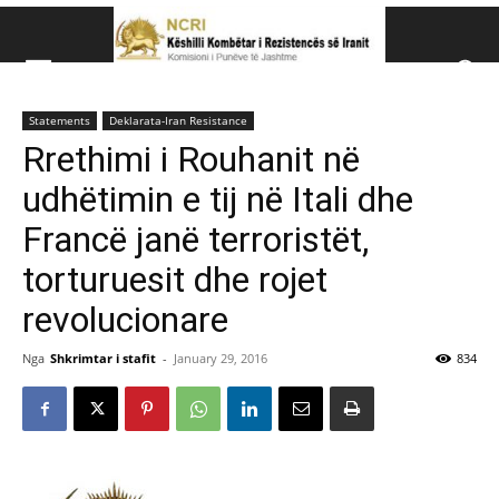
Këshillit Kombëtar të R
Statements
Deklarata-Iran Resistance
Këshillit Kombëtar të Rezistencës së Iranit (NCRI)
Rrethimi i Rouhanit në
udhëtimin e tij në Itali dhe
Francë janë terroristët,
torturuesit dhe rojet
revolucionare
Nga
Shkrimtar i stafit
-
January 29, 2016
834