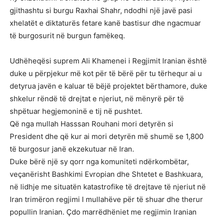
gjithashtu si burgu Raxhai Shahr, ndodhi një javë pasi
xhelatët e diktaturës fetare kanë bastisur dhe ngacmuar
të burgosurit në burgun famëkeq.
Udhëheqësi suprem Ali Khamenei i Regjimit Iranian është
duke u përpjekur më kot për të bërë për tu tërhequr ai u
detyrua javën e kaluar të bëjë projektet bërthamore, duke
shkelur rëndë të drejtat e njeriut, në mënyrë për të
shpëtuar hegjemoninë e tij në pushtet.
Që nga mullah Hasssan Rouhani mori detyrën si
President dhe që kur ai mori detyrën më shumë se 1,800
të burgosur janë ekzekutuar në Iran.
Duke bërë një sy qorr nga komuniteti ndërkombëtar,
veçanërisht Bashkimi Evropian dhe Shtetet e Bashkuara,
në lidhje me situatën katastrofike të drejtave të njeriut në
Iran trimëron regjimi I mullahëve për të shuar dhe therur
popullin Iranian. Çdo marrëdhëniet me regjimin Iranian