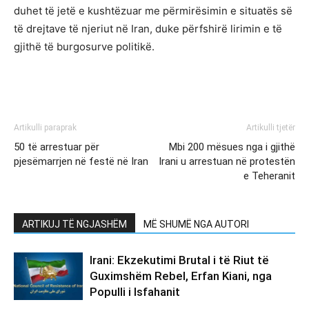
duhet të jetë e kushtëzuar me përmirësimin e situatës së
të drejtave të njeriut në Iran, duke përfshirë lirimin e të
gjithë të burgosurve politikë.
Artikulli paraprak
Artikulli tjetër
50 të arrestuar për
Mbi 200 mësues nga i gjithë
pjesëmarrjen në festë në Iran
Irani u arrestuan në protestën
e Teheranit
ARTIKUJ TË NGJASHËM
MË SHUMË NGA AUTORI
Irani: Ekzekutimi Brutal i të Riut të
Guximshëm Rebel, Erfan Kiani, nga
Populli i Isfahanit