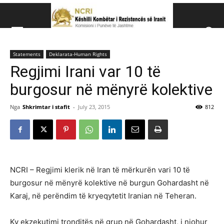
Këshillit Kombëtar të R
Statements
Deklarata-Human Rights
Këshillit Kombëtar të Rezistencës së Iranit (NCRI)
Regjimi Irani var 10 të
burgosur në mënyrë kolektive
Nga
Shkrimtar i stafit
-
July 23, 2015
812
NCRI – Regjimi klerik në Iran të mërkurën vari 10 të
burgosur në mënyrë kolektive në burgun Gohardasht në
Karaj, në perëndim të kryeqytetit Iranian në Teheran.
Ky ekzekutimi tronditës në grup në Gohardasht, i njohur