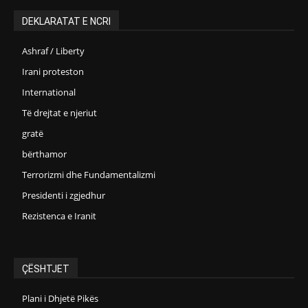
DEKLARATAT E NCRI
Ashraf / Liberty
Irani proteston
International
Të drejtat e njeriut
gratë
bërthamor
Terrorizmi dhe Fundamentalizmi
Presidenti i zgjedhur
Rezistenca e Iranit
ÇËSHTJET
Plani i Dhjetë Pikës